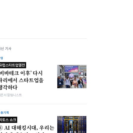
최신 기사
산업
유럽스타트업열전
‘비바테크 이후’ 다시
파리에서 스타트업을
생각하다
이은서 칼럼니스트
심층기획
미토스 쇼크
③ AI 대해킹시대, 우리는