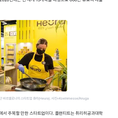
바르셀로나의 스타트업 휴라(Heura). 사진=Koelnmesse/Anuga
분야에서 주목할 만한 스타트업이다. 플랜티트는 취리히공과대학