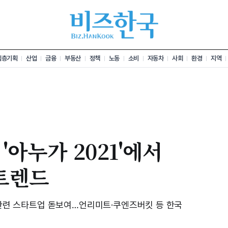
심층기획
산업
금융
부동산
정책
노동
소비
자동차
사회
환경
지역
아누가 2021'에서
트렌드
기 관련 스타트업 돋보여…언리미트·쿠엔즈버킷 등 한국