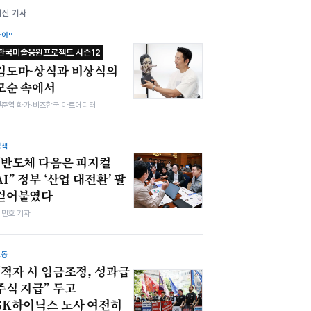
최신 기사
라이프
한국미술응원프로젝트 시즌12
김도마-상식과 비상식의
모순 속에서
전준엽 화가·비즈한국 아트에디터
정책
“반도체 다음은 피지컬
AI” 정부 ‘산업 대전환’ 팔
걷어붙였다
김민호 기자
노동
“적자 시 임금조정, 성과급
주식 지급” 두고
SK하이닉스 노사 여전히