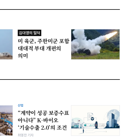
김대영의 밀덕
미 육군, 주한미군 포함
대대적 부대 개편의
의미
산업
“계약이 성공 보증수표
아니다” K-바이오
‘기술수출 2.0’의 조건
최영찬 기자