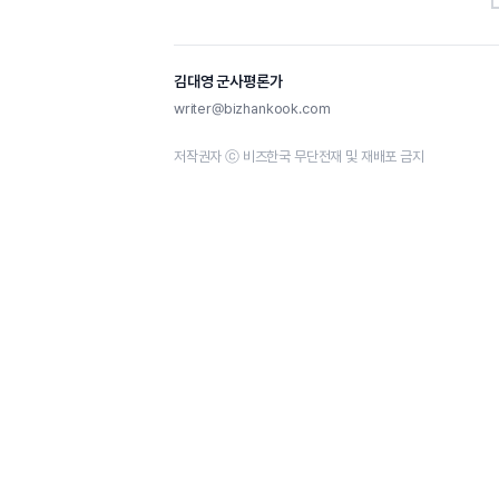
김대영 군사평론가
writer@bizhankook.com
저작권자 ⓒ 비즈한국 무단전재 및 재배포 금지