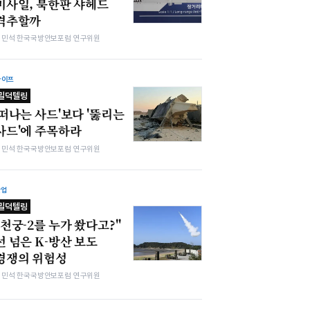
미사일, 북한판 샤헤드
격추할까
김민석 한국국방안보포럼 연구위원
라이프
밀덕텔링
'떠나는 사드'보다 '뚫리는
사드'에 주목하라
김민석 한국국방안보포럼 연구위원
산업
밀덕텔링
"천궁-2를 누가 쐈다고?"
선 넘은 K-방산 보도
경쟁의 위험성
김민석 한국국방안보포럼 연구위원