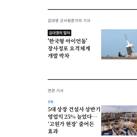
김대영 군사평론가의 기사
김대영의 밀덕
'한국형 아이언돔'
장사정포 요격체계
개발 박차
연관 기사
산업
5대 상장 건설사 상반기
영업익 25% 늘었다…
‘고원가 현장’ 줄어든
효과