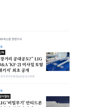
LIG넥스원 관련기사
산업
단독
“장거리 공대공도?” LIG
D&A ‘KF-21 미사일 토탈
패키지’ 최초 공개
김민석 한국국방안보포럼 연구위원
산업
밀덕텔링
LIG ‘비밀무기’ 안티드론