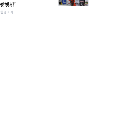
‘평행선’
강은경 기자