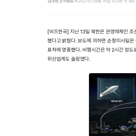
김대영 군사평론가
·
2021년 09월 15일 10:38
·
약 4분
[비즈한국] 지난 13일 북한은 관영매체인 
했다고 밝혔다. 보도에 의하면 순항미사일은 
표적에 명중했다. 비행시간은 약 2시간 정도
위산업계도 술렁였다.