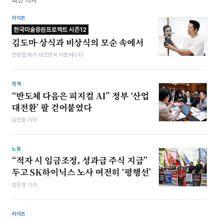
최신 기사
라이프
한국미술응원프로젝트 시즌12
김도마-상식과 비상식의 모순 속에서
전준엽 화가·비즈한국 아트에디터
정책
“반도체 다음은 피지컬 AI” 정부 ‘산업
대전환’ 팔 걷어붙였다
김민호 기자
노동
“적자 시 임금조정, 성과급 주식 지급”
두고 SK하이닉스 노사 여전히 ‘평행선’
강은경 기자
라이프