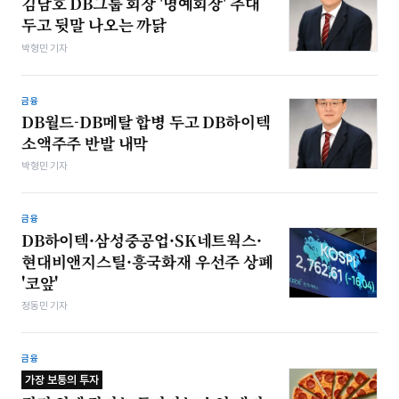
김남호 DB그룹 회장 '명예회장' 추대
두고 뒷말 나오는 까닭
박형민 기자
금융
DB월드-DB메탈 합병 두고 DB하이텍
소액주주 반발 내막
박형민 기자
금융
DB하이텍·삼성중공업·SK네트웍스·
현대비앤지스틸·흥국화재 우선주 상폐
'코앞'
정동민 기자
금융
가장 보통의 투자