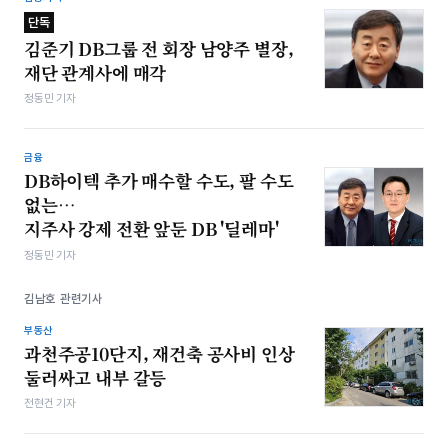
단독
김준기 DB그룹 전 회장 남양주 별장,
재단 관계사에 매각
정동민 기자
금융
DB하이텍 추가 매수할 수도, 팔 수도
없는…
지주사 강제 전환 앞둔 DB '딜레마'
정동민 기자
김남호 관련기사
부동산
과천주공10단지, 재건축 공사비 인상
둘러싸고 내부 갈등
전현건 기자