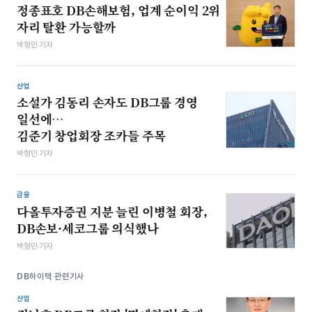
정종표호 DB손해보험, 업계 순이익 2위
자리 탈환 가능할까
박형민 기자
산업
소설가 김동리 손자도 DB그룹 경영
일선에…
김준기 창업회장 조카들 주목
박형민 기자
금융
다올투자증권 지분 늘린 이병철 회장,
DB손보·세코그룹 의식했나
박형민 기자
DB하이텍 관련기사
산업