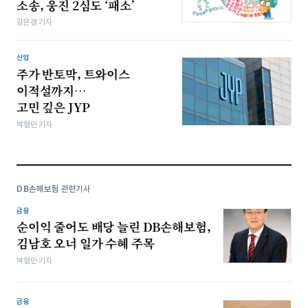
소송, 웅진 2심도 ‘패소’
강은경 기자
산업
주가 반토막, 트와이스
이적설까지…
고민 깊은 JYP
박형민 기자
DB손해보험 관련기사
금융
순이익 줄어도 배당 늘린 DB손해보험,
김남호 오너 일가 수혜 주목
박형민 기자
금융