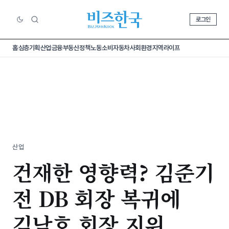
로그인
홈
심층기획
산업
금융
부동산
정책
노동
소비
자동차
사회
환경
지역
라이프
산업
건재한 영향력? 김준기
전 DB 회장 복귀에
김남호 회장 지위