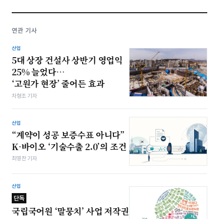
연관 기사
산업
5대 상장 건설사 상반기 영업익
25% 늘었다…
‘고원가 현장’ 줄어든 효과
차형조 기자
산업
“계약이 성공 보증수표 아니다”
K-바이오 ‘기술수출 2.0’의 조건
최영찬 기자
산업
단독
국립국어원 ‘말뭉치’ 사업 저작권