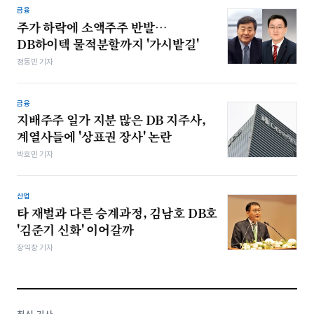
금융
주가 하락에 소액주주 반발…
DB하이텍 물적분할까지 '가시밭길'
정동민 기자
금융
지배주주 일가 지분 많은 DB 지주사,
계열사들에 '상표권 장사' 논란
박호민 기자
산업
타 재벌과 다른 승계과정, 김남호 DB호
'김준기 신화' 이어갈까
장익창 기자