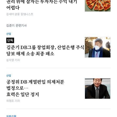
권리 위에 잠자는 투자자는 수익 내기
어렵다
김세아 금융 칼럼니스트
김준기 관련기사
산업
단독
김준기 DB그룹 창업회장, 산업은행 주식
담보 해제 소송 최종 패소
심지영 기자
산업
공정위 DB 계열편입 의제처분
법정으로…
효력은 일단 정지
차형조 기자
심층기획