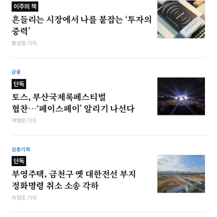
이주의 책
흔들리는 시장에서 나를 붙잡는 ‘투자의
중력’
봉성창 기자
금융
단독
토스, 부산국제록페스티벌
협찬…‘페이스페이’ 알리기 나선다
박형민 기자
심층기획
단독
부영주택, 금천구 옛 대한전선 부지
정화명령 취소 소송 각하
차형조 기자