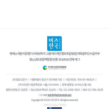
매체소개
윤리강령
기사제보
독자 고충처리
개인정보취급방침
이메일무단수집거부
청소년보호정책
정정·반론 보도
RSS
전체 태그
(주)일요신문사
｜
서울특별시 용산구 만리재로 192
｜
사업자번호: 106-81-48524
｜
인터넷신문사업등록번호: 서울, 아02990
｜
등록·발행일: 2014년 2월 4일
발행인/편집인: 김원양
｜
청소년보호책임자: 김남희
｜
TEL: 02-2198-1591
｜
FAX: 02-738-4675
｜
E-mail:
bizhk@bizhankook.com
Copyright © 2026 비즈한국. All rights reserved.
UPDATE 2026년 7월 16일