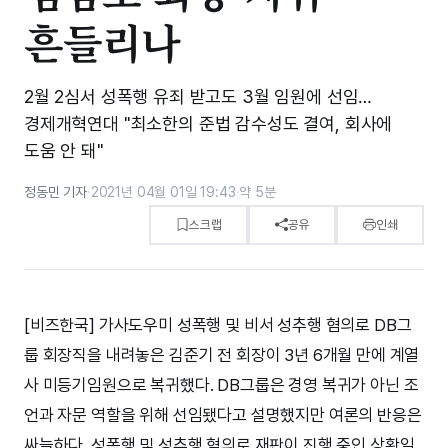
흔들리나
2월 2심서 성폭행 유죄 받고도 3월 임원에 선임…
경제개혁연대 "최소한의 준법 감수성도 결여, 회사에
도움 안 돼"
정동민 기자
·
2021년 04월 01일 19:43
·
약 5분
스크랩
공유
인쇄
[비즈한국] 가사도우미 성폭행 및 비서 성추행 혐의로 DB그
룹 회장직을 내려놓은 김준기 전 회장이 3년 6개월 만에 계열
사 미등기임원으로 복귀했다. DB그룹은 경영 복귀가 아닌 조
언과 자문 역할을 위해 선임됐다고 설명했지만 여론의 반응은
싸늘하다. 성폭행 및 성추행 혐의로 재판이 진행 중인 상황일