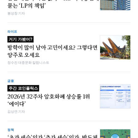
묻는 ‘LP의 책임’
봉성창 기자
라이프
거기 가봤어?
방학이 많이 남아 고민이세요? 그렇다면
양주로 오세요
정수진 대중문화 칼럼니스트
금융
주간 코인플릭스
2026년 32주차 암호화폐 상승률 1위
‘에이다’
김상연 기자
정책
‘초과 세수’인가 ‘추가 세수’인가, 반도체