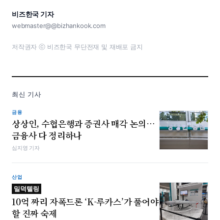
비즈한국 기자
webmaster@@bizhankook.com
저작권자 ⓒ 비즈한국 무단전재 및 재배포 금지
최신 기사
금융
상상인, 수협은행과 증권사 매각 논의…
금융사 다 정리하나
심지영 기자
산업
밀덕텔링
10억 짜리 자폭드론 ‘K-루카스’가 풀어야
할 진짜 숙제