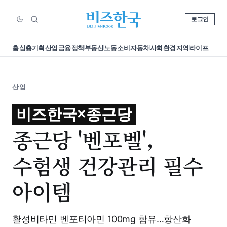
로그인
홈
심층기획
산업
금융
정책
부동산
노동
소비
자동차
사회
환경
지역
라이프
산업
비즈한국×종근당
종근당 '벤포벨',
수험생 건강관리 필수
아이템
활성비타민 벤포티아민 100mg 함유…항산화