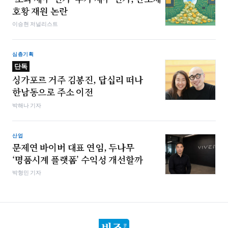
호황 재원 논란
이승현 저널리스트
심층기획
단독
싱가포르 거주 김봉진, 답십리 떠나
한남동으로 주소 이전
박해나 기자
산업
문제연 바이버 대표 연임, 두나무
‘명품시계 플랫폼’ 수익성 개선할까
박형민 기자