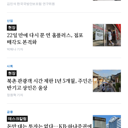
김민석 한국국방안보포럼 연구위원
산업
현장
22일 만에 다시 문 연 홈플러스, 점포
매각도 본격화
박해나 기자
사회
현장
북촌 관광객 시간 제한 1년 5개월, 주민은
반기고 상인은 울상
정원혁 기자
금융
데스크칼럼
돈만 대는 투자는 없다…KB·하나증권에