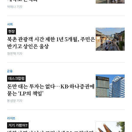
박해나 기자
사회
현장
북촌 관광객 시간 제한 1년 5개월, 주민은
반기고 상인은 울상
정원혁 기자
금융
데스크칼럼
돈만 대는 투자는 없다…KB·하나증권에
묻는 ‘LP의 책임’
봉성창 기자
라이프
거기 가봤어?