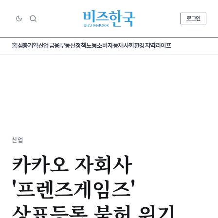
로그인
홈
심층기획
산업
금융
부동산
정책
노동
소비
자동차
사회
환경
지역
라이프
산업
카카오 자회사
'프렌즈게임즈'
상표등록 불허 위기