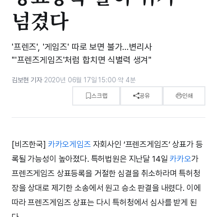
넘겼다
'프렌즈', '게임즈' 따로 보면 불가…변리사
"'프렌즈게임즈'처럼 합치면 식별력 생겨"
김보현 기자
·
2020년 06월 17일 15:00
·
약 4분
스크랩
공유
인쇄
[비즈한국]
카카오게임즈
자회사인 ‘프렌즈게임즈’ 상표가 등
록될 가능성이 높아졌다. 특허법원은 지난달 14일
카카오
가
프렌즈게임즈 상표등록을 거절한 심결을 취소하라며 특허청
장을 상대로 제기한 소송에서 원고 승소 판결을 내렸다. 이에
따라 프렌즈게임즈 상표는 다시 특허청에서 심사를 받게 된
다.