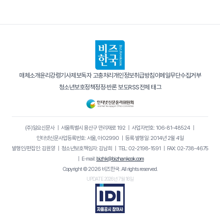
매체소개
윤리강령
기사제보
독자 고충처리
개인정보취급방침
이메일무단수집거부
청소년보호정책
정정·반론 보도
RSS
전체 태그
(주)일요신문사
｜
서울특별시 용산구 만리재로 192
｜
사업자번호: 106-81-48524
｜
인터넷신문사업등록번호: 서울, 아02990
｜
등록·발행일: 2014년 2월 4일
발행인/편집인: 김원양
｜
청소년보호책임자: 김남희
｜
TEL: 02-2198-1591
｜
FAX: 02-738-4675
｜
E-mail:
bizhk@bizhankook.com
Copyright © 2026 비즈한국. All rights reserved.
UPDATE 2026년 7월 16일