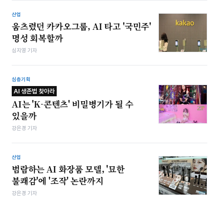
산업
움츠렸던 카카오그룹, AI 타고 '국민주'
명성 회복할까
심지영 기자
심층기획
AI 생존법 찾아라
AI는 'K-콘텐츠' 비밀병기가 될 수
있을까
강은경 기자
산업
범람하는 AI 화장품 모델, '묘한
불쾌감'에 '조작' 논란까지
강은경 기자