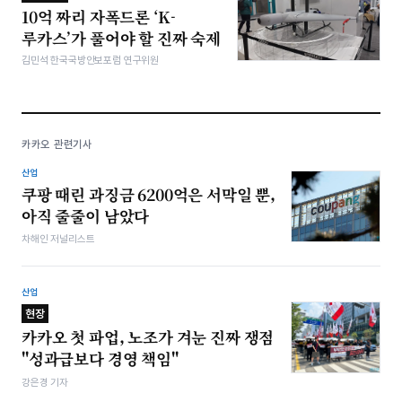
10억 짜리 자폭드론 ‘K-
루카스’가 풀어야 할 진짜 숙제
김민석 한국국방안보포럼 연구위원
카카오 관련기사
산업
쿠팡 때린 과징금 6200억은 서막일 뿐,
아직 줄줄이 남았다
차해인 저널리스트
산업
현장
카카오 첫 파업, 노조가 겨눈 진짜 쟁점
"성과급보다 경영 책임"
강은경 기자