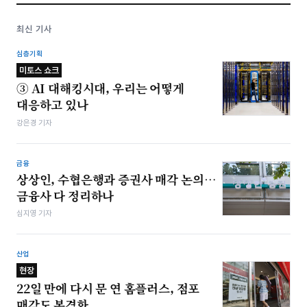
최신 기사
심층기획
미토스 쇼크
③ AI 대해킹시대, 우리는 어떻게
대응하고 있나
강은경 기자
금융
상상인, 수협은행과 증권사 매각 논의…
금융사 다 정리하나
심지영 기자
산업
현장
22일 만에 다시 문 연 홈플러스, 점포
매각도 본격화