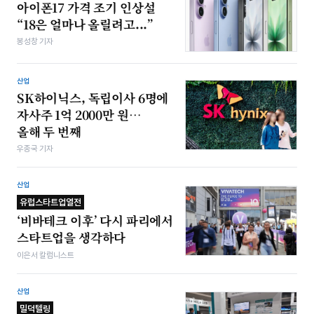
아이폰17 가격 조기 인상설
“18은 얼마나 올릴려고...”
봉성창 기자
산업
SK하이닉스, 독립이사 6명에
자사주 1억 2000만 원…
올해 두 번째
우종국 기자
산업
유럽스타트업열전
‘비바테크 이후’ 다시 파리에서
스타트업을 생각하다
이은서 칼럼니스트
산업
밀덕텔링