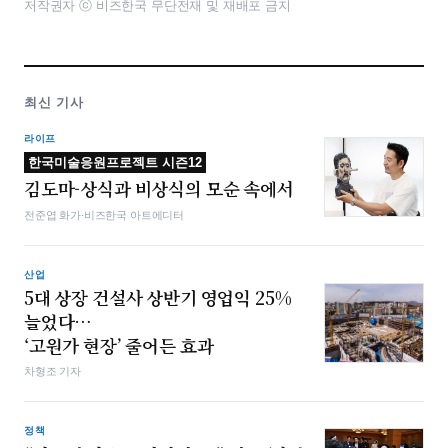
저작권자 ⓒ 비즈한국 무단전재 및 재배포 금지
최신 기사
라이프
한국미술응원프로젝트 시즌12
김도마-상식과 비상식의 모순 속에서
전준엽 화가·비즈한국 아트에디터
산업
5대 상장 건설사 상반기 영업익 25%
늘었다…
‘고원가 현장’ 줄어든 효과
차형조 기자
정책