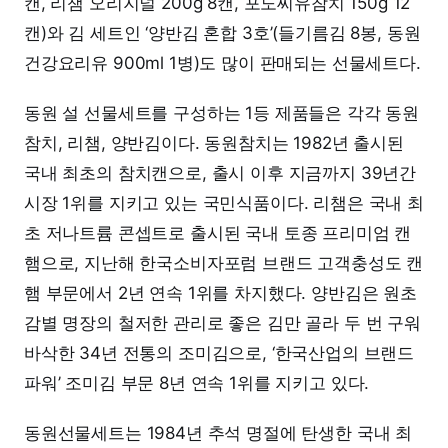
캔, 리챔 오리지널 200g 8캔, 포도씨유참치 150g 12
캔)와 김 세트인 ‘양반김 혼합 3호’(들기름김 8봉, 동원
건강요리유 900ml 1병)도 많이 판매되는 선물세트다.
동원 설 선물세트를 구성하는 1등 제품들은 각각 동원
참치, 리챔, 양반김이다. 동원참치는 1982년 출시된
국내 최초의 참치캔으로, 출시 이후 지금까지 39년간
시장 1위를 지키고 있는 국민식품이다. 리챔은 국내 최
초 저나트륨 콘셉트로 출시된 국내 토종 프리미엄 캔
햄으로, 지난해 한국소비자포럼 브랜드 고객충성도 캔
햄 부문에서 2년 연속 1위를 차지했다. 양반김은 원초
감별 명장의 철저한 관리로 좋은 김만 골라 두 번 구워
바삭한 34년 전통의 조미김으로, ‘한국산업의 브랜드
파워’ 조미김 부문 8년 연속 1위를 지키고 있다.
동원선물세트는 1984년 추석 명절에 탄생한 국내 최