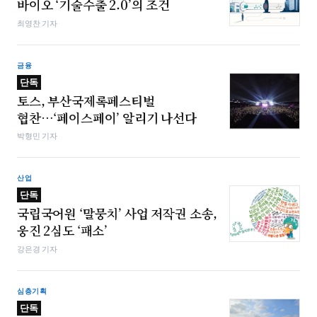
바이오 ‘기술수출 2.0’의 조건
최영찬 기자
금융
단독
토스, 부산국제록페스티벌
협찬…‘페이스페이’ 알리기 나선다
박형민 기자
산업
단독
국립국어원 ‘말뭉치’ 사업 저작권 소송,
웅진 2심도 ‘패소’
강은경 기자
심층기획
단독