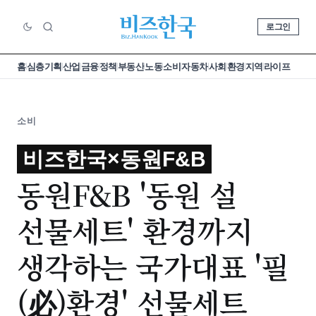
로그인
홈
심층기획
산업
금융
정책
부동산
노동
소비
자동차
사회
환경
지역
라이프
소비
비즈한국×동원F&B
동원F&B '동원 설
선물세트' 환경까지
생각하는 국가대표 '필
(必)환경' 선물세트