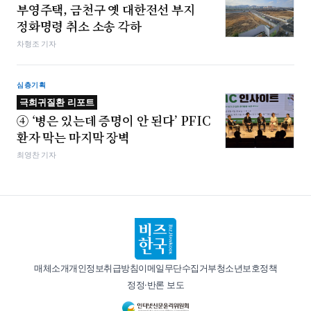
부영주택, 금천구 옛 대한전선 부지
정화명령 취소 소송 각하
차형조 기자
심층기획
극희귀질환 리포트
④ ‘병은 있는데 증명이 안 된다’ PFIC
환자 막는 마지막 장벽
최영찬 기자
매체소개
개인정보취급방침
이메일무단수집거부
청소년보호정책
정정·반론 보도