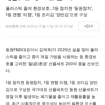
플라스틱 줄여 환경보호…1등 참치캔 '동원참치',
1등 캔햄 '리챔', 1등 조미김 '양반김'으로 구성
비즈한국 기자
·
2020년 01월 17일 16:32
·
약 5분
공유
동원F&B(대표이사 김재옥)가 2020년 설을 맞아 플라
스틱을 줄이고 종이 재질 가방을 사용하는 등 환경보
호를 고려한 ‘필(必)환경’ 선물세트 200여 종을 선보인
다.
1등 참치캔 동원참치, 1등 캔햄 리챔, 1등 조미김 양반
김으로 구성된 국가대표 선물세트인 동원 선물세트가
명절 이후 발생되는 폐기물을 줄이고 재활용률을 높
여, 최근 사회적으로 중요성이 높아진 필환경 요소를