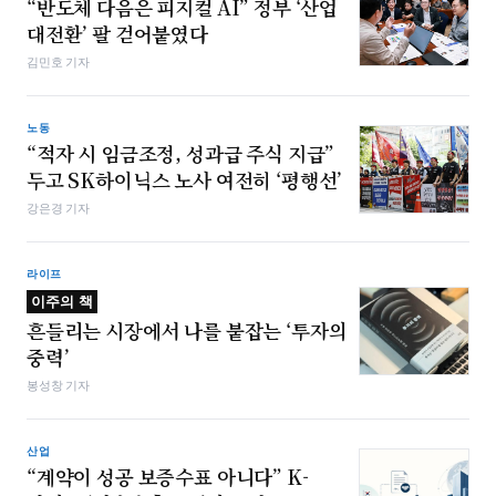
“반도체 다음은 피지컬 AI” 정부 ‘산업
대전환’ 팔 걷어붙였다
김민호 기자
노동
“적자 시 임금조정, 성과급 주식 지급”
두고 SK하이닉스 노사 여전히 ‘평행선’
강은경 기자
라이프
이주의 책
흔들리는 시장에서 나를 붙잡는 ‘투자의
중력’
봉성창 기자
산업
“계약이 성공 보증수표 아니다” K-