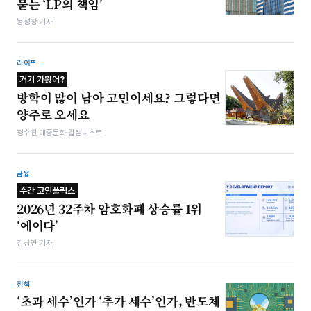
묻는 ‘LP의 책임’
봉성창 기자
라이프
거기 가봤어?
방학이 많이 남아 고민이세요? 그렇다면
양주로 오세요
정수진 대중문화 칼럼니스트
금융
주간 코인플릭스
2026년 32주차 암호화폐 상승률 1위
‘에이다’
김상연 기자
정책
‘초과 세수’인가 ‘추가 세수’인가, 반도체