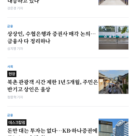
대응하고 있나
강은경 기자
금융
상상인, 수협은행과 증권사 매각 논의…
금융사 다 정리하나
심지영 기자
사회
현장
북촌 관광객 시간 제한 1년 5개월, 주민은
반기고 상인은 울상
정원혁 기자
금융
데스크칼럼
돈만 대는 투자는 없다…KB·하나증권에