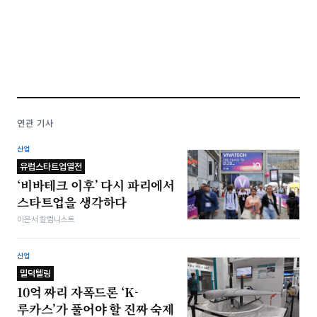
연관 기사
산업
유럽스타트업열전
‘비바테크 이후’ 다시 파리에서
스타트업을 생각하다
이은서 칼럼니스트
산업
밀덕텔링
10억 짜리 자폭드론 ‘K-
루카스’가 풀어야 할 진짜 숙제