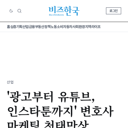
로그인
홈
심층기획
산업
금융
부동산
정책
노동
소비
자동차
사회
환경
지역
라이프
산업
'광고부터 유튜브,
인스타툰까지' 변호사
마케팅 천태만상