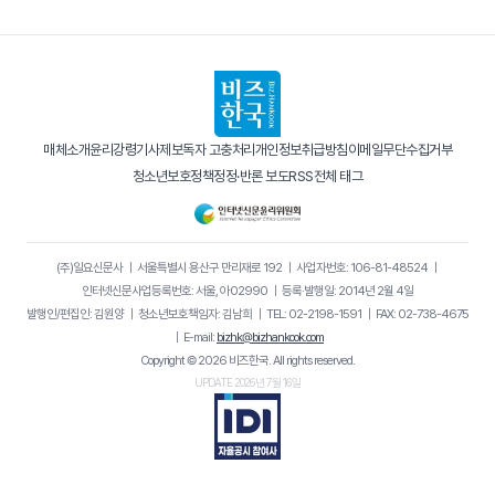
매체소개
윤리강령
기사제보
독자 고충처리
개인정보취급방침
이메일무단수집거부
청소년보호정책
정정·반론 보도
RSS
전체 태그
(주)일요신문사
｜
서울특별시 용산구 만리재로 192
｜
사업자번호: 106-81-48524
｜
인터넷신문사업등록번호: 서울, 아02990
｜
등록·발행일: 2014년 2월 4일
발행인/편집인: 김원양
｜
청소년보호책임자: 김남희
｜
TEL: 02-2198-1591
｜
FAX: 02-738-4675
｜
E-mail:
bizhk@bizhankook.com
Copyright © 2026 비즈한국. All rights reserved.
UPDATE 2026년 7월 16일