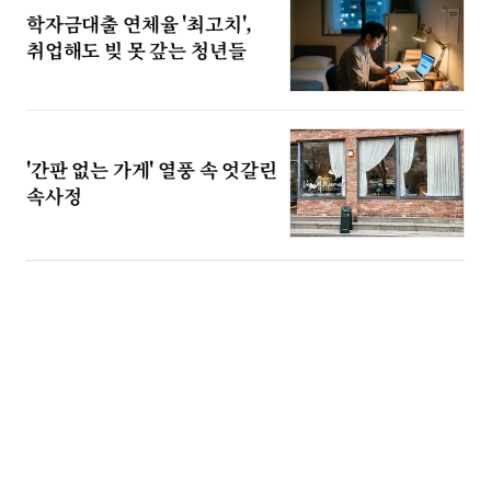
학자금대출 연체율 '최고치',
취업해도 빚 못 갚는 청년들
'간판 없는 가게' 열풍 속 엇갈린
속사정