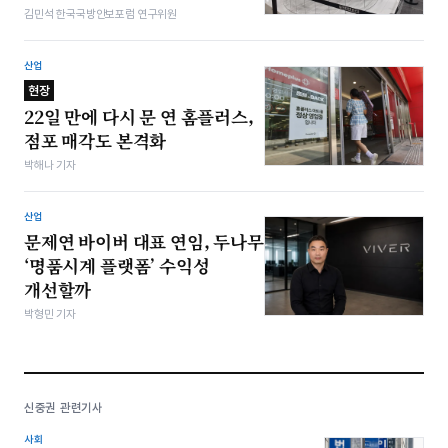
김민석 한국국방안보포럼 연구위원
산업
현장
22일 만에 다시 문 연 홈플러스,
점포 매각도 본격화
박해나 기자
산업
문제연 바이버 대표 연임, 두나무
‘명품시계 플랫폼’ 수익성
개선할까
박형민 기자
신중권 관련기사
사회