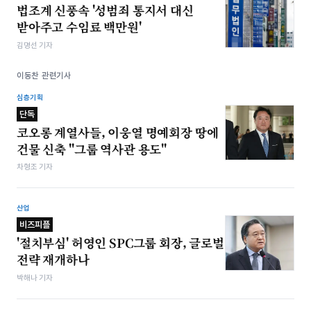
법조계 신풍속 '성범죄 통지서 대신
받아주고 수임료 백만원'
김명선 기자
이동찬 관련기사
심층기획
단독
코오롱 계열사들, 이웅열 명예회장 땅에
건물 신축 "그룹 역사관 용도"
차형조 기자
산업
비즈피플
'절치부심' 허영인 SPC그룹 회장, 글로벌
전략 재개하나
박해나 기자