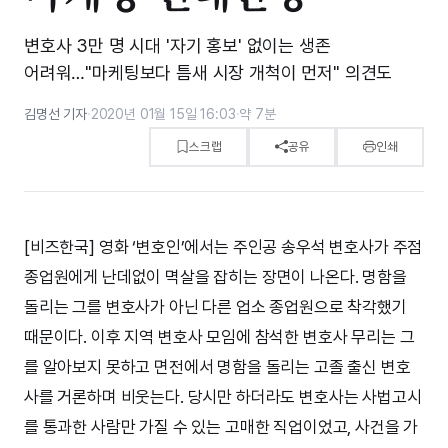
변호사 3만 명 시대 '자기 홍보' 없이는 생존
어려워…"마케팅보다 틈새 시장 개척이 먼저" 의견도
김명선 기자
·
2020년 01월 15일 16:03
·
약 7분
스크랩
공유
인쇄
[비즈한국] 영화 ‘변호인’에서는 주인공 송우석 변호사가 주점
종업원에게 난데없이 멱살을 잡히는 장면이 나온다. 명함을
돌리는 그를 변호사가 아닌 다른 업소 종업원으로 착각했기
때문이다. 이후 지역 변호사 모임에 참석한 변호사 무리는 그
를 알아보지 못하고 면전에서 명함을 돌리는 고졸 출신 변호
사를 거론하며 비웃는다. 당시만 하더라도 변호사는 사법고시
를 통과한 사람만 가질 수 있는 고매한 직업이었고, 사건을 가