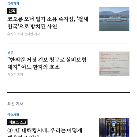
심층기획
단독
코오롱 오너 일가 소유 족자섬, '철새
천국'으로 방치된 사연
유시혁 기자·전다현 기자
금융
"한의원 거짓 건보 청구로 실비보험
해지" 어느 환자의 호소
김명선 기자
최신 기사
심층기획
미토스 쇼크
③ AI 대해킹시대, 우리는 어떻게