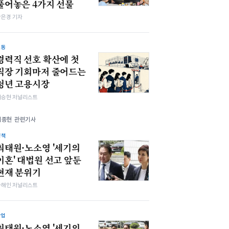
풀어놓은 4가지 선물
강은경 기자
노동
경력직 선호 확산에 첫
직장 기회마저 줄어드는
청년 고용시장
이승현 저널리스트
최종현 관련기사
정책
최태원·노소영 '세기의
이혼' 대법원 선고 앞둔
현재 분위기
차해인 저널리스트
산업
최태원·노소영 '세기의