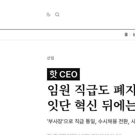
홈
산업
핫 CEO
임원 직급도 폐지
잇단 혁신 뒤에
'부사장'으로 직급 통일, 수시채용 전환,