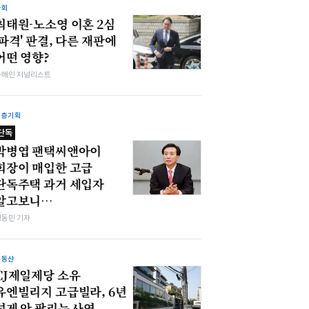
사회
최태원-노소영 이혼 2심
'파격' 판결, 다른 재판에
어떤 영향?
차해인 저널리스트
심층기획
단독
박병엽 팬택씨앤아이
회장이 매입한 고급
단독주택 과거 세입자
알고보니…
정동민 기자
부동산
CJ제일제당 소유
유엔빌리지 고급빌라, 6년
넘게 안 팔리는 사연