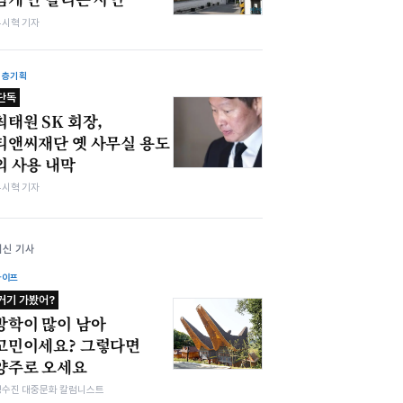
유시혁 기자
심층기획
단독
최태원 SK 회장,
티앤씨재단 옛 사무실 용도
외 사용 내막
유시혁 기자
최신 기사
라이프
거기 가봤어?
방학이 많이 남아
고민이세요? 그렇다면
양주로 오세요
정수진 대중문화 칼럼니스트