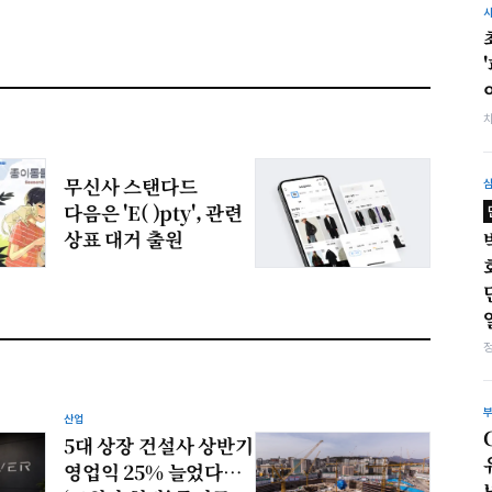
무신사 스탠다드
다음은 'E( )pty', 관련
상표 대거 출원
산업
5대 상장 건설사 상반기
영업익 25% 늘었다…