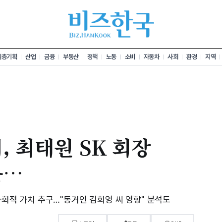
심층기획
산업
금융
부동산
정책
노동
소비
자동차
사회
환경
지역
, 최태원 SK 회장
는…
 사회적 가치 추구…"동거인 김희영 씨 영향" 분석도