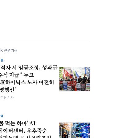
SK 관련기사
노동
“적자 시 임금조정, 성과급
주식 지급” 두고
SK하이닉스 노사 여전히
‘평행선’
강은경 기자
산업
'물 먹는 하마' AI
데이터센터, 우후죽순
생기는데 물 사용량조차