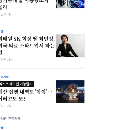
몰라
김민호 기자
산업
최태원 SK 회장 딸 최민정,
미국 의료 스타트업서 하는
일
최영찬 기자
심층기획
엑스포 재도전 가능할까
예산 집행 내역도 '깜깜'…
이러고도 또?
박형민 기자
최태원 관련기사
산업