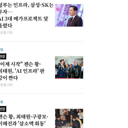
정부는 인프라, 삼성·SK는
투자…
AI 3대 메가프로젝트 닻
올렸다
강은경 기자
산업
현장
"이제 시작" 젠슨 황·
최태원, 'AI 인프라' 판
같이 짠다
강은경 기자
산업
현장
젠슨 황, 최태원·구광모·
이해진과 '삼소맥 회동'