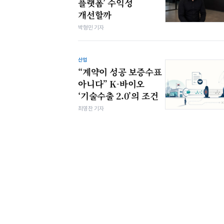
플랫폼’ 수익성
개선할까
박형민 기자
산업
“계약이 성공 보증수표
아니다” K-바이오
‘기술수출 2.0’의 조건
최영찬 기자