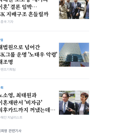
이혼' 결론 임박…
SK 지배구조 흔들릴까
우종국 기자
산업
대법원으로 넘어간
SK그룹 운명 '노태우 악령'
재조명
콘텐츠기획팀
사회
노소영, 최태원과
이혼재판서 '비자금'
최후카드까지 꺼냈는데…
차해인 저널리스트
김희영 관련기사