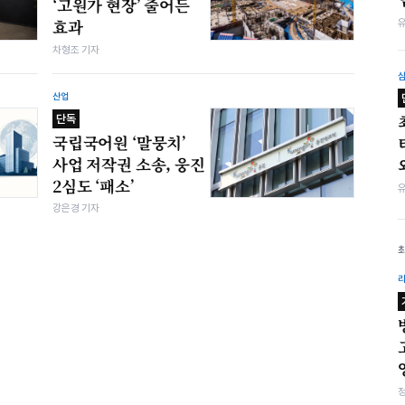
‘고원가 현장’ 줄어든
효과
차형조 기자
산업
단독
국립국어원 ‘말뭉치’
사업 저작권 소송, 웅진
2심도 ‘패소’
강은경 기자