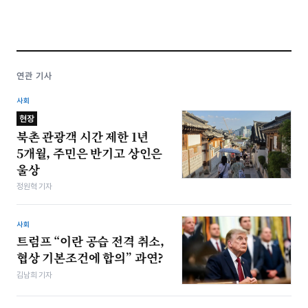
연관 기사
사회
현장
북촌 관광객 시간 제한 1년
5개월, 주민은 반기고 상인은
울상
정원혁 기자
사회
트럼프 “이란 공습 전격 취소,
협상 기본조건에 합의” 과연?
김남희 기자