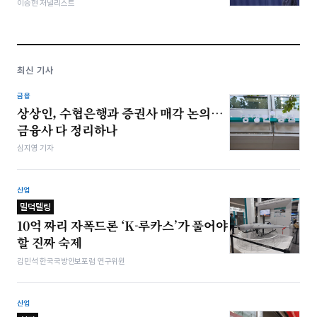
이승현 저널리스트
최신 기사
금융
상상인, 수협은행과 증권사 매각 논의…
금융사 다 정리하나
심지영 기자
산업
밀덕텔링
10억 짜리 자폭드론 ‘K-루카스’가 풀어야
할 진짜 숙제
김민석 한국국방안보포럼 연구위원
산업