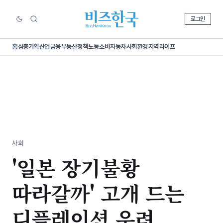
로그인
홈
심층기획
산업
금융
부동산
정책
노동
소비
자동차
사회
환경
지역
라이프
사회
'일본 장기불황
따라갈까' 고개 드는
디플레이션 우려