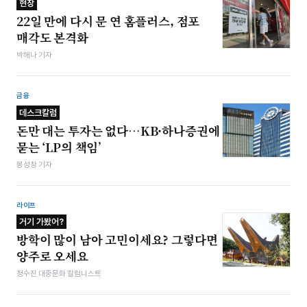
현장
22일 만에 다시 문 연 홈플러스, 점포
매각도 본격화
박해나 기자
금융
데스크칼럼
돈만 대는 투자는 없다…KB·하나증권에
묻는 ‘LP의 책임’
봉성창 기자
라이프
거기 가봤어?
방학이 많이 남아 고민이세요? 그렇다면
양주로 오세요
정수진 대중문화 칼럼니스트