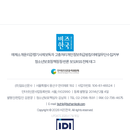
매체소개
윤리강령
기사제보
독자 고충처리
개인정보취급방침
이메일무단수집거부
청소년보호정책
정정·반론 보도
RSS
전체 태그
(주)일요신문사
｜
서울특별시 용산구 만리재로 192
｜
사업자번호: 106-81-48524
｜
인터넷신문사업등록번호: 서울, 아02990
｜
등록·발행일: 2014년 2월 4일
발행인/편집인: 김원양
｜
청소년보호책임자: 김남희
｜
TEL: 02-2198-1591
｜
FAX: 02-738-4675
｜
E-mail:
bizhk@bizhankook.com
Copyright © 2026 비즈한국. All rights reserved.
UPDATE 2026년 7월 16일