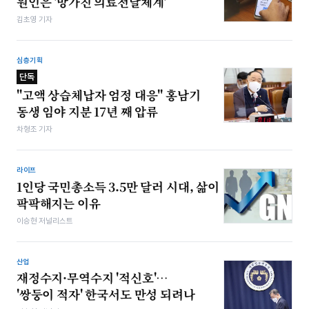
원인은 '망가진 의료전달체계'
김초영 기자
심층기획
단독
"고액 상습체납자 엄정 대응" 홍남기
동생 임야 지분 17년 째 압류
차형조 기자
라이프
1인당 국민총소득 3.5만 달러 시대, 삶이
팍팍해지는 이유
이승현 저널리스트
산업
재정수지·무역수지 '적신호'…
'쌍둥이 적자' 한국서도 만성 되려나