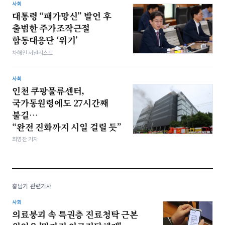
사회
대통령 “패가망신” 발언 후
출범한 주가조작근절
합동대응단 ‘위기’
차해인 저널리스트
사회
인천 쿠팡물류센터,
국가동원령에도 27시간째
불길…
“완전 진화까지 시일 걸릴 듯”
최영찬 기자
홍남기 관련기사
사회
의료붕괴 속 특권층 진료청탁 근본