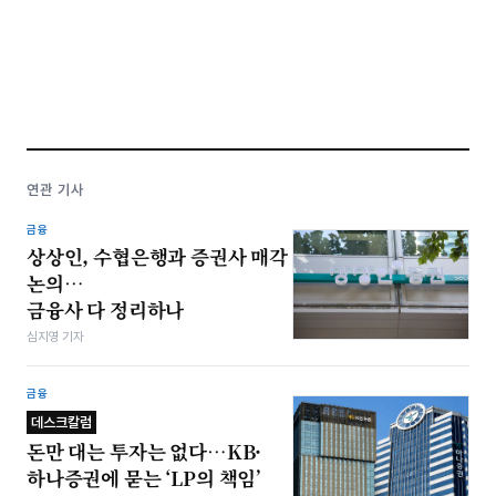
연관 기사
금융
상상인, 수협은행과 증권사 매각
논의…
금융사 다 정리하나
심지영 기자
금융
데스크칼럼
돈만 대는 투자는 없다…KB·
하나증권에 묻는 ‘LP의 책임’