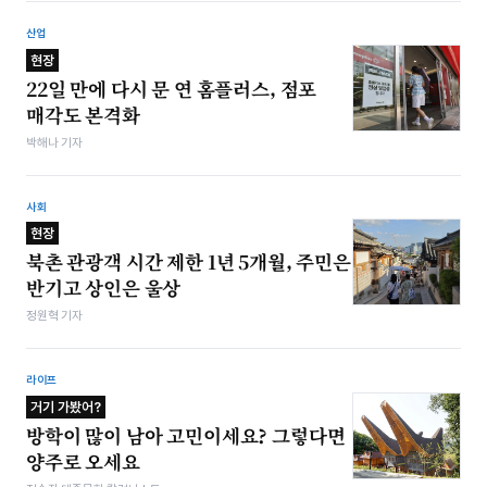
산업
현장
22일 만에 다시 문 연 홈플러스, 점포
매각도 본격화
박해나 기자
사회
현장
북촌 관광객 시간 제한 1년 5개월, 주민은
반기고 상인은 울상
정원혁 기자
라이프
거기 가봤어?
방학이 많이 남아 고민이세요? 그렇다면
양주로 오세요