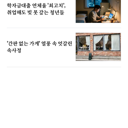
학자금대출 연체율 '최고치',
취업해도 빚 못 갚는 청년들
'간판 없는 가게' 열풍 속 엇갈린
속사정