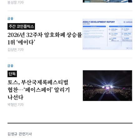
봉성창 기자
금융
주간 코인플릭스
2026년 32주차 암호화폐 상승률
1위 ‘에이다’
김상연 기자
금융
단독
토스, 부산국제록페스티벌
협찬…‘페이스페이’ 알리기
나선다
박형민 기자
김영규 관련기사