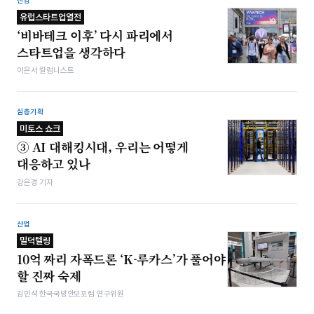
산업
유럽스타트업열전
‘비바테크 이후’ 다시 파리에서
스타트업을 생각하다
이은서 칼럼니스트
심층기획
미토스 쇼크
③ AI 대해킹시대, 우리는 어떻게
대응하고 있나
강은경 기자
산업
밀덕텔링
10억 짜리 자폭드론 ‘K-루카스’가 풀어야
할 진짜 숙제
김민석 한국국방안보포럼 연구위원