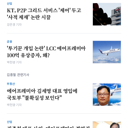
산업
KT, P2P 그리드 서비스 '제어' 두고
'사적 제재' 논란 시끌
강은경 기자
금융
'투기꾼 개입 논란' LCC 에어프레미아
100억 유상증자, 왜?
박현광 기자
김종철 관련기사
부동산
에어프레미아 김세영 대표 영입에
국토부 "불확실성 보인다"
박현광 기자
산업