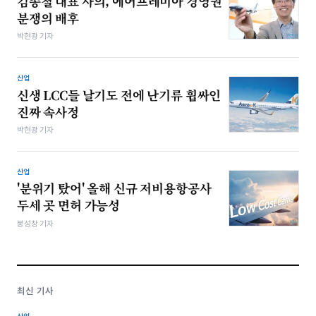
김종철 대표 사의, 에어프레미아 경영권
분쟁의 배후
박현광 기자
산업
신생 LCC들 날기도 전에 난기류 휩싸인
진짜 속사정
박현광 기자
산업
'분위기 탔어' 올해 신규 저비용항공사
두세 곳 면허 가능성
봉성창 기자
최신 기사