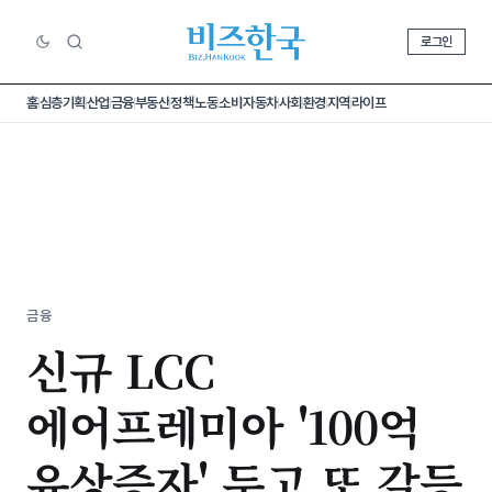
로그인
홈
심층기획
산업
금융
부동산
정책
노동
소비
자동차
사회
환경
지역
라이프
금융
신규 LCC
에어프레미아 '100억
유상증자' 두고 또 갈등