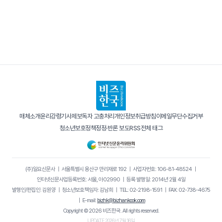
매체소개
윤리강령
기사제보
독자 고충처리
개인정보취급방침
이메일무단수집거부
청소년보호정책
정정·반론 보도
RSS
전체 태그
(주)일요신문사
｜
서울특별시 용산구 만리재로 192
｜
사업자번호: 106-81-48524
｜
인터넷신문사업등록번호: 서울, 아02990
｜
등록·발행일: 2014년 2월 4일
발행인/편집인: 김원양
｜
청소년보호책임자: 김남희
｜
TEL: 02-2198-1591
｜
FAX: 02-738-4675
｜
E-mail:
bizhk@bizhankook.com
Copyright © 2026 비즈한국. All rights reserved.
UPDATE 2026년 7월 16일