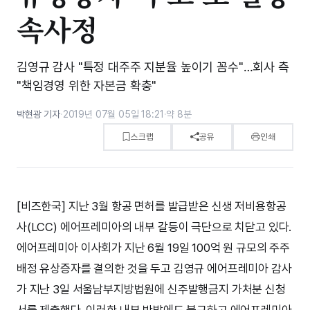
속사정
김영규 감사 "특정 대주주 지분율 높이기 꼼수"…회사 측
"책임경영 위한 자본금 확충"
박현광 기자
·
2019년 07월 05일 18:21
·
약 8분
스크랩
공유
인쇄
[비즈한국] 지난 3월 항공 면허를 발급받은 신생 저비용항공
사(LCC) 에어프레미아의 내부 갈등이 극단으로 치닫고 있다.
에어프레미아 이사회가 지난 6월 19일 100억 원 규모의 주주
배정 유상증자를 결의한 것을 두고 김영규 에어프레미아 감사
가 지난 3일 서울남부지방법원에 신주발행금지 가처분 신청
서를 제출했다. 이러한 내부 반발에도 불구하고 에어프레미아