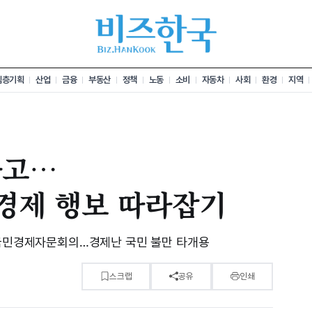
심층기획
산업
금융
부동산
정책
노동
소비
자동차
사회
환경
지역
하고…
 경제 행보 따라잡기
 국민경제자문회의…경제난 국민 불만 타개용
스크랩
공유
인쇄