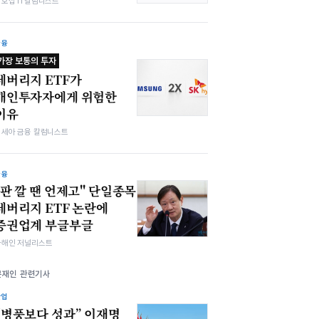
최호섭 IT칼럼니스트
금융
가장 보통의 투자
레버리지 ETF가
개인투자자에게 위험한
이유
김세아 금융 칼럼니스트
금융
"판 깔 땐 언제고" 단일종목
레버리지 ETF 논란에
증권업계 부글부글
차해인 저널리스트
문재인 관련기사
산업
“병풍보다 성과” 이재명