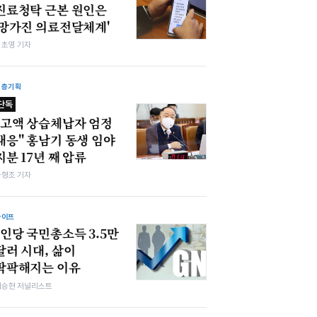
진료청탁 근본 원인은
'망가진 의료전달체계'
김초영 기자
심층기획
단독
"고액 상습체납자 엄정
대응" 홍남기 동생 임야
지분 17년 째 압류
차형조 기자
라이프
1인당 국민총소득 3.5만
달러 시대, 삶이
팍팍해지는 이유
이승현 저널리스트