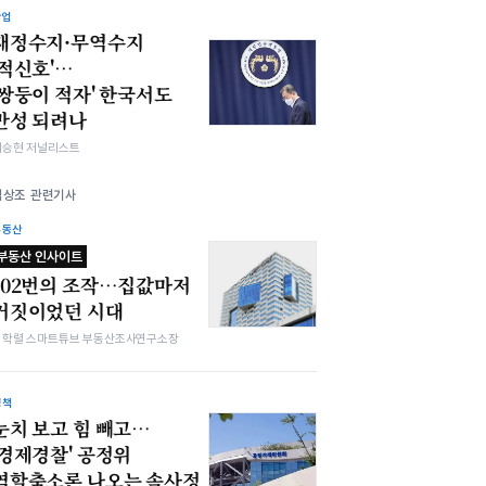
산업
재정수지·무역수지
'적신호'…
'쌍둥이 적자' 한국서도
만성 되려나
이승현 저널리스트
김상조 관련기사
부동산
부동산 인사이트
102번의 조작…집값마저
거짓이었던 시대
김학렬 스마트튜브 부동산조사연구소장
정책
눈치 보고 힘 빼고…
'경제경찰' 공정위
역할축소론 나오는 속사정