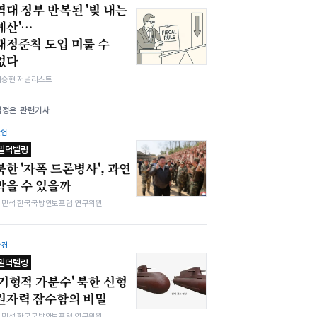
역대 정부 반복된 '빚 내는
예산'…
재정준칙 도입 미룰 수
없다
이승현 저널리스트
김정은 관련기사
산업
밀덕텔링
북한 '자폭 드론병사', 과연
막을 수 있을까
김민석 한국국방안보포럼 연구위원
환경
밀덕텔링
'기형적 가분수' 북한 신형
원자력 잠수함의 비밀
김민석 한국국방안보포럼 연구위원