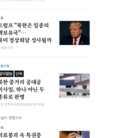
금융
트럼프 "북한은 일종의
핵보유국"…
북미 정상회담 성사될까
봉성창 기자
심층기획
밀덕텔링
단독
북한 중거리 공대공
미사일, 하나 아닌 두
종류로 판명
김민석 한국국방안보포럼 연구위원
홍남기 관련기사
사회
의료붕괴 속 특권층