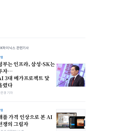
SK하이닉스 관련기사
산업
정부는 인프라, 삼성·SK는
투자…
AI 3대 메가프로젝트 닻
올렸다
강은경 기자
산업
애플 가격 인상으로 본 AI
전쟁의 그림자