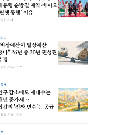
대통령 순방길 제약·바이오
‘핀셋 동행’ 이유
최영찬 기자
라이프
"비상예산이 일상예산
됐다" 26년 중 20년 편성된
추경
이승현 저널리스트
부동산
인구 감소에도 세대수는
매년 증가세…
집값의 '진짜 변수'는 공급
이승현 저널리스트
정책