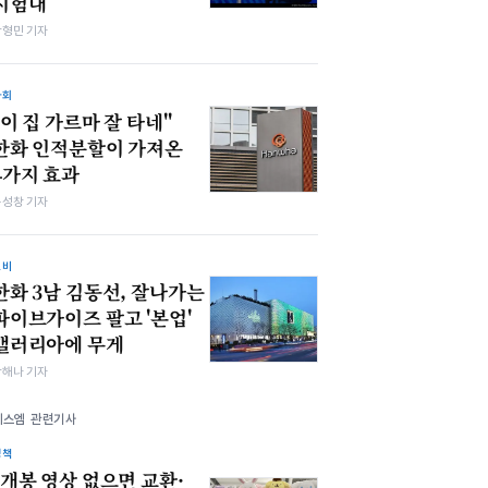
시험대
박형민 기자
사회
"이 집 가르마 잘 타네"
한화 인적분할이 가져온
4가지 효과
봉성창 기자
소비
한화 3남 김동선, 잘나가는
파이브가이즈 팔고 '본업'
갤러리아에 무게
박해나 기자
에스엠 관련기사
정책
"개봉 영상 없으면 교환·