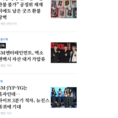
환불 불가" 공정위 제재
뒤에도 남은 굿즈 환불
장벽
김재은 인턴기자
심층기획
단독
SM엔터테인먼트, 엑소
첸백시 자산 대거 가압류
차형조 기자
산업
SM·JYP·YG는
흑자인데…
하이브 3분기 적자, 뉴진스
복귀에 기대
박형민 기자