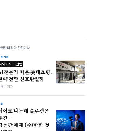
한화갤러리아 관련기사
심층기획
사외이사 라인업
AI전문가 채운 롯데쇼핑,
전략 전환 신호탄일까
박해나 기자
사회
에어로 나는데 솔루션은
부진…
김동관 체제 (주)한화 첫