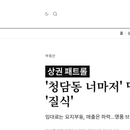
홈
부동산
상권 패트롤
'청담동 너마저'
'질식'
임대료는 요지부동, 매출은 하락…명품 브