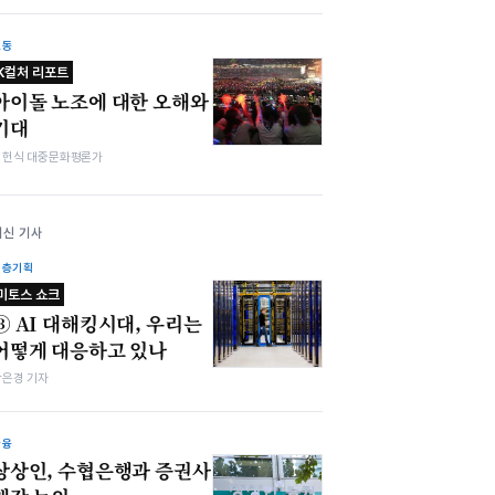
노동
K컬처 리포트
아이돌 노조에 대한 오해와
기대
김헌식 대중문화평론가
최신 기사
심층기획
미토스 쇼크
③ AI 대해킹시대, 우리는
어떻게 대응하고 있나
강은경 기자
금융
상상인, 수협은행과 증권사