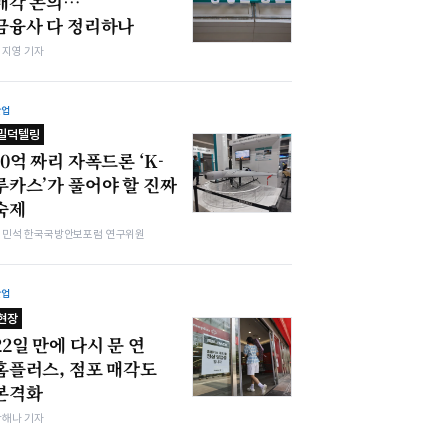
매각 논의…
금융사 다 정리하나
심지영 기자
산업
밀덕텔링
10억 짜리 자폭드론 ‘K-
루카스’가 풀어야 할 진짜
숙제
김민석 한국국방안보포럼 연구위원
산업
현장
22일 만에 다시 문 연
홈플러스, 점포 매각도
본격화
박해나 기자