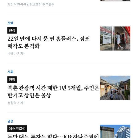
김민석 한국국방안보포럼 연구위원
산업
현장
22일 만에 다시 문 연 홈플러스, 점포
매각도 본격화
박해나 기자
사회
현장
북촌 관광객 시간 제한 1년 5개월, 주민은
반기고 상인은 울상
정원혁 기자
금융
데스크칼럼
돈만 대는 투자는 없다…KB·하나증권에