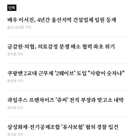
단독
배우 이서진, 4년간 울산지역 건설업체 임원 등재
울산=김상훈 기자
금감원-의협, 의료감정 분쟁 해소 협력 좌초 위기
장익창 기자
쿠팡맨 2교대 근무제 '2웨이브' 도입 "사람이 숫자냐"
봉성창 기자
과일주스 프랜차이즈 '쥬씨' 전직 부장과 맞고소 내막
장익창 기자
삼성화재-­전기공제조합 '유사보험' 혐의 경찰 입건
장익창 기자