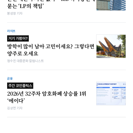
묻는 ‘LP의 책임’
봉성창 기자
라이프
거기 가봤어?
방학이 많이 남아 고민이세요? 그렇다면
양주로 오세요
정수진 대중문화 칼럼니스트
금융
주간 코인플릭스
2026년 32주차 암호화폐 상승률 1위
‘에이다’
김상연 기자