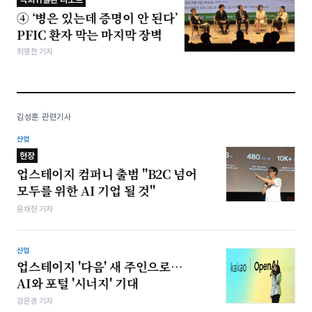
④ ‘병은 있는데 증명이 안 된다’
PFIC 환자 막는 마지막 장벽
최영찬 기자
김성훈 관련기사
산업
현장
업스테이지 컴퍼니 출범 "B2C 넘어
모두를 위한 AI 기업 될 것"
윤채현 기자
산업
업스테이지 '다음' 새 주인으로…
AI와 포털 '시너지' 기대
강은경 기자