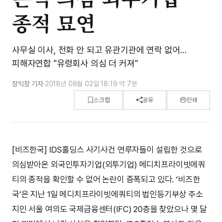
종적 묘연
사무실 이사, 전화 안 되고 유관기관에 연락 없어…
피해자연합 "유령회사 의심 더 커져"
장익창 기자
·
2018년 08월 02일 18:19
·
약 7분
스크랩
공유
인쇄
[비즈한국] IDS홀딩스 사기사건 연루자들이 설립한 것으로
의심받아온 외국인투자기업(외투기업) 메디치프라이빗에쿼
티의 종적을 확인할 수 없어 논란이 증폭되고 있다. ‘비즈한
국’은 지난 1일 메디치프라이빗에쿼티의 법인등기부상 주소
지인 서울 여의도 국제금융센터(IFC) 20층을 찾았으나 몇 달