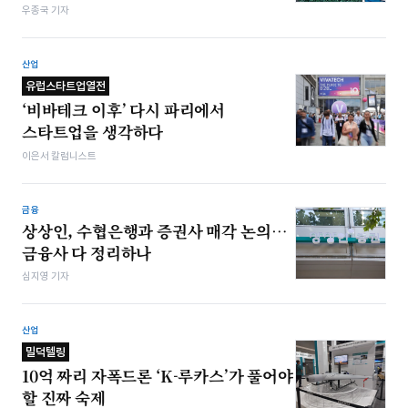
우종국 기자
산업
유럽스타트업열전
‘비바테크 이후’ 다시 파리에서
스타트업을 생각하다
이은서 칼럼니스트
금융
상상인, 수협은행과 증권사 매각 논의…
금융사 다 정리하나
심지영 기자
산업
밀덕텔링
10억 짜리 자폭드론 ‘K-루카스’가 풀어야
할 진짜 숙제