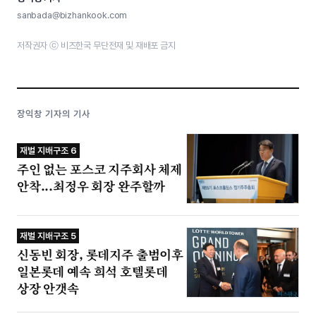
sanbada@bizhankook.com
저작권자 ⓒ 비즈한국 무단전재 및 재배포 금지
장익창 기자의 기사
재벌 지배구조 6
주인 없는 포스코 지주회사 체제
안착...최정우 회장 완주할까
재벌 지배구조 5
신동빈 회장, 롯데지주 출범이후
일본롯데 예속 희석 호텔롯데
상장 안갯속