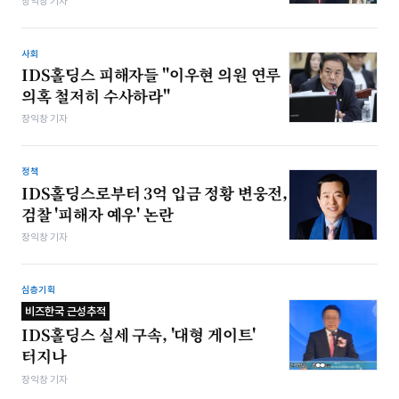
장익창 기자
사회
IDS홀딩스 피해자들 "이우현 의원 연루
의혹 철저히 수사하라"
장익창 기자
정책
IDS홀딩스로부터 3억 입금 정황 변웅전,
검찰 '피해자 예우' 논란
장익창 기자
심층기획
비즈한국 근성추적
IDS홀딩스 실세 구속, '대형 게이트'
터지나
장익창 기자