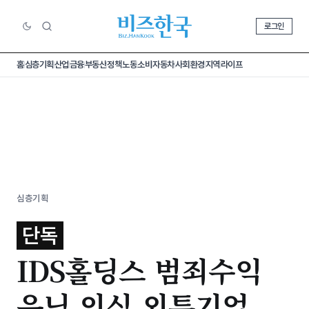
로그인
홈
심층기획
산업
금융
부동산
정책
노동
소비
자동차
사회
환경
지역
라이프
심층기획
단독
IDS홀딩스 범죄수익
은닉 의심 외투기업