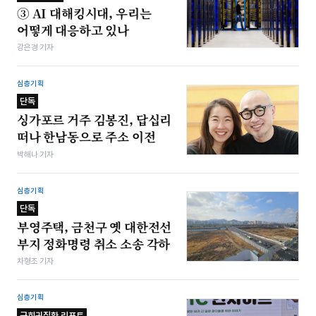
③ AI 대해킹시대, 우리는
어떻게 대응하고 있나
강은경 기자
심층기획
단독
싱가포르 거주 김봉진, 답십리
떠나 한남동으로 주소 이전
박해나 기자
심층기획
단독
부영주택, 금천구 옛 대한전선
부지 정화명령 취소 소송 각하
차형조 기자
심층기획
극희귀질환 리포트