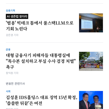
심층기획
AI 생존법 찾아라
'범용' 빅테크 틈에서 풀스택LLM으로
기회 노린다
강은경 기자
금융
대형 금융사기 피해자들 대통령실에
"특수본 설치하고 부실 수사 검경 처벌"
촉구
장익창 기자
변웅전 관련기사
사회
김성훈 IDS홀딩스 대표 징역 15년 확정,
'씁쓸한 뒤끝'은 여전