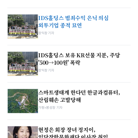
IDS홀딩스 범죄수익 은닉 의심
외투기업 종적 묘연
장익창 기자
IDS홀딩스 보유 KR선물 지분, 주당
'500→100원' 폭락
장익창 기자
스마트생태계 한다던 한글과컴퓨터,
산림훼손 고발당해
가평=봉성창 기자
현정은 회장 장녀 정지이,
임당장학문화재단 이사장 취임