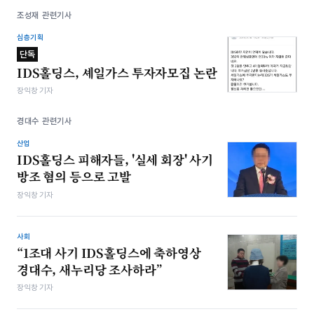
조성재 관련기사
심층기획
단독
IDS홀딩스, 셰일가스 투자자모집 논란
장익창 기자
경대수 관련기사
산업
IDS홀딩스 피해자들, '실세 회장' 사기
방조 혐의 등으로 고발
장익창 기자
사회
“1조대 사기 IDS홀딩스에 축하영상
경대수, 새누리당 조사하라”
장익창 기자