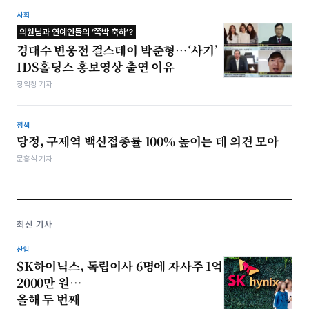
사회
의원님과 연예인들의 ‘쪽박 축하’?
경대수 변웅전 걸스데이 박준형…‘사기’
IDS홀딩스 홍보영상 출연 이유
장익창 기자
정책
당정, 구제역 백신접종률 100% 높이는 데 의견 모아
문홍식 기자
최신 기사
산업
SK하이닉스, 독립이사 6명에 자사주 1억
2000만 원…
올해 두 번째