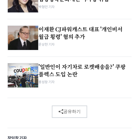
박형민 기자
이재환 CJ파워캐스트 대표 '개인비서
월급 횡령' 혐의 추가
문상현 기자
'일반인이 자기차로 로켓배송을?' 쿠팡
플렉스 도입 논란
봉성창 기자
공유하기
장익창 기자