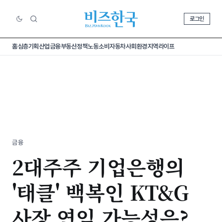
로그인
홈
심층기획
산업
금융
부동산
정책
노동
소비
자동차
사회
환경
지역
라이프
금융
2대주주 기업은행의
'태클' 백복인 KT&G
사장 연임 가능성은?