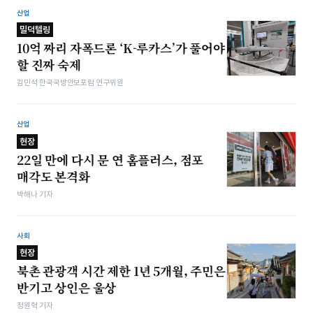
산업
밀덕텔링
10억 짜리 자폭드론 ‘K-루카스’가 풀어야
할 진짜 숙제
김민석 한국국방안보포럼 연구위원
산업
현장
22일 만에 다시 문 연 홈플러스, 점포
매각도 본격화
박해나 기자
사회
현장
북촌 관광객 시간 제한 1년 5개월, 주민은
반기고 상인은 울상
정원혁 기자