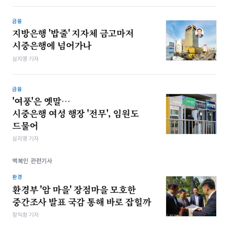
금융
지방은행 '밥줄' 지자체 금고마저
시중은행에 넘어가나
심지영 기자
금융
'여풍'은 옛말…
시중은행 여성 행장 '전무', 임원도
드물어
심지영 기자
백복인 관련기사
환경
환경부 '암 마을' 장점마을 모호한
중간조사 발표 국감 통해 바로 잡힐까
장익창 기자