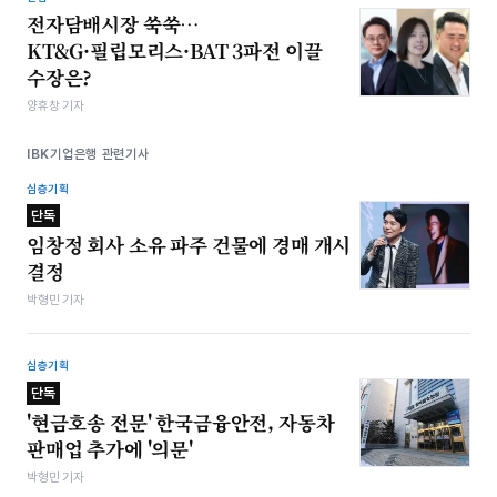
전자담배시장 쑥쑥…
KT&G·필립모리스·BAT 3파전 이끌
수장은?
양휴창 기자
IBK기업은행 관련기사
심층기획
단독
임창정 회사 소유 파주 건물에 경매 개시
결정
박형민 기자
심층기획
단독
'현금호송 전문' 한국금융안전, 자동차
판매업 추가에 '의문'
박형민 기자