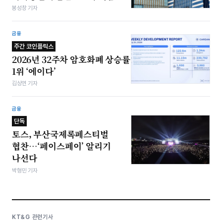
봉성창 기자
금융
주간 코인플릭스
2026년 32주차 암호화폐 상승률
1위 ‘에이다’
김상연 기자
금융
단독
토스, 부산국제록페스티벌
협찬…‘페이스페이’ 알리기
나선다
박형민 기자
KT&G 관련기사