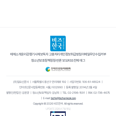
매체소개
윤리강령
기사제보
독자 고충처리
개인정보취급방침
이메일무단수집거부
청소년보호정책
정정·반론 보도
RSS
전체 태그
(주)일요신문사
｜
서울특별시 용산구 만리재로 192
｜
사업자번호: 106-81-48524
｜
인터넷신문사업등록번호: 서울, 아02990
｜
등록·발행일: 2014년 2월 4일
발행인/편집인: 김원양
｜
청소년보호책임자: 김남희
｜
TEL: 02-2198-1591
｜
FAX: 02-738-4675
｜
E-mail:
bizhk@bizhankook.com
Copyright © 2026 비즈한국. All rights reserved.
UPDATE 2026년 7월 16일