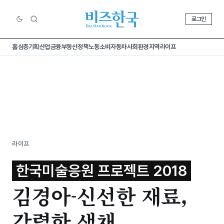
로그인
홈
심층기획
산업
금융
부동산
정책
노동
소비
자동차
사회
환경
지역
라이프
라이프
한국미술응원 프로젝트 2018
김경아-신선한 재료,
강렬한 색채