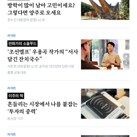
방학이 많이 남아 고민이세요?
그렇다면 양주로 오세요
정수진 대중문화 칼럼니스트
라이프
만화가의 소울푸드
‘조선엘프’ 우용곡 작가의 “서사
담긴 잔치국수”
서찬휘 만화칼럼니스트·송하원 대안만화 전문서점
홈통 공동대표
라이프
이주의 책
흔들리는 시장에서 나를 붙잡는
‘투자의 중력’
봉성창 기자
라이프