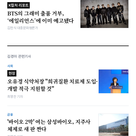
K컬처 리포트
BTS의 그래미 출품 거부,
‘에일리언스’에 이미 예고됐다
김헌식 대중문화평론가
김경아 관련기사
사회
현장
오유경 식약처장 "희귀질환 치료제 도입·
개발 적극 지원할 것"
최영찬 기자
금융
'바이오 2막' 여는 삼성바이오, 지주사
체제로 새 판 짠다