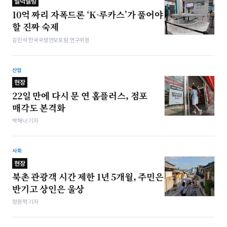
밀덕텔링
10억 짜리 자폭드론 ‘K-루카스’가 풀어야
할 진짜 숙제
김민석 한국국방안보포럼 연구위원
산업
현장
22일 만에 다시 문 연 홈플러스, 점포
매각도 본격화
박해나 기자
사회
현장
북촌 관광객 시간 제한 1년 5개월, 주민은
반기고 상인은 울상
정원혁 기자