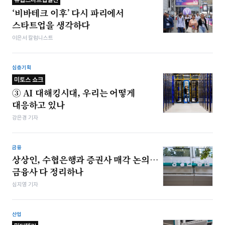
‘비바테크 이후’ 다시 파리에서
스타트업을 생각하다
이은서 칼럼니스트
심층기획
미토스 쇼크
③ AI 대해킹시대, 우리는 어떻게
대응하고 있나
강은경 기자
금융
상상인, 수협은행과 증권사 매각 논의…
금융사 다 정리하나
심지영 기자
산업