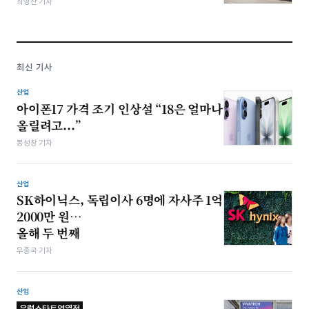
최영찬 기자
최신 기사
산업
아이폰17 가격 조기 인상설 “18은 얼마나
올릴려고...”
봉성창 기자
산업
SK하이닉스, 독립이사 6명에 자사주 1억
2000만 원…
올해 두 번째
우종국 기자
산업
유럽스타트업열전