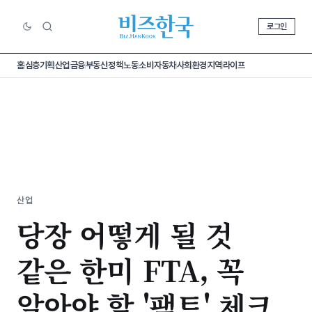
로그인
홈
심층기획
산업
금융
부동산
정책
노동
소비
자동차
사회
환경
지역
라이프
산업
당장 어떻게 될 것
같은 한미 FTA, 꼭
알아야 할 '팩트' 체크