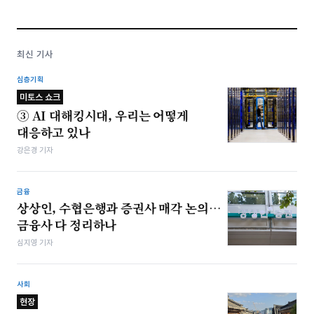
최신 기사
심층기획
미토스 쇼크
③ AI 대해킹시대, 우리는 어떻게
대응하고 있나
강은경 기자
금융
상상인, 수협은행과 증권사 매각 논의…
금융사 다 정리하나
심지영 기자
사회
현장