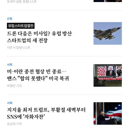
김세아 금융 칼럼니스트
산업
유럽스타트업열전
드론 다음은 미사일? 유럽 방산
스타트업의 새 전장
이은서 칼럼니스트
사회
미-이란 종전 협상 빈 종료…
밴스 "합의 못했다" 미국 복귀
박형민 기자
사회
지지율 최저 트럼프, 부활절 새벽부터
SNS에 '자화자찬'
김남희 기자