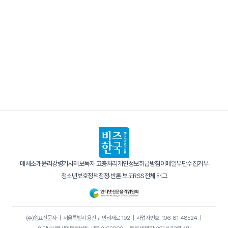
매체소개
윤리강령
기사제보
독자 고충처리
개인정보취급방침
이메일무단수집거부
청소년보호정책
정정·반론 보도
RSS
전체 태그
(주)일요신문사
｜
서울특별시 용산구 만리재로 192
｜
사업자번호: 106-81-48524
｜