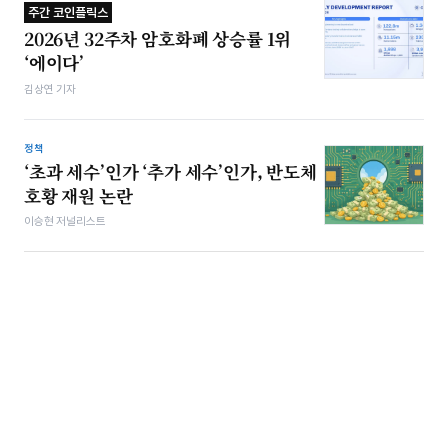
주간 코인플릭스
2026년 32주차 암호화폐 상승률 1위
‘에이다’
김상연 기자
정책
‘초과 세수’인가 ‘추가 세수’인가, 반도체
호황 재원 논란
이승현 저널리스트