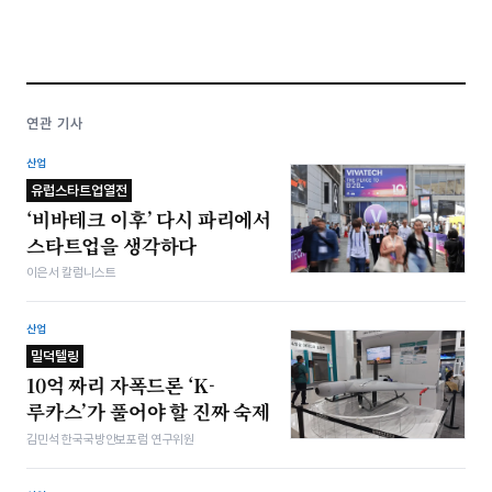
연관 기사
산업
유럽스타트업열전
‘비바테크 이후’ 다시 파리에서
스타트업을 생각하다
이은서 칼럼니스트
산업
밀덕텔링
10억 짜리 자폭드론 ‘K-
루카스’가 풀어야 할 진짜 숙제
김민석 한국국방안보포럼 연구위원