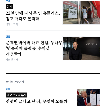
산업
현장
22일 만에 다시 문 연 홈플러스,
점포 매각도 본격화
박해나 기자
산업
문제연 바이버 대표 연임, 두나무
‘명품시계 플랫폼’ 수익성
개선할까
박형민 기자
트럼프 관련기사
금융
가장 보통의 투자
전쟁이 끝나고 난 뒤, 무엇이 오를까