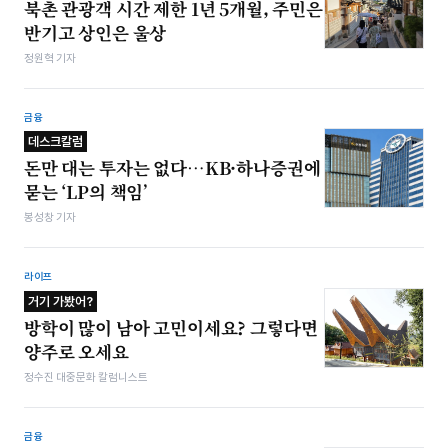
북촌 관광객 시간 제한 1년 5개월, 주민은
반기고 상인은 울상
정원혁 기자
금융
데스크칼럼
돈만 대는 투자는 없다…KB·하나증권에
묻는 ‘LP의 책임’
봉성창 기자
라이프
거기 가봤어?
방학이 많이 남아 고민이세요? 그렇다면
양주로 오세요
정수진 대중문화 칼럼니스트
금융