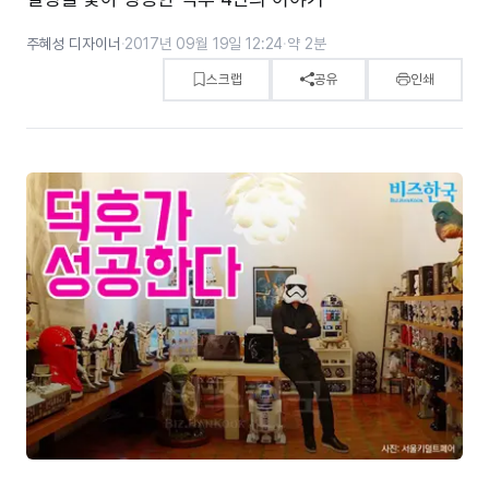
주혜성 디자이너
·
2017년 09월 19일 12:24
·
약 2분
스크랩
공유
인쇄