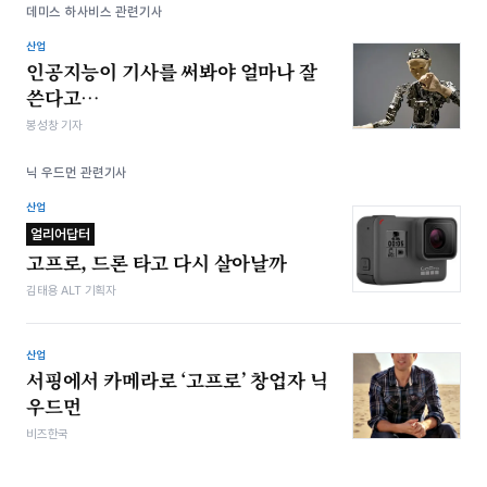
데미스 하사비스 관련기사
산업
인공지능이 기사를 써봐야 얼마나 잘
쓴다고…
봉성창 기자
닉 우드먼 관련기사
산업
얼리어답터
고프로, 드론 타고 다시 살아날까
김태용 ALT 기획자
산업
서핑에서 카메라로 ‘고프로’ 창업자 닉
우드먼
비즈한국