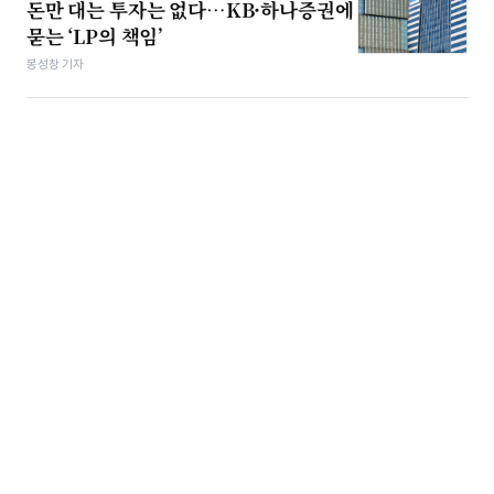
돈만 대는 투자는 없다…KB·하나증권에
묻는 ‘LP의 책임’
봉성창 기자