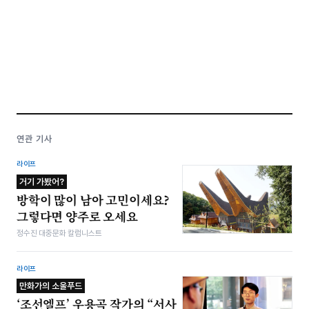
연관 기사
라이프
거기 가봤어?
방학이 많이 남아 고민이세요?
그렇다면 양주로 오세요
정수진 대중문화 칼럼니스트
라이프
만화가의 소울푸드
‘조선엘프’ 우용곡 작가의 “서사