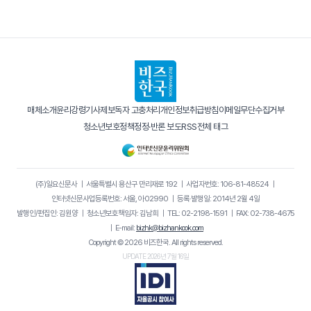
매체소개
윤리강령
기사제보
독자 고충처리
개인정보취급방침
이메일무단수집거부
청소년보호정책
정정·반론 보도
RSS
전체 태그
(주)일요신문사
｜
서울특별시 용산구 만리재로 192
｜
사업자번호: 106-81-48524
｜
인터넷신문사업등록번호: 서울, 아02990
｜
등록·발행일: 2014년 2월 4일
발행인/편집인: 김원양
｜
청소년보호책임자: 김남희
｜
TEL: 02-2198-1591
｜
FAX: 02-738-4675
｜
E-mail:
bizhk@bizhankook.com
Copyright © 2026 비즈한국. All rights reserved.
UPDATE 2026년 7월 16일