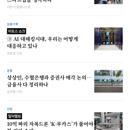
이은서 칼럼니스트
심층기획
미토스 쇼크
③ AI 대해킹시대, 우리는 어떻게
대응하고 있나
강은경 기자
금융
상상인, 수협은행과 증권사 매각 논의…
금융사 다 정리하나
심지영 기자
산업
밀덕텔링
10억 짜리 자폭드론 ‘K-루카스’가 풀어야