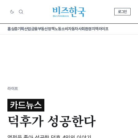
로그인
홈
심층기획
산업
금융
부동산
정책
노동
소비
자동차
사회
환경
지역
라이프
라이프
카드뉴스
덕후가 성공한다
열정을 좇아 성공한 덕후 4인의 이야기