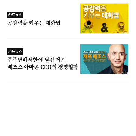
카드뉴스
공감력을 키우는 대화법
카드뉴스
주주연례서한에 담긴 제프
베조스 아마존 CEO의 경영철학