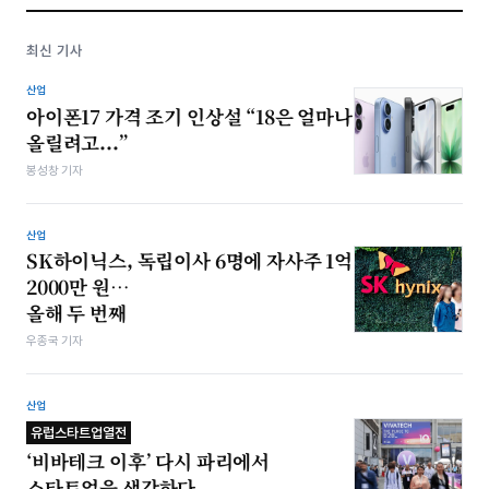
최신 기사
산업
아이폰17 가격 조기 인상설 “18은 얼마나
올릴려고...”
봉성창 기자
산업
SK하이닉스, 독립이사 6명에 자사주 1억
2000만 원…
올해 두 번째
우종국 기자
산업
유럽스타트업열전
‘비바테크 이후’ 다시 파리에서
스타트업을 생각하다