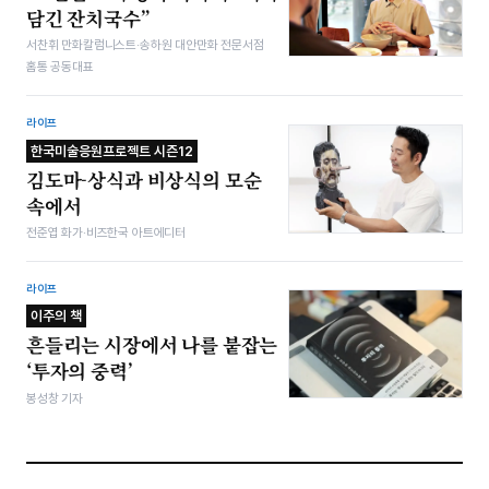
담긴 잔치국수”
서찬휘 만화칼럼니스트·송하원 대안만화 전문서점
홈통 공동대표
라이프
한국미술응원프로젝트 시즌12
김도마-상식과 비상식의 모순
속에서
전준엽 화가·비즈한국 아트에디터
라이프
이주의 책
흔들리는 시장에서 나를 붙잡는
‘투자의 중력’
봉성창 기자