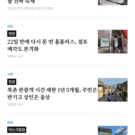
할 진짜 숙제
김민석 한국국방안보포럼 연구위원
산업
현장
22일 만에 다시 문 연 홈플러스, 점포
매각도 본격화
박해나 기자
사회
현장
북촌 관광객 시간 제한 1년 5개월, 주민은
반기고 상인은 울상
정원혁 기자
금융
데스크칼럼