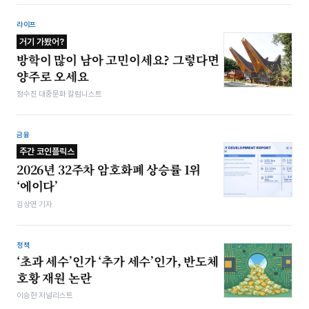
라이프
거기 가봤어?
방학이 많이 남아 고민이세요? 그렇다면
양주로 오세요
정수진 대중문화 칼럼니스트
금융
주간 코인플릭스
2026년 32주차 암호화폐 상승률 1위
‘에이다’
김상연 기자
정책
‘초과 세수’인가 ‘추가 세수’인가, 반도체
호황 재원 논란
이승현 저널리스트