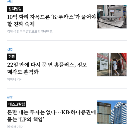
산업
밀덕텔링
10억 짜리 자폭드론 ‘K-루카스’가 풀어야
할 진짜 숙제
김민석 한국국방안보포럼 연구위원
산업
현장
22일 만에 다시 문 연 홈플러스, 점포
매각도 본격화
박해나 기자
금융
데스크칼럼
돈만 대는 투자는 없다…KB·하나증권에
묻는 ‘LP의 책임’
봉성창 기자