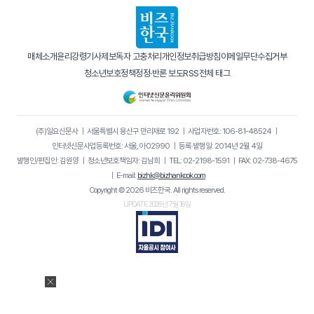
매체소개
윤리강령
기사제보
독자 고충처리
개인정보취급방침
이메일무단수집거부
청소년보호정책
정정·반론 보도
RSS
전체 태그
(주)일요신문사
｜
서울특별시 용산구 만리재로 192
｜
사업자번호: 106-81-48524
｜
인터넷신문사업등록번호: 서울, 아02990
｜
등록·발행일: 2014년 2월 4일
발행인/편집인: 김원양
｜
청소년보호책임자: 김남희
｜
TEL: 02-2198-1591
｜
FAX: 02-738-4675
｜
E-mail:
bizhk@bizhankook.com
Copyright © 2026 비즈한국. All rights reserved.
UPDATE 2026년 7월 16일