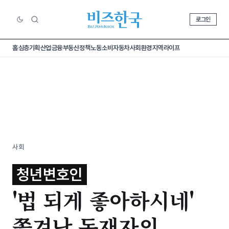
로그인
홈
심층기획
산업
금융
부동산
정책
노동
소비
자동차
사회
환경
지역
라이프
사회
청년변호인
'법 되게 좋아하시네'
쫓겨난 독재자의