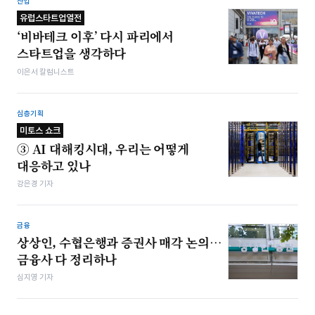
산업
유럽스타트업열전
‘비바테크 이후’ 다시 파리에서
스타트업을 생각하다
이은서 칼럼니스트
심층기획
미토스 쇼크
③ AI 대해킹시대, 우리는 어떻게
대응하고 있나
강은경 기자
금융
상상인, 수협은행과 증권사 매각 논의…
금융사 다 정리하나
심지영 기자