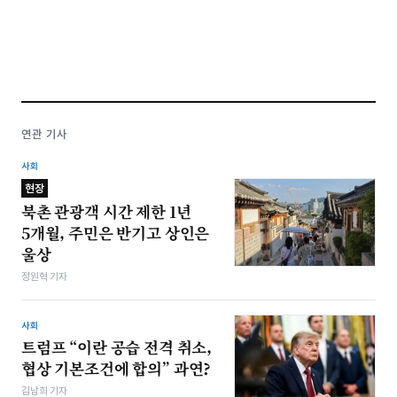
연관 기사
사회
현장
북촌 관광객 시간 제한 1년
5개월, 주민은 반기고 상인은
울상
정원혁 기자
사회
트럼프 “이란 공습 전격 취소,
협상 기본조건에 합의” 과연?
김남희 기자