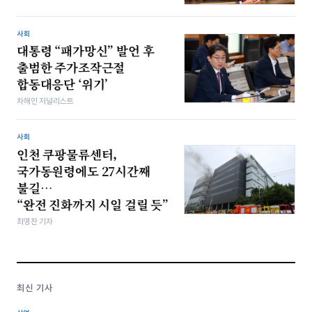
사회
대통령 “패가망신” 발언 후
출범한 주가조작근절
합동대응단 ‘위기’
차해인 저널리스트
사회
인천 쿠팡물류센터,
국가동원령에도 27시간째
불길…
“완전 진화까지 시일 걸릴 듯”
최영찬 기자
최신 기사