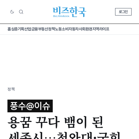
로그인
홈
심층기획
산업
금융
부동산
정책
노동
소비
자동차
사회
환경
지역
라이프
정책
풍수@이슈
용꿈 꾸다 뱀이 된
세종시…청와대·국회