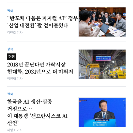
정책
“반도체 다음은 피지컬 AI” 정부
‘산업 대전환’ 팔 걷어붙였다
김민호 기자
정책
현장
2018년 끝난다던 가락시장
현대화, 2031년으로 더 미뤄져
정원혁 기자
정책
한국을 AI 생산·실증
거점으로…
이 대통령 ‘샌프란시스코 AI
선언’
차형조 기자