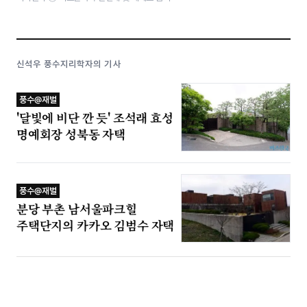
신석우 풍수지리학자의 기사
풍수@재벌
'달빛에 비단 깐 듯' 조석래 효성
명예회장 성북동 자택
풍수@재벌
분당 부촌 남서울파크힐
주택단지의 카카오 김범수 자택