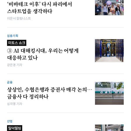
‘비바테크 이후’ 다시 파리에서
스타트업을 생각하다
이은서 칼럼니스트
심층기획
미토스 쇼크
③ AI 대해킹시대, 우리는 어떻게
대응하고 있나
강은경 기자
금융
상상인, 수협은행과 증권사 매각 논의…
금융사 다 정리하나
심지영 기자
산업
밀덕텔링