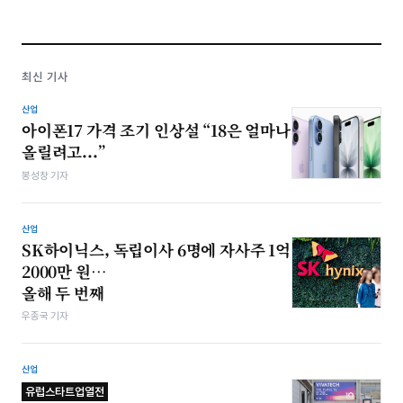
최신 기사
산업
아이폰17 가격 조기 인상설 “18은 얼마나
올릴려고...”
봉성창 기자
산업
SK하이닉스, 독립이사 6명에 자사주 1억
2000만 원…
올해 두 번째
우종국 기자
산업
유럽스타트업열전