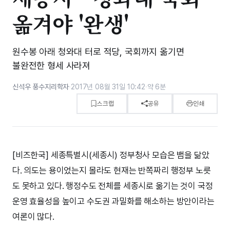
옮겨야 '완생'
원수봉 아래 청와대 터로 적당, 국회까지 옮기면
불완전한 형세 사라져
신석우 풍수지리학자
·
2017년 08월 31일 10:42
·
약 6분
스크랩
공유
인쇄
[비즈한국] 세종특별시(세종시) 정부청사 모습은 뱀을 닮았
다. 의도는 용이었는지 몰라도 현재는 반쪽짜리 행정부 노릇
도 못하고 있다. 행정수도 전체를 세종시로 옮기는 것이 국정
운영 효율성을 높이고 수도권 과밀화를 해소하는 방안이라는
여론이 많다.