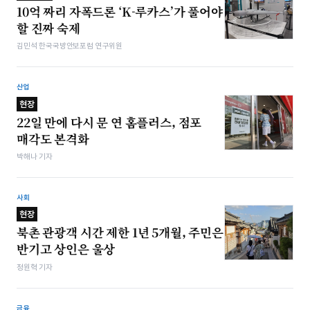
10억 짜리 자폭드론 ‘K-루카스’가 풀어야
할 진짜 숙제
김민석 한국국방안보포럼 연구위원
산업
현장
22일 만에 다시 문 연 홈플러스, 점포
매각도 본격화
박해나 기자
사회
현장
북촌 관광객 시간 제한 1년 5개월, 주민은
반기고 상인은 울상
정원혁 기자
금융