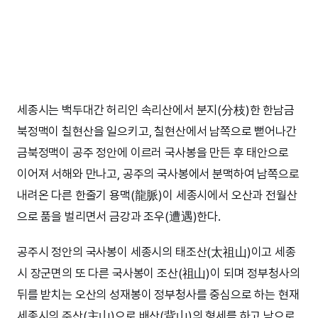
세종시는 백두대간 허리인 속리산에서 분지(分枝)한 한남금
북정맥이 칠현산을 일으키고, 칠현산에서 남쪽으로 뻗어나간
금북정맥이 공주 정안에 이르러 국사봉을 만든 후 태안으로
이어져 서해와 만나고, 공주의 국사봉에서 분맥하여 남쪽으로
내려온 다른 한줄기 용맥(龍脈)이 세종시에서 오산과 전월산
으로 품을 벌리면서 금강과 조우(遭遇)한다.
공주시 정안의 국사봉이 세종시의 태조산(太祖山)이고 세종
시 장군면의 또 다른 국사봉이 조산(祖山)이 되며 정부청사의
뒤를 받치는 오산의 성재봉이 정부청사를 중심으로 하는 현재
세종시의 주산(主山)으로 배산(背山)의 형세를 하고 남으로