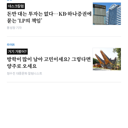
데스크칼럼
돈만 대는 투자는 없다…KB·하나증권에
묻는 ‘LP의 책임’
봉성창 기자
라이프
거기 가봤어?
방학이 많이 남아 고민이세요? 그렇다면
양주로 오세요
정수진 대중문화 칼럼니스트