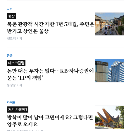
사회
현장
북촌 관광객 시간 제한 1년 5개월, 주민은
반기고 상인은 울상
정원혁 기자
금융
데스크칼럼
돈만 대는 투자는 없다…KB·하나증권에
묻는 ‘LP의 책임’
봉성창 기자
라이프
거기 가봤어?
방학이 많이 남아 고민이세요? 그렇다면
양주로 오세요