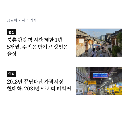
정원혁 기자의 기사
현장
북촌 관광객 시간 제한 1년
5개월, 주민은 반기고 상인은
울상
현장
2018년 끝난다던 가락시장
현대화, 2031년으로 더 미뤄져