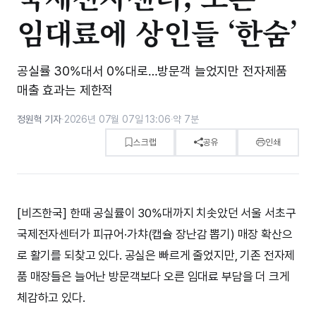
임대료에 상인들 ‘한숨’
공실률 30%대서 0%대로…방문객 늘었지만 전자제품
매출 효과는 제한적
정원혁 기자
·
2026년 07월 07일 13:06
·
약 7분
스크랩
공유
인쇄
[비즈한국] 한때 공실률이 30%대까지 치솟았던 서울 서초구
국제전자센터가 피규어·가챠(캡슐 장난감 뽑기) 매장 확산으
로 활기를 되찾고 있다. 공실은 빠르게 줄었지만, 기존 전자제
품 매장들은 늘어난 방문객보다 오른 임대료 부담을 더 크게
체감하고 있다.