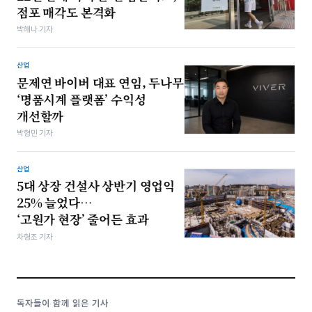
점포 매각도 본격화
박해나 기자
산업
문제연 바이버 대표 연임, 두나무
‘명품시계 플랫폼’ 수익성
개선할까
박형민 기자
산업
5대 상장 건설사 상반기 영업익
25% 늘었다…
‘고원가 현장’ 줄어든 효과
차형조 기자
독자들이 함께 읽은 기사