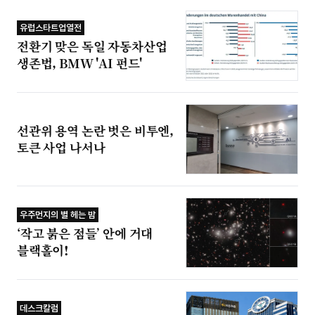
유럽스타트업열전
전환기 맞은 독일 자동차산업
생존법, BMW 'AI 펀드'
선관위 용역 논란 벗은 비투엔,
토큰 사업 나서나
우주먼지의 별 헤는 밤
‘작고 붉은 점들’ 안에 거대
블랙홀이!
데스크칼럼