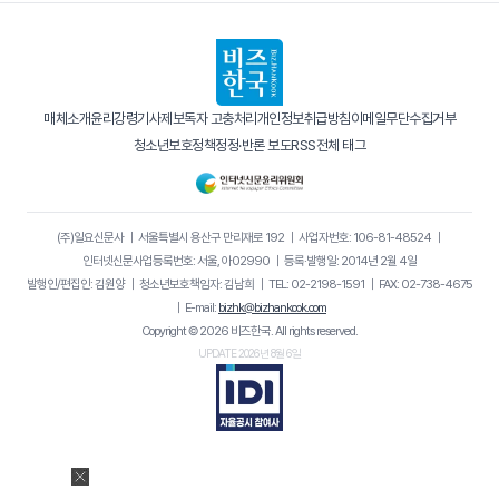
매체소개
윤리강령
기사제보
독자 고충처리
개인정보취급방침
이메일무단수집거부
청소년보호정책
정정·반론 보도
RSS
전체 태그
(주)일요신문사
｜
서울특별시 용산구 만리재로 192
｜
사업자번호: 106-81-48524
｜
인터넷신문사업등록번호: 서울, 아02990
｜
등록·발행일: 2014년 2월 4일
발행인/편집인: 김원양
｜
청소년보호책임자: 김남희
｜
TEL: 02-2198-1591
｜
FAX: 02-738-4675
｜
E-mail:
bizhk@bizhankook.com
Copyright © 2026 비즈한국. All rights reserved.
UPDATE 2026년 8월 6일