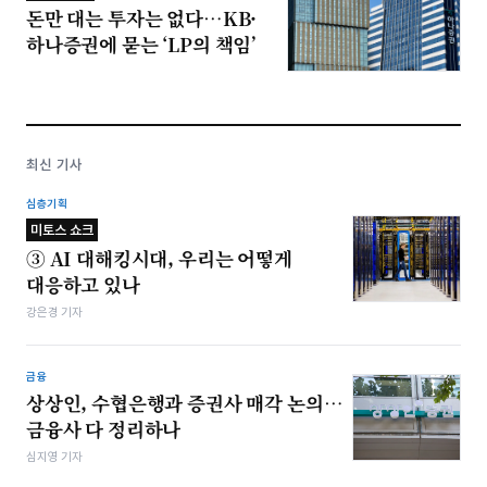
돈만 대는 투자는 없다…KB·
하나증권에 묻는 ‘LP의 책임’
최신 기사
심층기획
미토스 쇼크
③ AI 대해킹시대, 우리는 어떻게
대응하고 있나
강은경 기자
금융
상상인, 수협은행과 증권사 매각 논의…
금융사 다 정리하나
심지영 기자