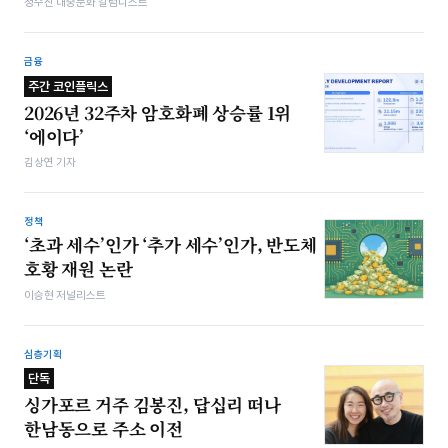
정수진 대중문화 칼럼니스트
금융
주간 코인플릭스
2026년 32주차 암호화폐 상승률 1위
‘에이다’
김상연 기자
정책
‘초과 세수’인가 ‘추가 세수’인가, 반도체
호황 재원 논란
이승현 저널리스트
심층기획
단독
싱가포르 거주 김봉진, 답십리 떠나
한남동으로 주소 이전