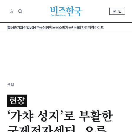
로그인
홈
심층기획
산업
금융
부동산
정책
노동
소비
자동차
사회
환경
지역
라이프
산업
현장
‘가챠 성지’로 부활한
국제전자센터, 오른