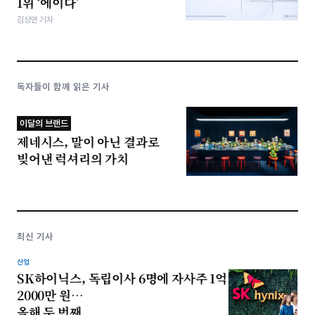
1위 ‘에이다’
김상연 기자
독자들이 함께 읽은 기사
이달의 브랜드
제네시스, 말이 아닌 결과로
빚어낸 럭셔리의 가치
최신 기사
산업
SK하이닉스, 독립이사 6명에 자사주 1억
2000만 원…
올해 두 번째