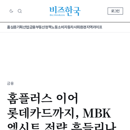
로그인
홈
심층기획
산업
금융
부동산
정책
노동
소비
자동차
사회
환경
지역
라이프
금융
홈플러스 이어
롯데카드까지, MBK
엑시트 전략 흔들리나