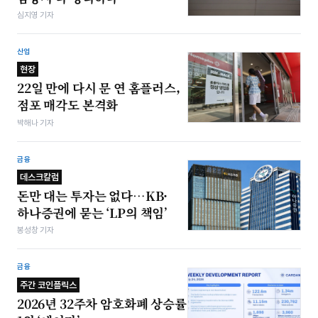
심지영 기자
산업
현장
22일 만에 다시 문 연 홈플러스,
점포 매각도 본격화
박해나 기자
금융
데스크칼럼
돈만 대는 투자는 없다…KB·
하나증권에 묻는 ‘LP의 책임’
봉성창 기자
금융
주간 코인플릭스
2026년 32주차 암호화폐 상승률