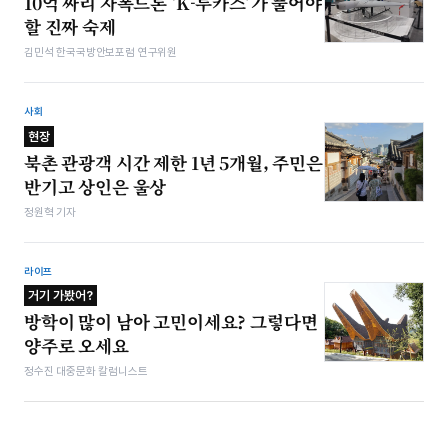
10억 짜리 자폭드론 ‘K-루카스’가 풀어야
할 진짜 숙제
김민석 한국국방안보포럼 연구위원
사회
현장
북촌 관광객 시간 제한 1년 5개월, 주민은
반기고 상인은 울상
정원혁 기자
라이프
거기 가봤어?
방학이 많이 남아 고민이세요? 그렇다면
양주로 오세요
정수진 대중문화 칼럼니스트