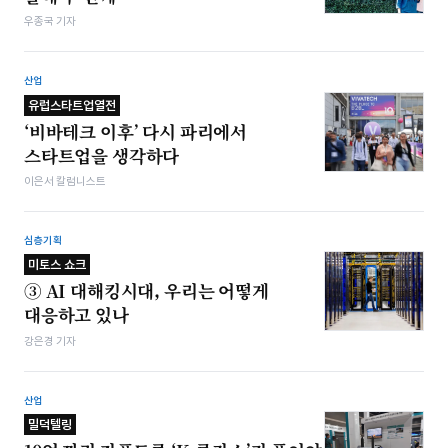
우종국 기자
산업
유럽스타트업열전
‘비바테크 이후’ 다시 파리에서
스타트업을 생각하다
이은서 칼럼니스트
심층기획
미토스 쇼크
③ AI 대해킹시대, 우리는 어떻게
대응하고 있나
강은경 기자
산업
밀덕텔링