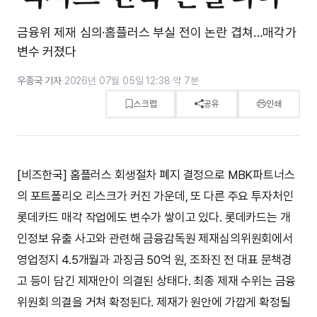
금융위 제재 심의·홈플러스 부실 전이 논란 겹쳐…매각가
변수 커졌다
우종국 기자
·
2026년 07월 05일 12:38
·
약 7분
스크랩
공유
인쇄
[비즈한국] 홈플러스 회생절차 폐지 결정으로 MBK파트너스
의 포트폴리오 리스크가 커진 가운데, 또 다른 주요 투자처인
롯데카드 매각 작업에도 변수가 쌓이고 있다. 롯데카드는 개
인정보 유출 사고와 관련해 금융감독원 제재심의위원회에서
영업정지 4.5개월과 과징금 50억 원, 조좌진 전 대표 문책경
고 등이 담긴 제재안이 의결된 상태다. 최종 제재 수위는 금융
위원회 의결을 거쳐 확정된다. 제재가 원안에 가깝게 확정될