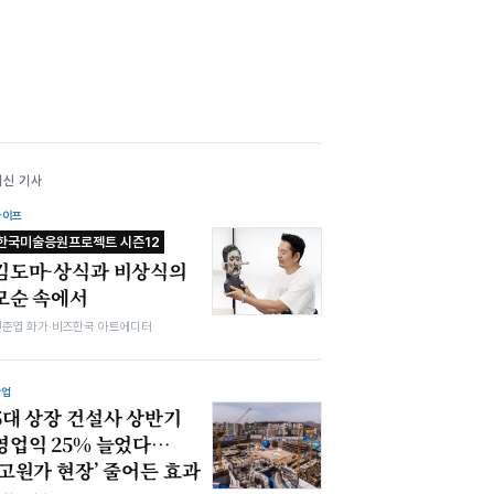
최신 기사
라이프
한국미술응원프로젝트 시즌12
김도마-상식과 비상식의
모순 속에서
전준엽 화가·비즈한국 아트에디터
산업
5대 상장 건설사 상반기
영업익 25% 늘었다…
‘고원가 현장’ 줄어든 효과