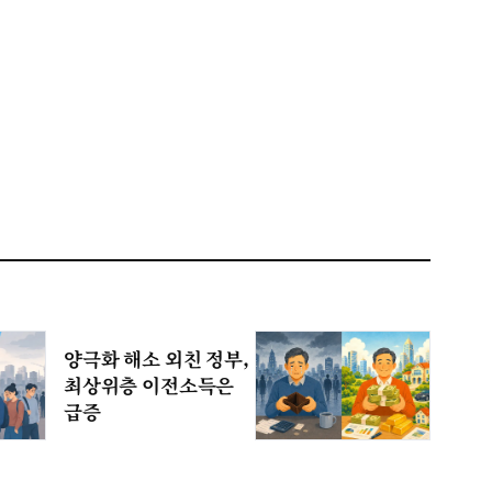
양극화 해소 외친 정부,
최상위층 이전소득은
급증