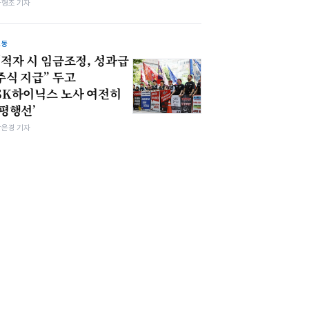
차형조 기자
노동
“적자 시 임금조정, 성과급
주식 지급” 두고
SK하이닉스 노사 여전히
‘평행선’
강은경 기자