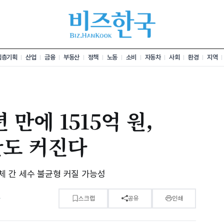
심층기획
산업
금융
부동산
정책
노동
소비
자동차
사회
환경
지역
만에 1515억 원,
란도 커진다
 간 세수 불균형 커질 가능성
분
스크랩
공유
인쇄