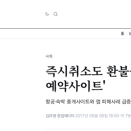
홈
사회
즉시취소도 환불
예약사이트'
항공·숙박 중개사이트와 앱 피해사례 급
김미영 창업에디터
·
2017년 08월 09일 18:00
·
약 7