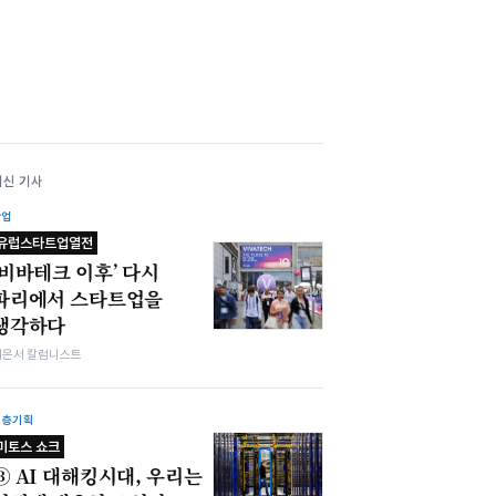
최신 기사
산업
유럽스타트업열전
‘비바테크 이후’ 다시
파리에서 스타트업을
생각하다
이은서 칼럼니스트
심층기획
미토스 쇼크
③ AI 대해킹시대, 우리는