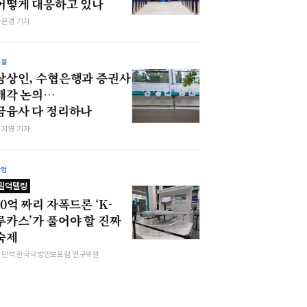
어떻게 대응하고 있나
강은경 기자
금융
상상인, 수협은행과 증권사
매각 논의…
금융사 다 정리하나
심지영 기자
산업
밀덕텔링
10억 짜리 자폭드론 ‘K-
루카스’가 풀어야 할 진짜
숙제
김민석 한국국방안보포럼 연구위원