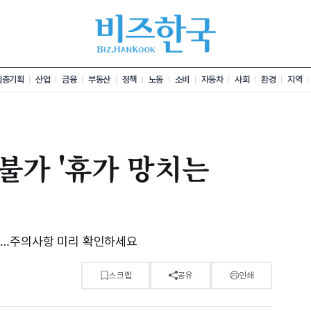
심층기획
산업
금융
부동산
정책
노동
소비
자동차
사회
환경
지역
불가 '휴가 망치는
증…주의사항 미리 확인하세요
분
스크랩
공유
인쇄