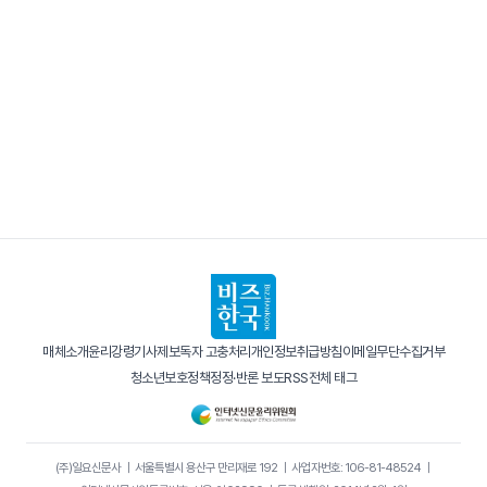
매체소개
윤리강령
기사제보
독자 고충처리
개인정보취급방침
이메일무단수집거부
청소년보호정책
정정·반론 보도
RSS
전체 태그
(주)일요신문사
｜
서울특별시 용산구 만리재로 192
｜
사업자번호: 106-81-48524
｜