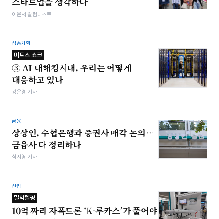
스타트업을 생각하다
이은서 칼럼니스트
심층기획
미토스 쇼크
③ AI 대해킹시대, 우리는 어떻게
대응하고 있나
강은경 기자
금융
상상인, 수협은행과 증권사 매각 논의…
금융사 다 정리하나
심지영 기자
산업
밀덕텔링
10억 짜리 자폭드론 ‘K-루카스’가 풀어야