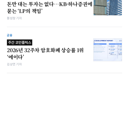
돈만 대는 투자는 없다…KB·하나증권에
묻는 ‘LP의 책임’
봉성창 기자
금융
주간 코인플릭스
2026년 32주차 암호화폐 상승률 1위
‘에이다’
김상연 기자