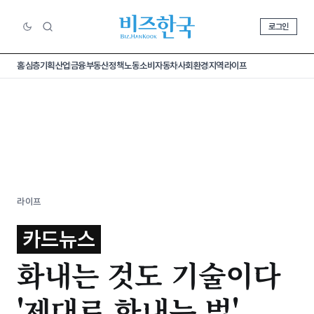
로그인
홈
심층기획
산업
금융
부동산
정책
노동
소비
자동차
사회
환경
지역
라이프
라이프
카드뉴스
화내는 것도 기술이다
'제대로 화내는 법'