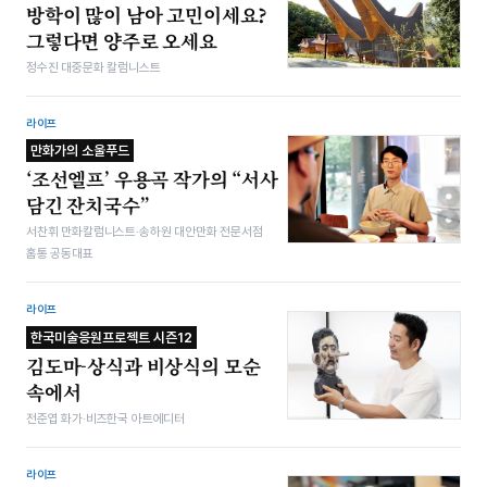
방학이 많이 남아 고민이세요?
그렇다면 양주로 오세요
정수진 대중문화 칼럼니스트
라이프
만화가의 소울푸드
‘조선엘프’ 우용곡 작가의 “서사
담긴 잔치국수”
서찬휘 만화칼럼니스트·송하원 대안만화 전문서점
홈통 공동대표
라이프
한국미술응원프로젝트 시즌12
김도마-상식과 비상식의 모순
속에서
전준엽 화가·비즈한국 아트에디터
라이프