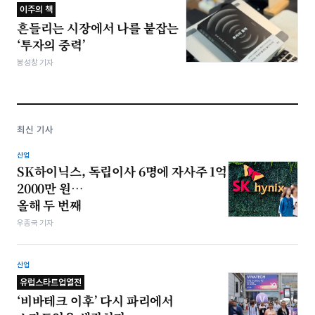
이주의 책
흔들리는 시장에서 나를 붙잡는
‘투자의 중력’
봉성창 기자
최신 기사
산업
SK하이닉스, 독립이사 6명에 자사주 1억
2000만 원…
올해 두 번째
우종국 기자
산업
유럽스타트업열전
‘비바테크 이후’ 다시 파리에서