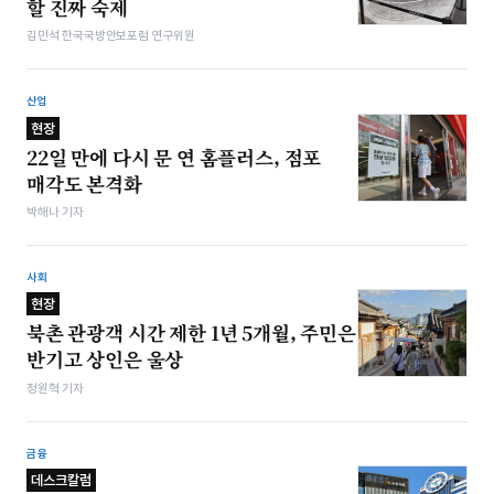
할 진짜 숙제
김민석 한국국방안보포럼 연구위원
산업
현장
22일 만에 다시 문 연 홈플러스, 점포
매각도 본격화
박해나 기자
사회
현장
북촌 관광객 시간 제한 1년 5개월, 주민은
반기고 상인은 울상
정원혁 기자
금융
데스크칼럼