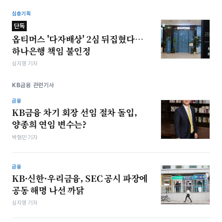
심층기획
단독
옵티머스 '다자배상' 2심 뒤집혔다…
하나은행 책임 불인정
심지영 기자
KB금융 관련기사
금융
KB금융 차기 회장 선임 절차 돌입,
양종희 연임 변수는?
박형민 기자
금융
KB·신한·우리금융, SEC 공시 파장에
공동 해명 나선 까닭
심지영 기자