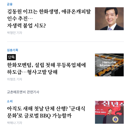
금융
김동원 이끄는 한화생명, 애큐온캐피탈
인수 추진…
자생력 붐업 시도?
박형민 기자
심층기획
단독
한화모멘텀, 설립 첫해 무등록업체에
하도급…형사고발 당해
차형조 기자
교촌에프앤비 관련기사
소비
아직도 새해 첫날 단체 산행? '군대식
문화'로 글로벌 BBQ 가능할까
박해나 기자