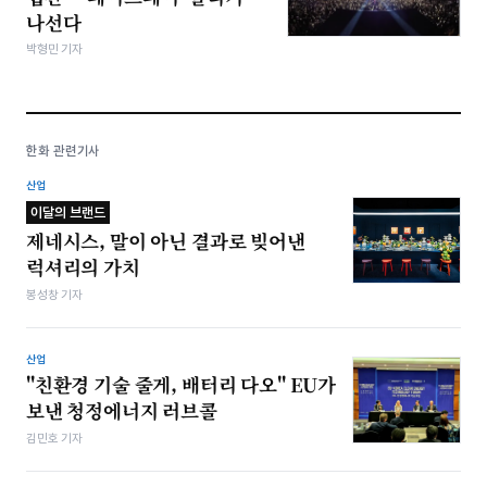
나선다
박형민 기자
한화 관련기사
산업
이달의 브랜드
제네시스, 말이 아닌 결과로 빚어낸
럭셔리의 가치
봉성창 기자
산업
"친환경 기술 줄게, 배터리 다오" EU가
보낸 청정에너지 러브콜
김민호 기자