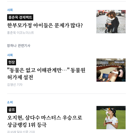
사회
홍춘욱 경제팩트
한부모가정 아이들은 문제가 많다?
홍춘욱 이코노미스트
장하나 관련기사
사회
현장
"동물은 없고 이해관계만…" 동물원
허가제 설전
김명선 기자
소비
골프
오지현, 삼다수 마스터스 우승으로
상금랭킹 1위 등극
김상래 일요신문 기자