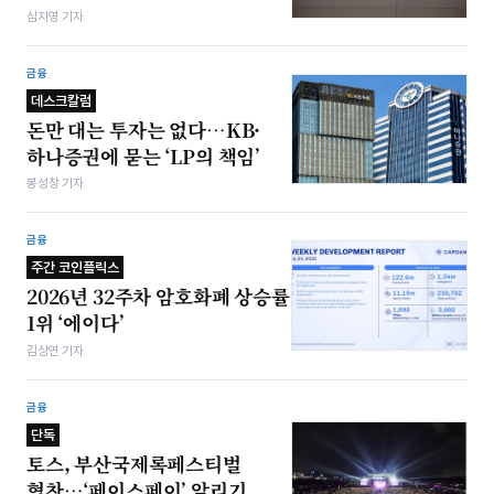
심지영 기자
금융
데스크칼럼
돈만 대는 투자는 없다…KB·
하나증권에 묻는 ‘LP의 책임’
봉성창 기자
금융
주간 코인플릭스
2026년 32주차 암호화폐 상승률
1위 ‘에이다’
김상연 기자
금융
단독
토스, 부산국제록페스티벌
협찬…‘페이스페이’ 알리기