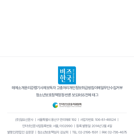
매체소개
윤리강령
기사제보
독자 고충처리
개인정보취급방침
이메일무단수집거부
청소년보호정책
정정·반론 보도
RSS
전체 태그
(주)일요신문사
｜
서울특별시 용산구 만리재로 192
｜
사업자번호: 106-81-48524
｜
인터넷신문사업등록번호: 서울, 아02990
｜
등록·발행일: 2014년 2월 4일
발행인/편집인: 김원양
｜
청소년보호책임자: 김남희
｜
TEL: 02-2198-1591
｜
FAX: 02-738-4675