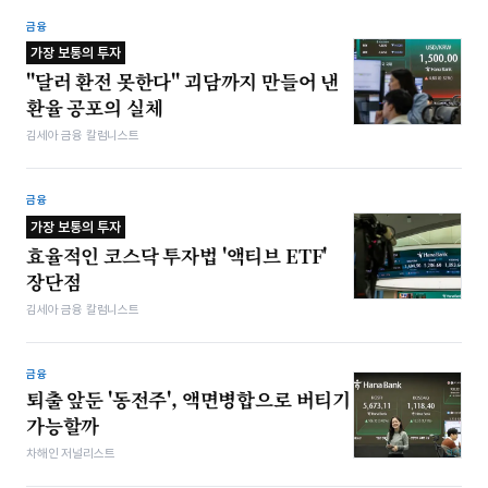
금융
가장 보통의 투자
"달러 환전 못한다" 괴담까지 만들어 낸
환율 공포의 실체
김세아 금융 칼럼니스트
금융
가장 보통의 투자
효율적인 코스닥 투자법 '액티브 ETF'
장단점
김세아 금융 칼럼니스트
금융
퇴출 앞둔 '동전주', 액면병합으로 버티기
가능할까
차해인 저널리스트