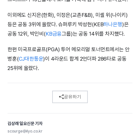
이외에도 신지은(한화), 이정은(교촌F&B), 미셸 위(나이키)
등은 공동 3위에 올랐다. 슈퍼루키 박성현(KEB
하나은행
)은
공동 12위, 박인비(
KB금융
그룹)는 공동 14위를 차지했다.
한편 미국프로골프(PGA) 투어 메모리얼 토너먼트에서는 안
병훈(
CJ대한통운
)이 4라운드 합계 2언더파 286타로 공동
25위에 올랐다.
공유하기
김상래 일요신문 기자
scourge@ilyo.co.kr