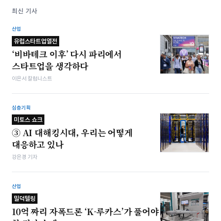
최신 기사
산업
유럽스타트업열전
‘비바테크 이후’ 다시 파리에서
스타트업을 생각하다
이은서 칼럼니스트
심층기획
미토스 쇼크
③ AI 대해킹시대, 우리는 어떻게
대응하고 있나
강은경 기자
산업
밀덕텔링
10억 짜리 자폭드론 ‘K-루카스’가 풀어야