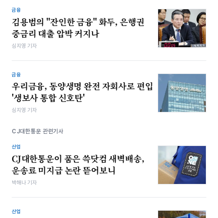
금융
김용범의 "잔인한 금융" 화두, 은행권
중금리 대출 압박 커지나
심지영 기자
금융
우리금융, 동양생명 완전 자회사로 편입
'생보사 통합 신호탄'
심지영 기자
CJ대한통운 관련기사
산업
CJ대한통운이 품은 쓱닷컴 새벽배송,
운송료 미지급 논란 뜯어보니
박해나 기자
산업