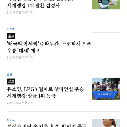
세계랭킹 1위 탈환 겹경사
김상래 일요신문 기자
라이프
골프
'태국의 박세리' 주타누간, 스코티시 오픈
우승 '대세' 예고
김상래 일요신문 기자
금융
골프
유소연, LPGA 월마트 챔피언십 우승…
세계랭킹·상금 1위 등극
김상래 일요신문 기자
라이프
부상과 비난 속 지옥 훈련, 박인비 골든