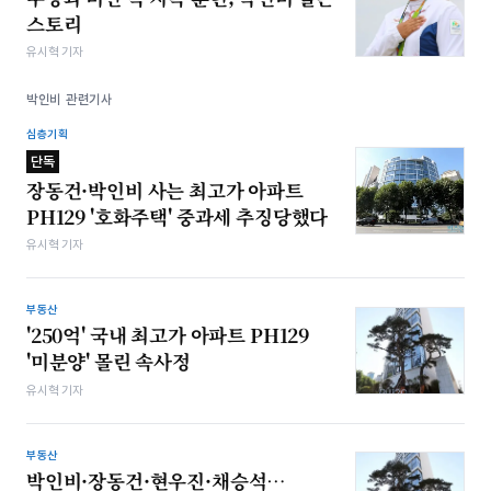
스토리
유시혁 기자
박인비 관련기사
심층기획
단독
장동건·박인비 사는 최고가 아파트
PH129 '호화주택' 중과세 추징당했다
유시혁 기자
부동산
'250억' 국내 최고가 아파트 PH129
'미분양' 몰린 속사정
유시혁 기자
부동산
박인비·장동건·현우진·채승석…