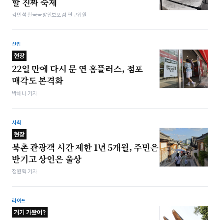
할 진짜 숙제
김민석 한국국방안보포럼 연구위원
산업
현장
22일 만에 다시 문 연 홈플러스, 점포
매각도 본격화
박해나 기자
사회
현장
북촌 관광객 시간 제한 1년 5개월, 주민은
반기고 상인은 울상
정원혁 기자
라이프
거기 가봤어?