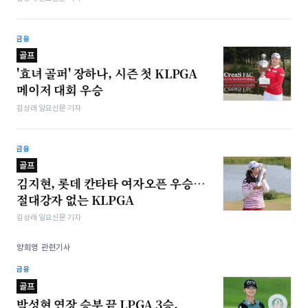
금융
골프
'효녀 골퍼' 장하나, 시즌 첫 KLPGA
메이저 대회 우승
김상래 일요신문 기자
금융
골프
김지현, 롯데 칸타타 여자오픈 우승…
절대강자 없는 KLPGA
김상래 일요신문 기자
양희영 관련기사
금융
골프
박성현 연장 승부 끝 LPGA 3승,