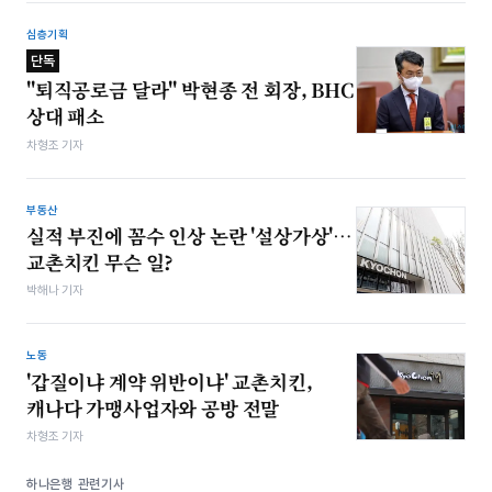
심층기획
단독
"퇴직공로금 달라" 박현종 전 회장, BHC
상대 패소
차형조 기자
부동산
실적 부진에 꼼수 인상 논란 '설상가상'…
교촌치킨 무슨 일?
박해나 기자
노동
'갑질이냐 계약 위반이냐' 교촌치킨,
캐나다 가맹사업자와 공방 전말
차형조 기자
하나은행 관련기사