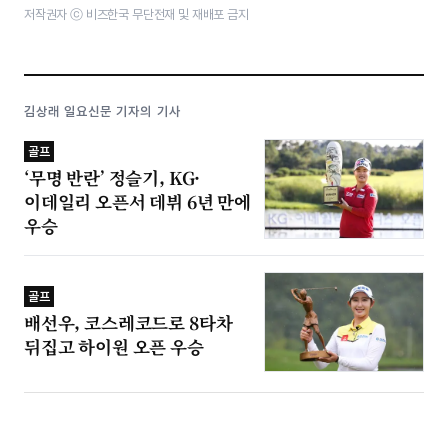
저작권자 ⓒ 비즈한국 무단전재 및 재배포 금지
김상래 일요신문 기자의 기사
골프
‘무명 반란’ 정슬기, KG·
이데일리 오픈서 데뷔 6년 만에
우승
골프
배선우, 코스레코드로 8타차
뒤집고 하이원 오픈 우승