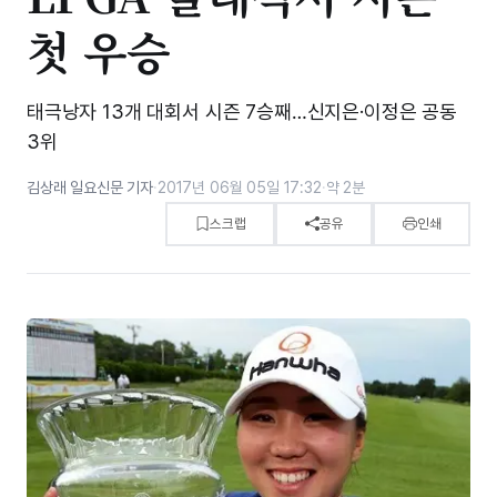
첫 우승
태극낭자 13개 대회서 시즌 7승째…신지은·이정은 공동
3위
김상래 일요신문 기자
·
2017년 06월 05일 17:32
·
약 2분
스크랩
공유
인쇄