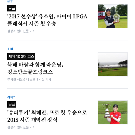
금융
골프
'2017 선수상' 유소연, 마이어 LPGA
클래식서 시즌 첫 우승
김상래 일요신문 기자
소비
세계 100대 코스
북해 바람과 함께 라운딩,
킹스반스골프링크스
류시환 서울경제 골프매거진 기자
라이프
골프
'슈퍼루키' 최혜진, 프로 첫 우승으로
2018 시즌 개막전 장식
김상래 일요신문 기자