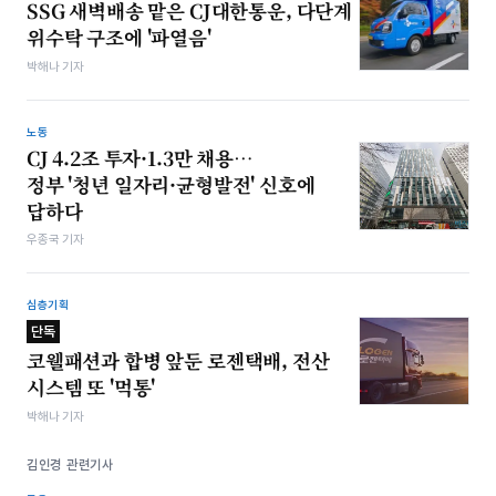
SSG 새벽배송 맡은 CJ대한통운, 다단계
위수탁 구조에 '파열음'
박해나 기자
노동
CJ 4.2조 투자·1.3만 채용…
정부 '청년 일자리·균형발전' 신호에
답하다
우종국 기자
심층기획
단독
코웰패션과 합병 앞둔 로젠택배, 전산
시스템 또 '먹통'
박해나 기자
김인경 관련기사