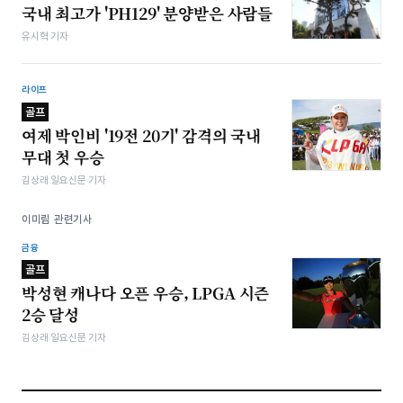
국내 최고가 'PH129' 분양받은 사람들
유시혁 기자
라이프
골프
여제 박인비 '19전 20기' 감격의 국내
무대 첫 우승
김상래 일요신문 기자
이미림 관련기사
금융
골프
박성현 캐나다 오픈 우승, LPGA 시즌
2승 달성
김상래 일요신문 기자