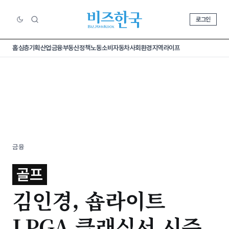
로그인
홈
심층기획
산업
금융
부동산
정책
노동
소비
자동차
사회
환경
지역
라이프
금융
골프
김인경, 숍라이트
LPGA 클래식서 시즌