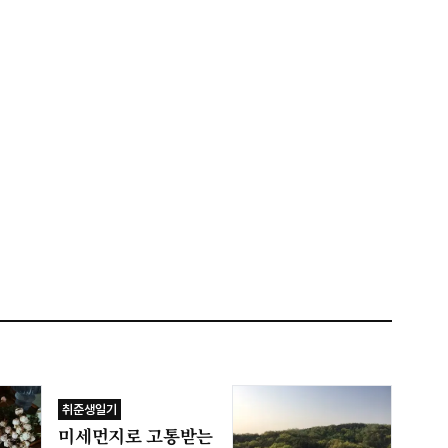
취준생일기
미세먼지로 고통받는