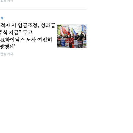
김민호 기자
노동
“적자 시 임금조정, 성과급
주식 지급” 두고
SK하이닉스 노사 여전히
‘평행선’
강은경 기자