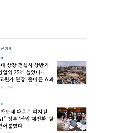
최신 기사
산업
5대 상장 건설사 상반기
영업익 25% 늘었다…
‘고원가 현장’ 줄어든 효과
차형조 기자
정책
“반도체 다음은 피지컬
AI” 정부 ‘산업 대전환’ 팔
걷어붙였다