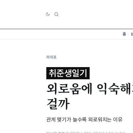
홈
라이프
취준생일기
외로움에 익숙해
걸까
관계 맺기가 늘수록 외로워지는 이유