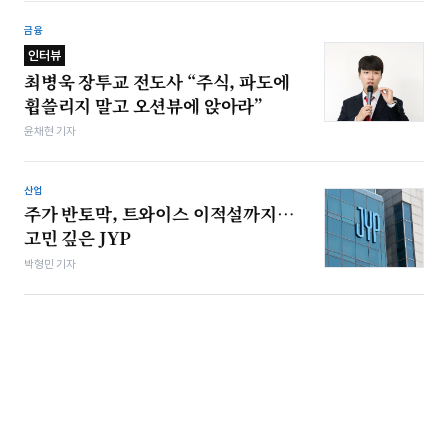
금융
인터뷰
최병욱 장투교 전도사 “주식, 파도에
휩쓸리지 말고 오션뷰에 앉아라”
윤채현 기자
산업
주가 반토막, 트와이스 이적설까지…
고민 깊은 JYP
박형민 기자