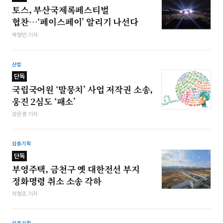
토스, 부산국제록페스티벌
협찬…‘페이스페이’ 알리기 나선다
박형민 기자
산업
단독
국립국어원 ‘말뭉치’ 사업 저작권 소송,
웅진 2심도 ‘패소’
강은경 기자
심층기획
단독
부영주택, 금천구 옛 대한전선 부지
정화명령 취소 소송 각하
차형조 기자