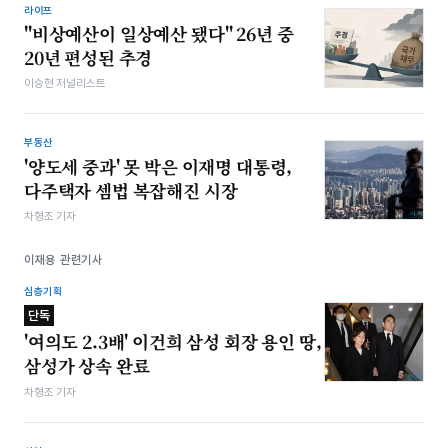
라이프
"비상예산이 일상예산 됐다" 26년 중
20년 편성된 추경
이승현 저널리스트
부동산
'양도세 중과' 못 박은 이재명 대통령,
다주택자 셈법 복잡해진 시장
차형조 기자
이재용 관련기사
심층기획
단독
'여의도 2.3배' 이건희 삼성 회장 용인 땅,
삼성가 상속 완료
차형조 기자