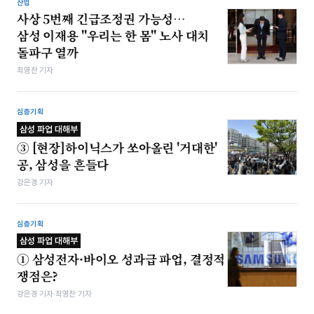
산업
사상 5번째 긴급조정권 가능성…
삼성 이재용 "우리는 한 몸" 노사 대치
돌파구 열까
최영찬 기자
심층기획
삼성 파업 대해부
③ [현장]하이닉스가 쏘아올린 '거대한'
공, 삼성을 흔들다
강은경 기자
심층기획
삼성 파업 대해부
① 삼성전자·바이오 성과급 파업, 결정적
쟁점은?
강은경 기자·최영찬 기자