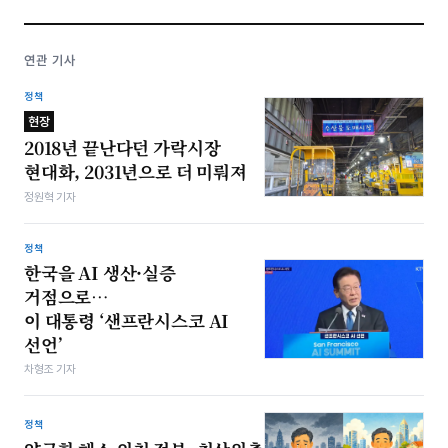
연관 기사
정책
현장
2018년 끝난다던 가락시장
현대화, 2031년으로 더 미뤄져
정원혁 기자
정책
한국을 AI 생산·실증
거점으로…
이 대통령 ‘샌프란시스코 AI
선언’
차형조 기자
정책