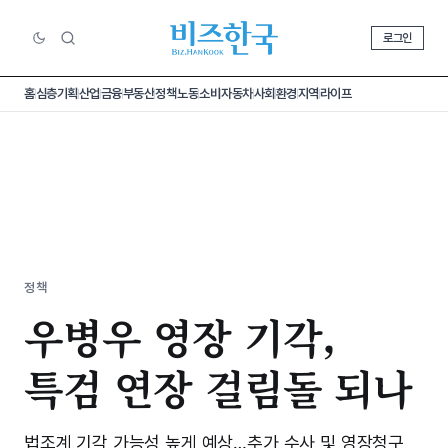
로그인
홈
심층기획
산업
금융
부동산
정책
노동
소비
자동차
사회
환경
지역
라이프
정책
우병우 영장 기각,
특검 연장 걸림돌 되나
법조계 기각 가능성 높게 예상…추가 수사 및 영장청구