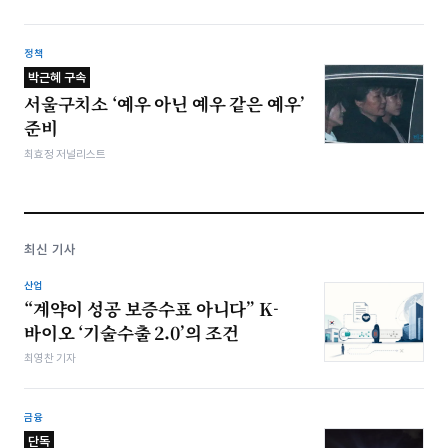
정책
박근혜 구속
서울구치소 ‘예우 아닌 예우 같은 예우’
준비
최효정 저널리스트
최신 기사
산업
“계약이 성공 보증수표 아니다” K-
바이오 ‘기술수출 2.0’의 조건
최영찬 기자
금융
단독