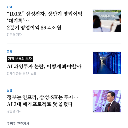
산업
“100조” 삼성전자, 상반기 영업이익
‘대기록’…
2분기 영업이익 89.4조 원
강은경 기자
금융
가장 보통의 투자
AI 과잉투자 논란, 어떻게 봐야할까
김세아 금융 칼럼니스트
산업
정부는 인프라, 삼성·SK는 투자…
AI 3대 메가프로젝트 닻 올렸다
강은경 기자
우병우 관련기사