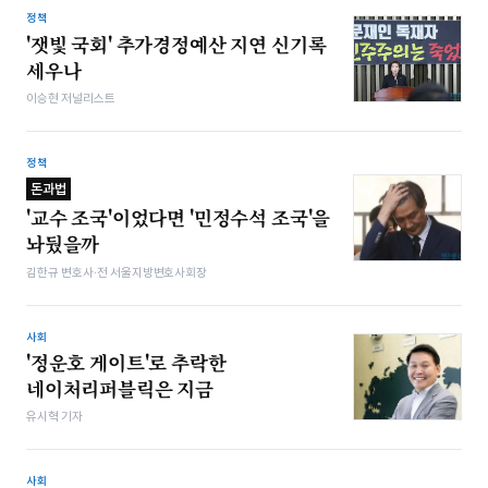
정책
'잿빛 국회' 추가경정예산 지연 신기록
세우나
이승현 저널리스트
정책
돈과법
'교수 조국'이었다면 '민정수석 조국'을
놔뒀을까
김한규 변호사·전 서울지방변호사회장
사회
'정운호 게이트'로 추락한
네이처리퍼블릭은 지금
유시혁 기자
사회