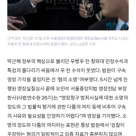
근거 있는 자신감? 21일 오후 서울중앙지방법원에서 영장실질심사를 마치고 나오는
​우병우 전 청와대 민정수석의 표정이 밝다. 사진=고성준 기자
박근혜 정부의 핵심으로 불리던 우병우 전 청와대 민정수석과
특검의 줄다리기 싸움에서 우 전 수석이 웃었다. 법원이 구속
영장 기각을 결정지은 건 ‘혐의 소명’ 여부였다. 5시간 넘게 진
행된 영장실질심사 끝에 오민석 서울중앙지법 영장전담 부장
판사(사법연수원 26기)는 “영장청구 범죄사실에 대한 소명의
정도와 그 법률적 평가에 관한 다툼의 여지 등에 비추어 구속
의 사유와 필요성을 인정하기 어렵다”며 영장을 기각했다. 소
명의 정도와 다툼의 여지라는 표현은 통상 법원에서 ‘검찰이
주장하는 혐의가 일방적이고 입증 자료가 충분하지 않으며,