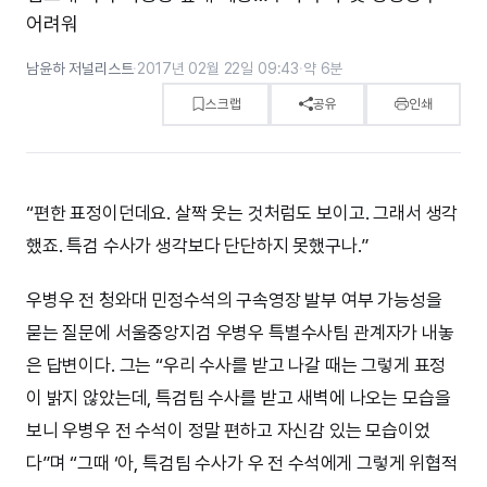
어려워
남윤하 저널리스트
·
2017년 02월 22일 09:43
·
약 6분
스크랩
공유
인쇄
“편한 표정이던데요. 살짝 웃는 것처럼도 보이고. 그래서 생각
했죠. 특검 수사가 생각보다 단단하지 못했구나.”
우병우 전 청와대 민정수석의 구속영장 발부 여부 가능성을
묻는 질문에 서울중앙지검 우병우 특별수사팀 관계자가 내놓
은 답변이다. 그는 “우리 수사를 받고 나갈 때는 그렇게 표정
이 밝지 않았는데, 특검팀 수사를 받고 새벽에 나오는 모습을
보니 우병우 전 수석이 정말 편하고 자신감 있는 모습이었
다”며 “그때 ‘아, 특검팀 수사가 우 전 수석에게 그렇게 위협적