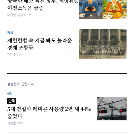
양극화 해소 외친 정부, 최상위층
이전소득은 급증
이승현 저널리스트
정책
제헌헌법 속 지금 봐도 놀라운
경제 조항들
김민호 기자
삼성전자 관련기사
산업
단독
5대 건설사 레미콘 사용량 2년 새 44%
줄었다
차형조 기자