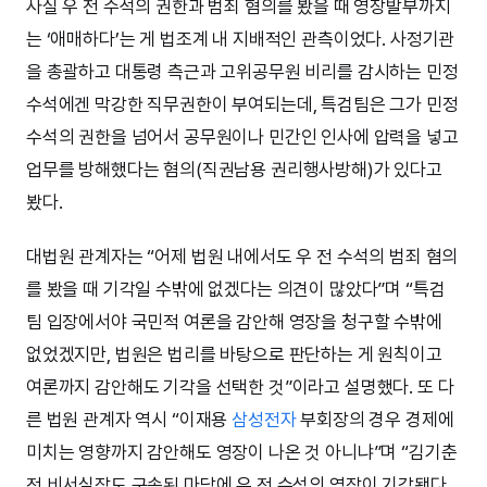
사실 우 전 수석의 권한과 범죄 혐의를 봤을 때 영장발부까지
는 ‘애매하다’는 게 법조계 내 지배적인 관측이었다. 사정기관
을 총괄하고 대통령 측근과 고위공무원 비리를 감시하는 민정
수석에겐 막강한 직무권한이 부여되는데, 특검팀은 그가 민정
수석의 권한을 넘어서 공무원이나 민간인 인사에 압력을 넣고
업무를 방해했다는 혐의(직권남용 권리행사방해)가 있다고
봤다.
대법원 관계자는 “어제 법원 내에서도 우 전 수석의 범죄 혐의
를 봤을 때 기각일 수밖에 없겠다는 의견이 많았다”며 “특검
팀 입장에서야 국민적 여론을 감안해 영장을 청구할 수밖에
없었겠지만, 법원은 법리를 바탕으로 판단하는 게 원칙이고
여론까지 감안해도 기각을 선택한 것”이라고 설명했다. 또 다
른 법원 관계자 역시 “이재용
삼성전자
부회장의 경우 경제에
미치는 영향까지 감안해도 영장이 나온 것 아니냐”며 “김기춘
전 비서실장도 구속된 마당에 우 전 수석의 영장이 기각됐다