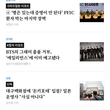
심층기획
극희귀질환 리포트
④ ‘병은 있는데 증명이 안 된다’ PFIC
환자 막는 마지막 장벽
최영찬 기자
라이프
K컬처 리포트
BTS의 그래미 출품 거부,
‘에일리언스’에 이미 예고됐다
김헌식 대중문화평론가
지역
단독
대구백화점에 ‘돈키호테’ 입점? 일본
운영사 “사실 아니다”
심지영 기자