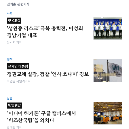
김기춘 관련기사
사회
핫 CEO
'성완종 리스크' 극복 총력전, 이성희
경남기업 대표
유시혁 기자
정책
문재인 대통령
정권교체 실감, 검찰 '인사 쓰나미' 경보
최민준 저널리스트
산업
왱알앵알
‘미디어 해커톤’ 구글 캠퍼스에서
‘비즈한국팀’을 외치다
김태현 기자