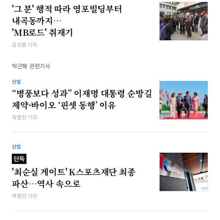
'그 분' 행적 따라 영포빌딩부터
내곡동까지…
'MB로드' 취재기
김상훈 기자
박근혜 관련기사
산업
“병풍보다 성과” 이재명 대통령 순방길
제약·바이오 ‘핀셋 동행’ 이유
최영찬 기자
산업
단독
'최순실 게이트' K스포츠재단 최종
파산…역사 속으로
박형민 기자