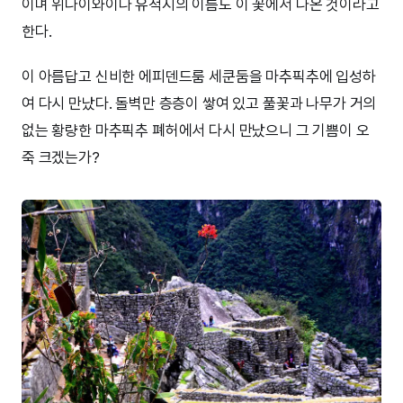
이며 위나이와이나 유적지의 이름도 이 꽃에서 나온 것이라고
한다.
이 아름답고 신비한 에피덴드룸 세쿤둠을 마추픽추에 입성하
여 다시 만났다. 돌벽만 층층이 쌓여 있고 풀꽃과 나무가 거의
없는 황량한 마추픽추 폐허에서 다시 만났으니 그 기쁨이 오
죽 크겠는가?