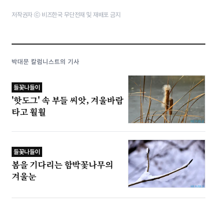
저작권자 ⓒ 비즈한국 무단전재 및 재배포 금지
박대문 칼럼니스트의 기사
들꽃나들이
'핫도그' 속 부들 씨앗, 겨울바람
타고 훨훨
들꽃나들이
봄을 기다리는 함박꽃나무의
겨울눈