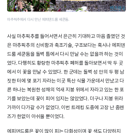
마추픽추에서 다시 만난 에피덴드룸 세쿤둠.
사실 마추픽추를 들어서면서 은근히 기대하고 마음 졸였던 것
은 마추픽추의 신비함과 축조기술, 구조보다는 혹시나 에피덴
드룸 세쿤둠을 돌벽 틈에서 다시 만날 수는 없을까 하는 것이
었다. 다행히도 황량한 마추픽추 폐허를 돌아보면서 딱 두 곳
에서 이 꽃을 만날 수 있었다. 한 군데는 돌벽 성 안의 두 평 남
짓한 터에 몇 포기 자라는 이곳 특산 식물 가운데서 만났고 다
른 하나는 복원한 성채의 억새 지붕 위에서 자라고 있는 한 포
기를 보았는데 꽃이 피어 있지는 않았었다. 더구나 지붕 위라
가까이 다가갈 수가 없었다. 이번 트레킹 도중에 고장 난 줌렌
즈가 한없이 아쉬울 뿐이었다.
에피덴드룸은 꽃이 많이 피는 다화성이며 꽃 색도 다양하지