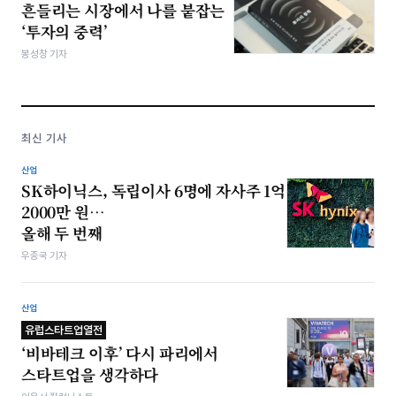
흔들리는 시장에서 나를 붙잡는
‘투자의 중력’
봉성창 기자
최신 기사
산업
SK하이닉스, 독립이사 6명에 자사주 1억
2000만 원…
올해 두 번째
우종국 기자
산업
유럽스타트업열전
‘비바테크 이후’ 다시 파리에서
스타트업을 생각하다