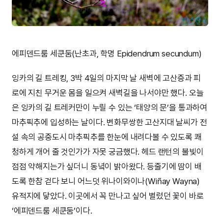
에피덴드룸 세쿤둠(난초과, 학명 Epidendrum secundum)
잉카의 길 트레킹, 3박 4일의 마지막 날 새벽에 고산증과 피
로에 지친 무거운 몸을 일으켜 새벽길을 나서야만 했다. 오늘
은 잉카의 길 트레커만이 누릴 수 있는 ‘태양의 문’을 통과하여
마추픽추에 입성하는 날이다. 변화무쌍한 고산지대 날씨가 전
설 속의 공중도시 마추픽추를 한눈에 내려다볼 수 있도록 쾌
청하게 개어 줄 것인가가 자못 궁금했다. 헤드 랜턴의 불빛이
점점 약해지는가 싶더니 동녘이 밝아왔다. 등줄기에 땀이 배
도록 한참 걷다 보니 어느덧 위나이와이나(Wiñay Wayna)
유적지에 닿았다. 이곳에서 꼭 만나고 싶어 별렀던 꽃이 바로
‘에피덴드룸 세쿤둠’이다.