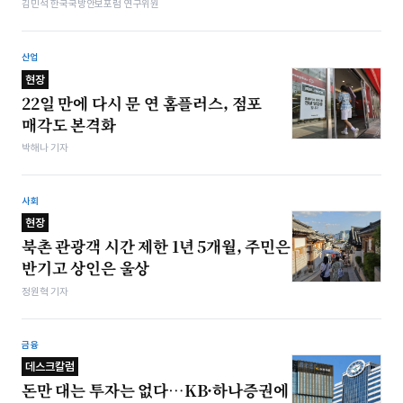
김민석 한국국방안보포럼 연구위원
산업
현장
22일 만에 다시 문 연 홈플러스, 점포
매각도 본격화
박해나 기자
사회
현장
북촌 관광객 시간 제한 1년 5개월, 주민은
반기고 상인은 울상
정원혁 기자
금융
데스크칼럼
돈만 대는 투자는 없다…KB·하나증권에