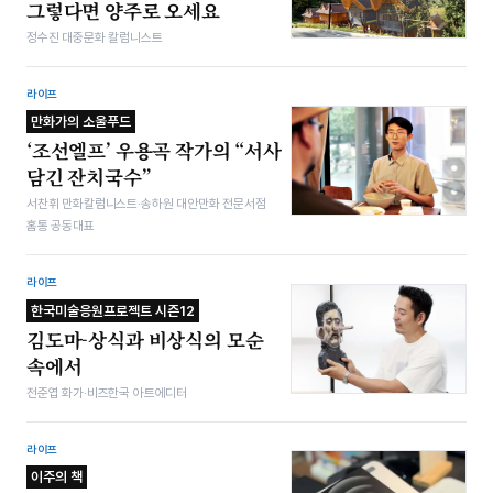
그렇다면 양주로 오세요
정수진 대중문화 칼럼니스트
라이프
만화가의 소울푸드
‘조선엘프’ 우용곡 작가의 “서사
담긴 잔치국수”
서찬휘 만화칼럼니스트·송하원 대안만화 전문서점
홈통 공동대표
라이프
한국미술응원프로젝트 시즌12
김도마-상식과 비상식의 모순
속에서
전준엽 화가·비즈한국 아트에디터
라이프
이주의 책