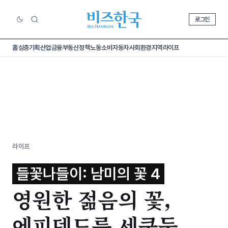
로그인
홈
심층기획
산업
금융
부동산
정책
노동
소비
자동차
사회
환경
지역
라이프
라이프
들꽃나들이: 남미의 꽃 4
영원한 젊음의 꽃,
에피덴드룸 세쿤둠