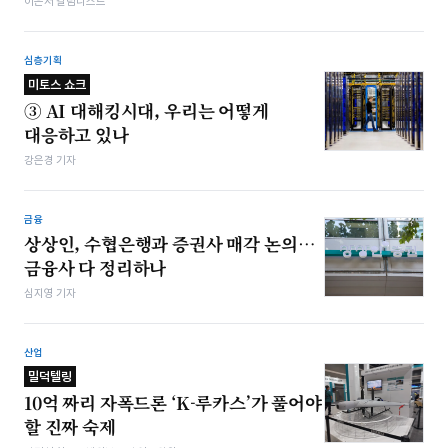
이은서 칼럼니스트
심층기획
미토스 쇼크
③ AI 대해킹시대, 우리는 어떻게
대응하고 있나
강은경 기자
금융
상상인, 수협은행과 증권사 매각 논의…
금융사 다 정리하나
심지영 기자
산업
밀덕텔링
10억 짜리 자폭드론 ‘K-루카스’가 풀어야
할 진짜 숙제