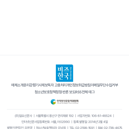
매체소개
윤리강령
기사제보
독자 고충처리
개인정보취급방침
이메일무단수집거부
청소년보호정책
정정·반론 보도
RSS
전체 태그
(주)일요신문사
｜
서울특별시 용산구 만리재로 192
｜
사업자번호: 106-81-48524
｜
인터넷신문사업등록번호: 서울, 아02990
｜
등록·발행일: 2014년 2월 4일
발행인/편집인: 김원양
｜
청소년보호책임자: 김남희
｜
TEL: 02-2198-1591
｜
FAX: 02-738-4675