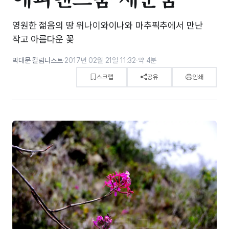
영원한 젊음의 땅 위나이와이나와 마추픽추에서 만난
작고 아름다운 꽃
박대문 칼럼니스트
·
2017년 02월 21일 11:32
·
약 4분
스크랩
공유
인쇄