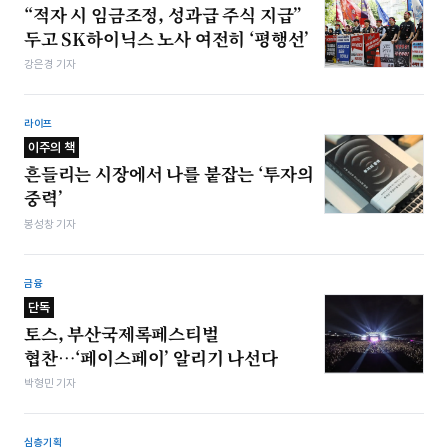
“적자 시 임금조정, 성과급 주식 지급”
두고 SK하이닉스 노사 여전히 ‘평행선’
강은경 기자
라이프
이주의 책
흔들리는 시장에서 나를 붙잡는 ‘투자의
중력’
봉성창 기자
금융
단독
토스, 부산국제록페스티벌
협찬…‘페이스페이’ 알리기 나선다
박형민 기자
심층기획