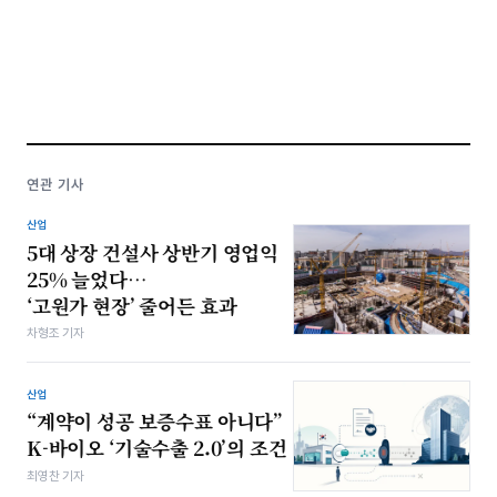
연관 기사
산업
5대 상장 건설사 상반기 영업익
25% 늘었다…
‘고원가 현장’ 줄어든 효과
차형조 기자
산업
“계약이 성공 보증수표 아니다”
K-바이오 ‘기술수출 2.0’의 조건
최영찬 기자