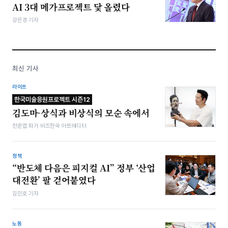
AI 3대 메가프로젝트 닻 올렸다
강은경 기자
최신 기사
라이프
한국미술응원프로젝트 시즌12
김도마-상식과 비상식의 모순 속에서
전준엽 화가·비즈한국 아트에디터
정책
“반도체 다음은 피지컬 AI” 정부 ‘산업
대전환’ 팔 걷어붙였다
김민호 기자
노동