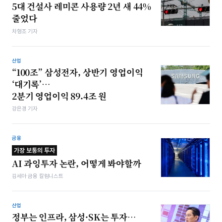
5대 건설사 레미콘 사용량 2년 새 44%
줄었다
차형조 기자
산업
“100조” 삼성전자, 상반기 영업이익
‘대기록’…
2분기 영업이익 89.4조 원
강은경 기자
금융
가장 보통의 투자
AI 과잉투자 논란, 어떻게 봐야할까
김세아 금융 칼럼니스트
산업
정부는 인프라, 삼성·SK는 투자…