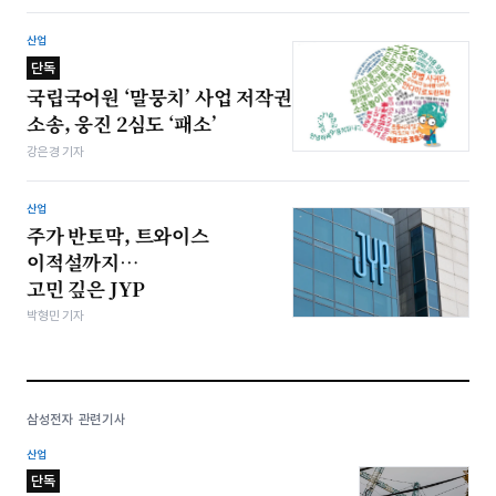
산업
단독
국립국어원 ‘말뭉치’ 사업 저작권
소송, 웅진 2심도 ‘패소’
강은경 기자
산업
주가 반토막, 트와이스
이적설까지…
고민 깊은 JYP
박형민 기자
삼성전자 관련기사
산업
단독