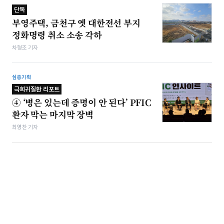
단독
부영주택, 금천구 옛 대한전선 부지
정화명령 취소 소송 각하
차형조 기자
심층기획
극희귀질환 리포트
④ ‘병은 있는데 증명이 안 된다’ PFIC
환자 막는 마지막 장벽
최영찬 기자