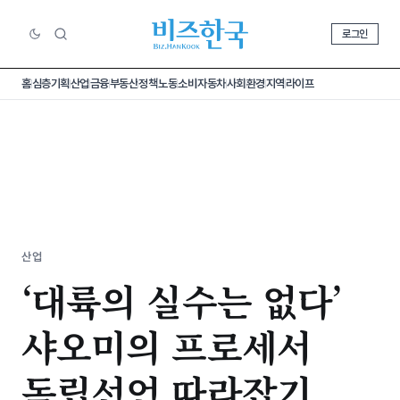
로그인
홈
심층기획
산업
금융
부동산
정책
노동
소비
자동차
사회
환경
지역
라이프
산업
‘대륙의 실수는 없다’
샤오미의 프로세서
독립선언 따라잡기