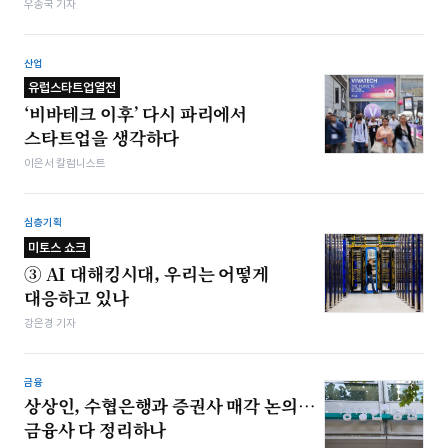
우종국 기자
산업
유럽스타트업열전
‘비바테크 이후’ 다시 파리에서
스타트업을 생각하다
이은서 칼럼니스트
심층기획
미토스 쇼크
③ AI 대해킹시대, 우리는 어떻게
대응하고 있나
강은경 기자
금융
상상인, 수협은행과 증권사 매각 논의…
금융사 다 정리하나