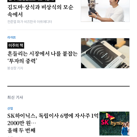
김도마-상식과 비상식의 모순
속에서
전준엽 화가·비즈한국 아트에디터
라이프
이주의 책
흔들리는 시장에서 나를 붙잡는
‘투자의 중력’
봉성창 기자
최신 기사
산업
SK하이닉스, 독립이사 6명에 자사주 1억
2000만 원…
올해 두 번째