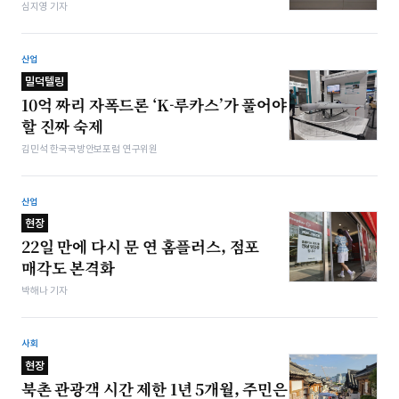
심지영 기자
산업
밀덕텔링
10억 짜리 자폭드론 ‘K-루카스’가 풀어야
할 진짜 숙제
김민석 한국국방안보포럼 연구위원
산업
현장
22일 만에 다시 문 연 홈플러스, 점포
매각도 본격화
박해나 기자
사회
현장
북촌 관광객 시간 제한 1년 5개월, 주민은