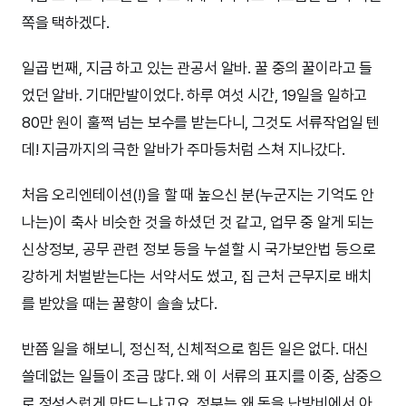
쪽을 택하겠다.
일곱 번째, 지금 하고 있는 관공서 알바. 꿀 중의 꿀이라고 들
었던 알바. 기대만발이었다. 하루 여섯 시간, 19일을 일하고
80만 원이 훌쩍 넘는 보수를 받는다니, 그것도 서류작업일 텐
데! 지금까지의 극한 알바가 주마등처럼 스쳐 지나갔다.
처음 오리엔테이션(!)을 할 때 높으신 분(누군지는 기억도 안
나는)이 축사 비슷한 것을 하셨던 것 같고, 업무 중 알게 되는
신상정보, 공무 관련 정보 등을 누설할 시 국가보안법 등으로
강하게 처벌받는다는 서약서도 썼고, 집 근처 근무지로 배치
를 받았을 때는 꿀향이 솔솔 났다.
반쯤 일을 해보니, 정신적, 신체적으로 힘든 일은 없다. 대신
쓸데없는 일들이 조금 많다. 왜 이 서류의 표지를 이중, 삼중으
로 정성스럽게 만드느냐고요. 정부는 왜 돈을 난방비에서 아