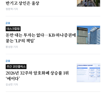
반기고 상인은 울상
정원혁 기자
금융
데스크칼럼
돈만 대는 투자는 없다…KB·하나증권에
묻는 ‘LP의 책임’
봉성창 기자
금융
주간 코인플릭스
2026년 32주차 암호화폐 상승률 1위
‘에이다’
김상연 기자