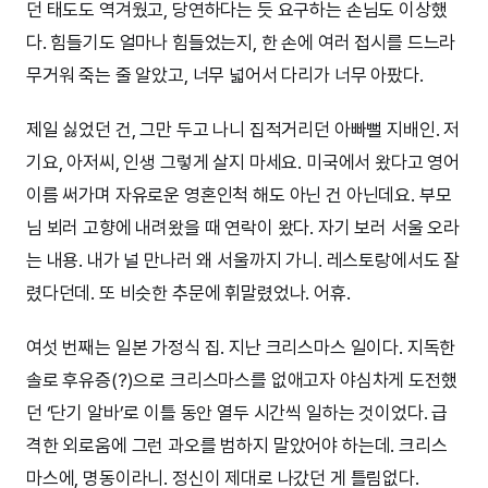
던 태도도 역겨웠고, 당연하다는 듯 요구하는 손님도 이상했
다. 힘들기도 얼마나 힘들었는지, 한 손에 여러 접시를 드느라
무거워 죽는 줄 알았고, 너무 넓어서 다리가 너무 아팠다.
제일 싫었던 건, 그만 두고 나니 집적거리던 아빠뻘 지배인. 저
기요, 아저씨, 인생 그렇게 살지 마세요. 미국에서 왔다고 영어
이름 써가며 자유로운 영혼인척 해도 아닌 건 아닌데요. 부모
님 뵈러 고향에 내려왔을 때 연락이 왔다. 자기 보러 서울 오라
는 내용. 내가 널 만나러 왜 서울까지 가니. 레스토랑에서도 잘
렸다던데. 또 비슷한 추문에 휘말렸었나. 어휴.
여섯 번째는 일본 가정식 집. 지난 크리스마스 일이다. 지독한
솔로 후유증(?)으로 크리스마스를 없애고자 야심차게 도전했
던 ‘단기 알바’로 이틀 동안 열두 시간씩 일하는 것이었다. 급
격한 외로움에 그런 과오를 범하지 말았어야 하는데. 크리스
마스에, 명동이라니. 정신이 제대로 나갔던 게 틀림없다.