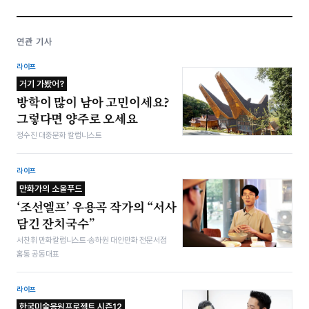
연관 기사
라이프
거기 가봤어?
방학이 많이 남아 고민이세요?
그렇다면 양주로 오세요
정수진 대중문화 칼럼니스트
라이프
만화가의 소울푸드
‘조선엘프’ 우용곡 작가의 “서사
담긴 잔치국수”
서찬휘 만화칼럼니스트·송하원 대안만화 전문서점
홈통 공동대표
라이프
한국미술응원프로젝트 시즌12