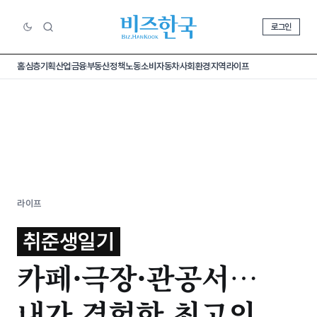
로그인
홈
심층기획
산업
금융
부동산
정책
노동
소비
자동차
사회
환경
지역
라이프
라이프
취준생일기
카페·극장·관공서…
내가 경험한 최고의