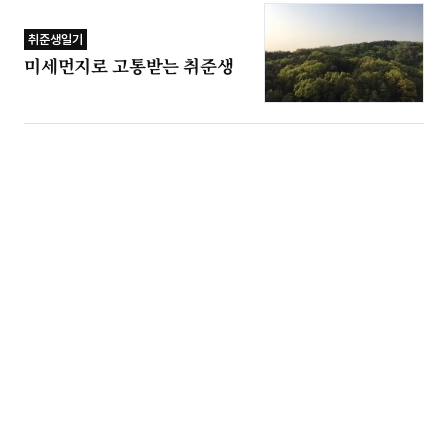
취준생일기
미세먼지로 고통받는 취준생