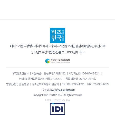
매체소개
윤리강령
기사제보
독자 고충처리
개인정보취급방침
이메일무단수집거부
청소년보호정책
정정·반론 보도
RSS
전체 태그
(주)일요신문사
｜
서울특별시 용산구 만리재로 192
｜
사업자번호: 106-81-48524
｜
인터넷신문사업등록번호: 서울, 아02990
｜
등록·발행일: 2014년 2월 4일
발행인/편집인: 김원양
｜
청소년보호책임자: 김남희
｜
TEL: 02-2198-1591
｜
FAX: 02-738-4675
｜
E-mail:
bizhk@bizhankook.com
Copyright © 2026 비즈한국. All rights reserved.
UPDATE 2026년 7월 16일