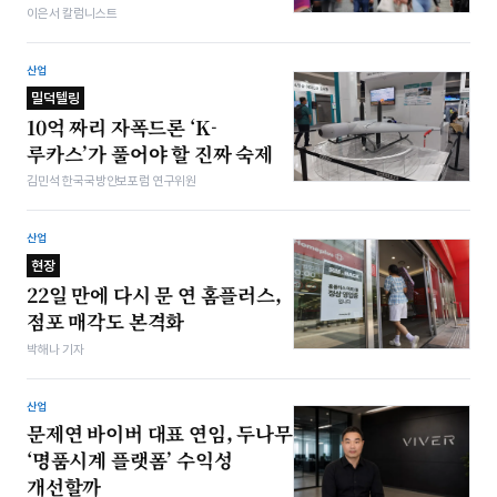
이은서 칼럼니스트
산업
밀덕텔링
10억 짜리 자폭드론 ‘K-
루카스’가 풀어야 할 진짜 숙제
김민석 한국국방안보포럼 연구위원
산업
현장
22일 만에 다시 문 연 홈플러스,
점포 매각도 본격화
박해나 기자
산업
문제연 바이버 대표 연임, 두나무
‘명품시계 플랫폼’ 수익성
개선할까