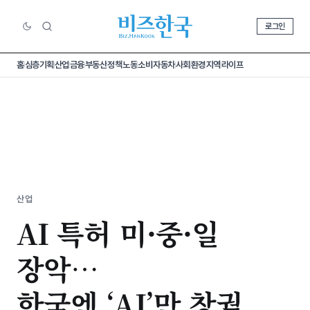
로그인
홈
심층기획
산업
금융
부동산
정책
노동
소비
자동차
사회
환경
지역
라이프
산업
AI 특허 미·중·일
장악…
한국엔 ‘AI’만 창궐