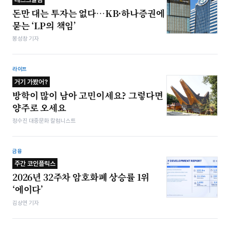
돈만 대는 투자는 없다…KB·하나증권에
묻는 ‘LP의 책임’
봉성창 기자
라이프
거기 가봤어?
방학이 많이 남아 고민이세요? 그렇다면
양주로 오세요
정수진 대중문화 칼럼니스트
금융
주간 코인플릭스
2026년 32주차 암호화폐 상승률 1위
‘에이다’
김상연 기자