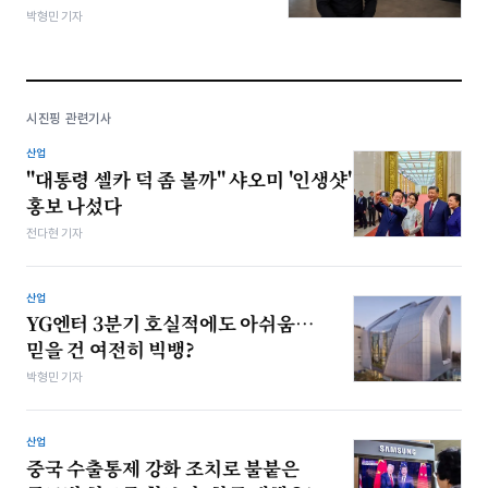
박형민 기자
시진핑 관련기사
산업
"대통령 셀카 덕 좀 볼까" 샤오미 '인생샷'
홍보 나섰다
전다현 기자
산업
YG엔터 3분기 호실적에도 아쉬움…
믿을 건 여전히 빅뱅?
박형민 기자
산업
중국 수출통제 강화 조치로 불붙은