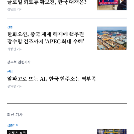
글로벌 희토류 확보전, 한국 대책은?
김민호 기자
산업
한화오션, 중국 제재 해제에 핵추진
잠수함 건조까지 'APEC 최대 수혜'
최영찬 기자
장우석 관련기사
산업
알파고로 뜨는 AI, 한국 현주소는 역부족
장익창 기자
최신 기사
심층기획
미토스 쇼크