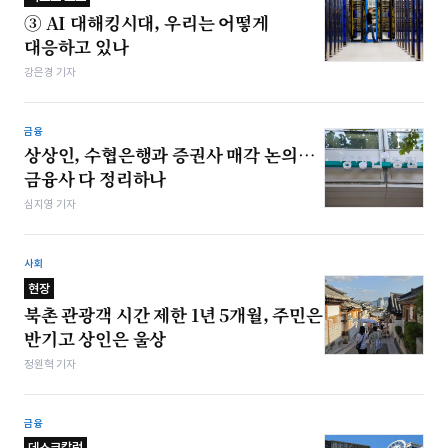
③ AI 대해킹시대, 우리는 어떻게
대응하고 있나
강은경 기자
금융
상상인, 수협은행과 증권사 매각 논의…
금융사 다 정리하나
심지영 기자
사회
현장
북촌 관광객 시간 제한 1년 5개월, 주민은
반기고 상인은 울상
정원혁 기자
금융
데스크칼럼