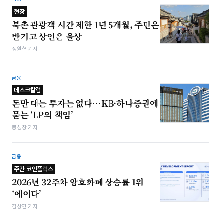
현장
북촌 관광객 시간 제한 1년 5개월, 주민은
반기고 상인은 울상
정원혁 기자
금융
데스크칼럼
돈만 대는 투자는 없다…KB·하나증권에
묻는 ‘LP의 책임’
봉성창 기자
금융
주간 코인플릭스
2026년 32주차 암호화폐 상승률 1위
‘에이다’
김상연 기자