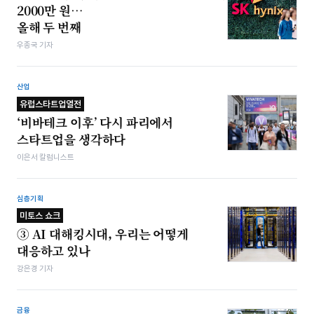
2000만 원…
올해 두 번째
우종국 기자
산업
유럽스타트업열전
‘비바테크 이후’ 다시 파리에서
스타트업을 생각하다
이은서 칼럼니스트
심층기획
미토스 쇼크
③ AI 대해킹시대, 우리는 어떻게
대응하고 있나
강은경 기자
금융