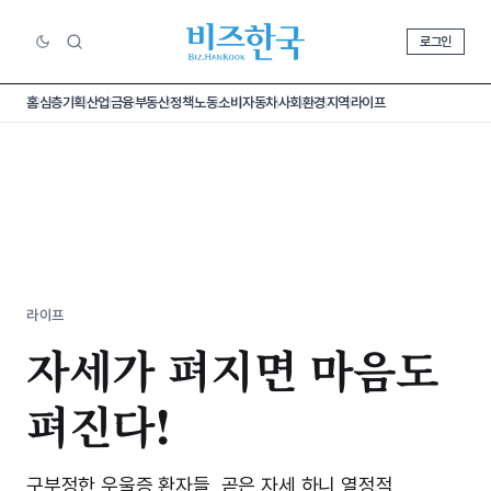
로그인
홈
심층기획
산업
금융
부동산
정책
노동
소비
자동차
사회
환경
지역
라이프
라이프
자세가 펴지면 마음도
펴진다!
구부정한 우울증 환자들, 곧은 자세 하니 열정적