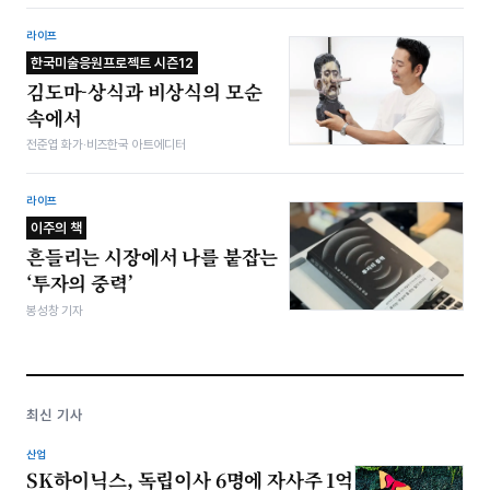
라이프
한국미술응원프로젝트 시즌12
김도마-상식과 비상식의 모순
속에서
전준엽 화가·비즈한국 아트에디터
라이프
이주의 책
흔들리는 시장에서 나를 붙잡는
‘투자의 중력’
봉성창 기자
최신 기사
산업
SK하이닉스, 독립이사 6명에 자사주 1억