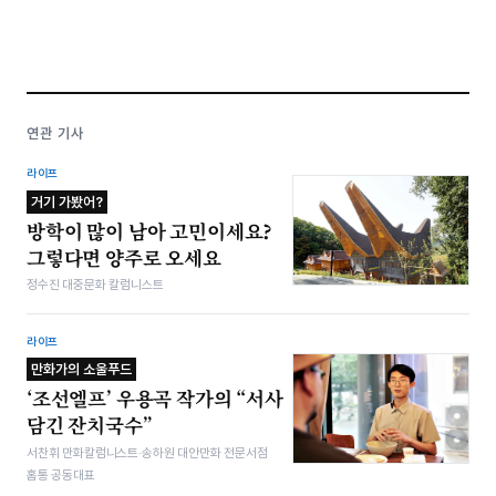
연관 기사
라이프
거기 가봤어?
방학이 많이 남아 고민이세요?
그렇다면 양주로 오세요
정수진 대중문화 칼럼니스트
라이프
만화가의 소울푸드
‘조선엘프’ 우용곡 작가의 “서사
담긴 잔치국수”
서찬휘 만화칼럼니스트·송하원 대안만화 전문서점
홈통 공동대표