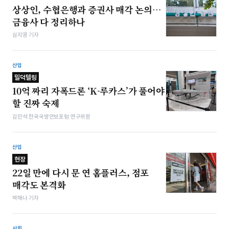
상상인, 수협은행과 증권사 매각 논의…
금융사 다 정리하나
심지영 기자
산업
밀덕텔링
10억 짜리 자폭드론 ‘K-루카스’가 풀어야
할 진짜 숙제
김민석 한국국방안보포럼 연구위원
산업
현장
22일 만에 다시 문 연 홈플러스, 점포
매각도 본격화
박해나 기자
사회