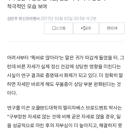
적극적인 모습 보여
김민주 외신프리랜서
·
2017년 02월 02일 20:58
·
약 2분
스크랩
공유
인쇄
어려서부터 ‘똑바로 앉아라’는 말은 귀가 따갑게 들었을 터. 그
런데 바른 자세가 실제 정신 건강에 상당한 영향을 미친다는
사실이 연구 결과로 증명돼서 화제가 되고 있다. 더 정확히 말
하면 자세만 바르게 해도 우울증이 상당 부분 완화된다는 것
이다.
연구를 이끈 오클랜드대학의 엘리자베스 브로드벤트 박사는
“구부정한 자세로 앉는 것에 비해 곧은 자세로 앉을 경우, 일
을 성공적으로 마친 후의 자부심이 더 높아지고, 해결하지 못