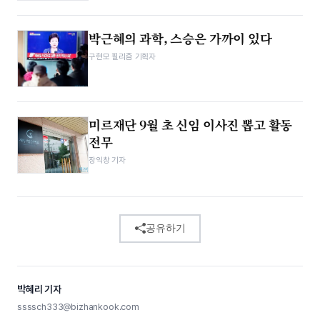
박근혜의 과학, 스승은 가까이 있다
구현모 필리즘 기획자
미르재단 9월 초 신임 이사진 뽑고 활동
전무
장익창 기자
공유하기
박혜리 기자
ssssch333@bizhankook.com