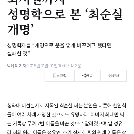
성명학으로 본 ‘최순실
개명’
성명학자들 “개명으로 운을 좋게 바꾸려고 했다면
실패한 것”
박혜리 기자
·
2016년 11월 01일 19:07
·
약 3분
스크랩
공유
인쇄
청와대 비선실세로 지목된 최순실 씨는 본인을 비롯해 친인척
들이 여러 차례 개명한 것으로도 유명하다. 아버지 최태민 씨
는 기록상 무려 7번 이름을 바꾼 것으로 알려졌으며 딸 정유
라 씨의 원래 이름은 정유연, 조카 장시호 씨의 원래 이름은 장