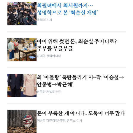
최필녀에서 최서원까지…
성명학으로 본 ‘최순실 개명’
박혜리 기자
아이 위해 썼던 돈, 최순실 주머니로?
주부들 부글부글
김미영 창업에디터
최 ‘아몰랑’ 폭탄돌리기 시~작 ‘이승철→
안종범→박근혜’
남윤하 저널리스트
돈이 부족한 게 아니다. 도둑이 너무 많다
이동학 다준다청년정치연구소 이사​