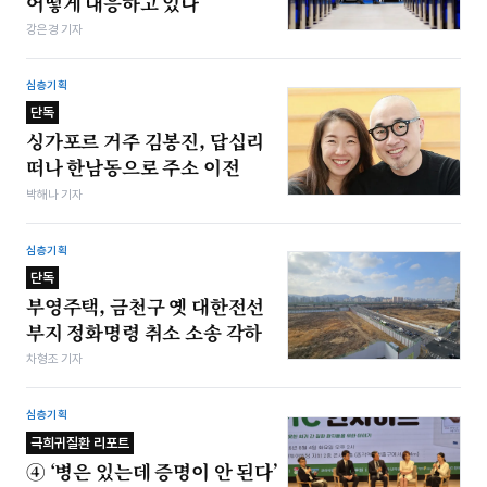
어떻게 대응하고 있나
강은경 기자
심층기획
단독
싱가포르 거주 김봉진, 답십리
떠나 한남동으로 주소 이전
박해나 기자
심층기획
단독
부영주택, 금천구 옛 대한전선
부지 정화명령 취소 소송 각하
차형조 기자
심층기획
극희귀질환 리포트
④ ‘병은 있는데 증명이 안 된다’