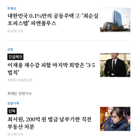
부동산
대한민국 0.1%만의 공동주택 ② '최순실
오피스텔' 피엔폴루스
유시혁 기자
산업
긴급체크
이재용 재수감 피할 마지막 희망은 '3·5
법칙'
차해인 저널리스트
최태민 관련기사
심층기획
단독
최서원, 200억 원 벌금 납부기한 직전
부동산 처분
유시혁 기자