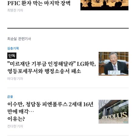
PFIC 환자 막는 마지막 장벽
최영찬 기자
최순실 관련기사
심층기획
단독
"미르재단 기부금 인정해달라" LG화학,
영등포세무서와 행정소송서 패소
여다정 기자
금융
이수만, 청담동 피엔폴루스 2세대 16년
만에 매각…
이유는?
전다현 기자