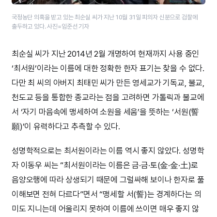
국정농단 의혹을 받고 있는 최순실 씨가 지난 10월 31일 피의자 신분으로 검찰에
출두하고 있다. 사진=임준선 기자
최순실 씨가 지난 2014년 2월 개명하여 현재까지 사용 중인
‘최서원’이라는 이름에 대한 정확한 한자 표기는 찾을 수 없다.
다만 최 씨의 아버지 최태민 씨가 만든 영세교가 기독교, 불교,
천도교 등을 통합한 종교라는 점을 고려하면 가톨릭과 불교에
서 ‘자기 마음속에 맹세하여 소원을 세움’을 뜻하는 ‘서원(誓
願)’이 유력하다고 추측할 수 있다.
성명학적으로는 최서원이라는 이름 역시 좋지 않았다. 성명학
자 이동우 씨는 “최서원이라는 이름은 금·금·토(金·金·土)로
음양오행에 따라 상생되기 때문에 그럴싸해 보이나 한자로 풀
이해보면 전혀 다르다”면서 “맹세할 서(誓)는 경계하다는 의
미도 지니는데 어울리지 못하여 이름에 쓰이면 매우 좋지 않