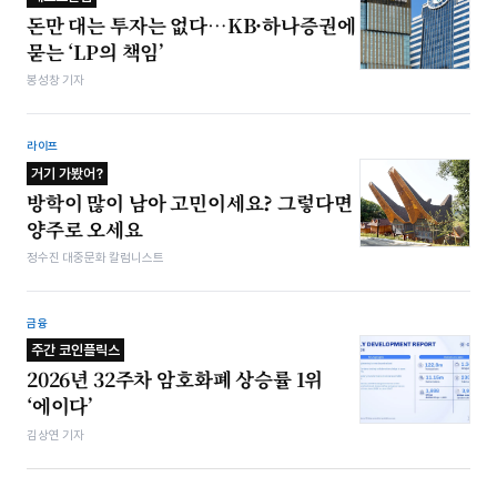
돈만 대는 투자는 없다…KB·하나증권에
묻는 ‘LP의 책임’
봉성창 기자
라이프
거기 가봤어?
방학이 많이 남아 고민이세요? 그렇다면
양주로 오세요
정수진 대중문화 칼럼니스트
금융
주간 코인플릭스
2026년 32주차 암호화폐 상승률 1위
‘에이다’
김상연 기자