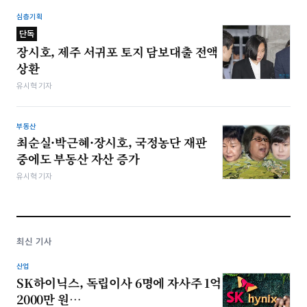
심층기획
단독
장시호, 제주 서귀포 토지 담보대출 전액
상환
유시혁 기자
부동산
최순실·박근혜·장시호, 국정농단 재판
중에도 부동산 자산 증가
유시혁 기자
최신 기사
산업
SK하이닉스, 독립이사 6명에 자사주 1억
2000만 원…