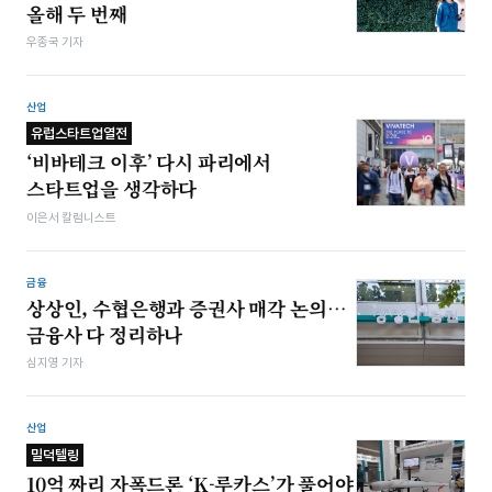
올해 두 번째
우종국 기자
산업
유럽스타트업열전
‘비바테크 이후’ 다시 파리에서
스타트업을 생각하다
이은서 칼럼니스트
금융
상상인, 수협은행과 증권사 매각 논의…
금융사 다 정리하나
심지영 기자
산업
밀덕텔링
10억 짜리 자폭드론 ‘K-루카스’가 풀어야