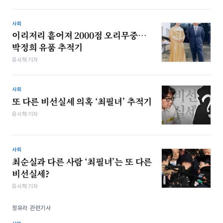
사회
이리저리 흩어져 2000점 오리무중…
박정희 유품 추적기
유시혁 기자
사회
또 다른 비선실세 의혹 ‘최필녀’ 추적기
유시혁 기자
사회
최순실과 다른 사람 ‘최필녀’는 또 다른
비선실세?
유시혁 기자
정유라 관련기사