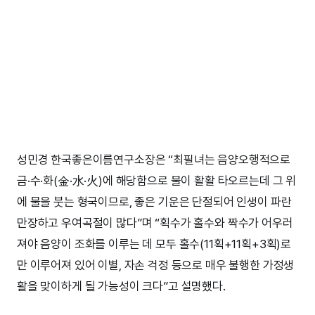
성민경 한국좋은이름연구소장은 “최필녀는 음양오행적으로
금·수·화(金·水·火)에 해당함으로 불이 활활 타오르는데 그 위
에 물을 붓는 형국이므로, 좋은 기운은 단절되어 인생이 파란
만장하고 우여곡절이 많다”며 “획수가 홀수와 짝수가 어우러
져야 음양이 조화를 이루는 데 모두 홀수(11획+11획+3획)로
만 이루어져 있어 이별, 자손 걱정 등으로 매우 불행한 가정생
활을 맞이하게 될 가능성이 크다”고 설명했다.