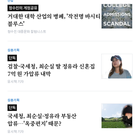
산업
정수진의 계정공유
거대한 대학 산업의 병폐, '작전명 바시티
블루스'
정수진 대중문화 칼럼니스트
심층기획
단독
검찰·국세청, 최순실 딸 정유라 신혼집
7억 원 가압류 내막
유시혁 기자
심층기획
단독
국세청, 최순실·정유라 부동산
압류…'옥중편지' 때문?
유시혁 기자