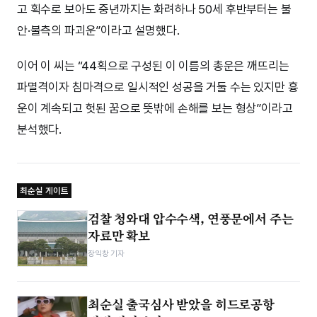
고 획수로 보아도 중년까지는 화려하나 50세 후반부터는 불
안·불측의 파괴운”이라고 설명했다.
이어 이 씨는 “44획으로 구성된 이 이름의 총운은 깨뜨리는
파멸격이자 침마격으로 일시적인 성공을 거둘 수는 있지만 흉
운이 계속되고 헛된 꿈으로 뜻밖에 손해를 보는 형상”이라고
분석했다.
최순실 게이트
검찰 청와대 압수수색, 연풍문에서 주는
자료만 확보
장익창 기자
최순실 출국심사 받았을 히드로공항