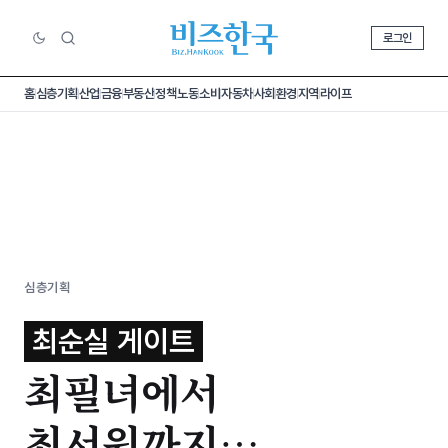
로그인
홈
심층기획
산업
금융
부동산
정책
노동
소비
자동차
사회
환경
지역
라이프
심층기획
최순실 게이트
최필녀에서
최서원까지…