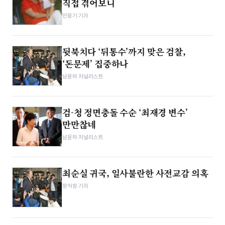
직접 겪어보니
민웅기 기자
뒷북치다 ‘뒤통수’까지 맞은 검찰,
‘돈문제’ 집중하나
남윤하 저널리스트
검-청 정면충돌 수순 ‘최재경 변수’
만만찮네
남윤하 저널리스트
최순실 귀국, 일사불란한 사전교감 의혹
장익창 기자