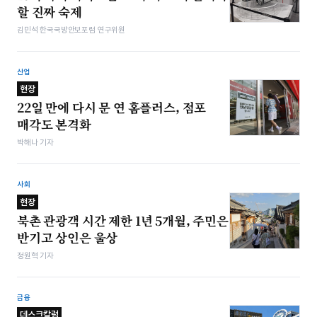
할 진짜 숙제
김민석 한국국방안보포럼 연구위원
산업
현장
22일 만에 다시 문 연 홈플러스, 점포
매각도 본격화
박해나 기자
사회
현장
북촌 관광객 시간 제한 1년 5개월, 주민은
반기고 상인은 울상
정원혁 기자
금융
데스크칼럼