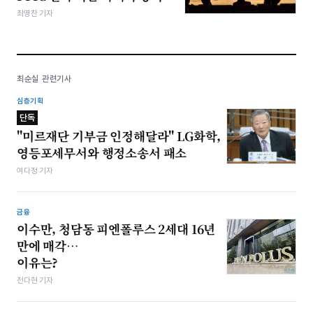
최영찬 기자
최순실 관련기사
심층기획
단독
"미르재단 기부금 인정해달라" LG화학,
영등포세무서와 행정소송서 패소
여다정 기자
금융
이수만, 청담동 피엔폴루스 2세대 16년
만에 매각…
이유는?
전다현 기자