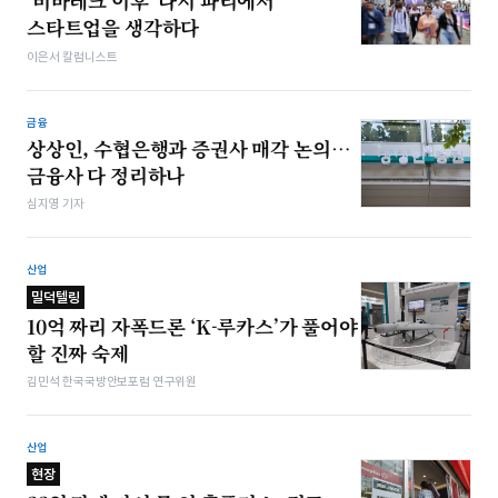
‘비바테크 이후’ 다시 파리에서
스타트업을 생각하다
이은서 칼럼니스트
금융
상상인, 수협은행과 증권사 매각 논의…
금융사 다 정리하나
심지영 기자
산업
밀덕텔링
10억 짜리 자폭드론 ‘K-루카스’가 풀어야
할 진짜 숙제
김민석 한국국방안보포럼 연구위원
산업
현장