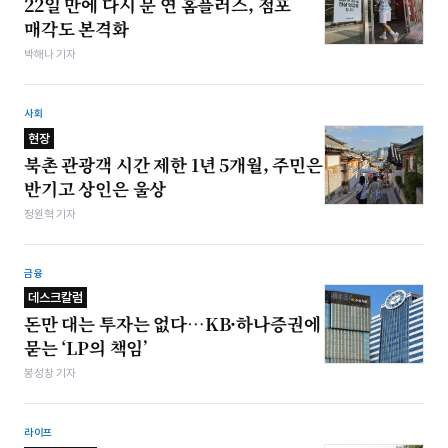
22일 만에 다시 문 연 홈플러스, 점포
매각도 본격화
박해나 기자
사회
현장
북촌 관광객 시간 제한 1년 5개월, 주민은
반기고 상인은 울상
정원혁 기자
금융
데스크칼럼
돈만 대는 투자는 없다…KB·하나증권에
묻는 ‘LP의 책임’
봉성창 기자
라이프