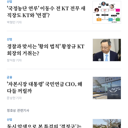
산업
'국정농단 연루' 이동수 전 KT 전무 새
직장도 KT와 '연결'?
박형민 기자
산업
경찰과 맞서는 '황의 법칙' 황창규 KT
회장의 거취는?
장익창 기자
금융
'자본시장 대통령' 국민연금 CIO, 왜
다들 꺼릴까
문상현 기자
정호성 관련기사
산업
동시 압색으로 본 특검의 ‘결정구’는