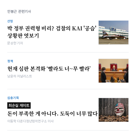
안봉근 관련기사
산업
박 정부 권력형 비리? 검찰의 KAI '공습'
상황판 엿보기
문상현 기자
정책
헌재 심판 본격화 ‘빨라도 너~무 빨라’
남윤하 저널리스트
심층기획
최순실 게이트
돈이 부족한 게 아니다. 도둑이 너무 많다
이동학 다준다청년정치연구소 이사​