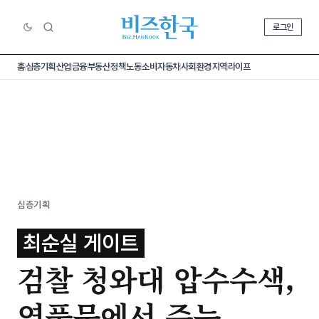
로그인
홈
심층기획
산업
금융
부동산
정책
노동
소비
자동차
사회
환경
지역
라이프
심층기획
최순실 게이트
검찰 청와대 압수수색,
연풍문에서 주는