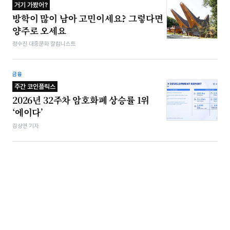
거기 가봤어?
방학이 많이 남아 고민이세요? 그렇다면
양주로 오세요
정수진 대중문화 칼럼니스트
금융
주간 코인플릭스
2026년 32주차 암호화폐 상승률 1위
‘에이다’
김상연 기자