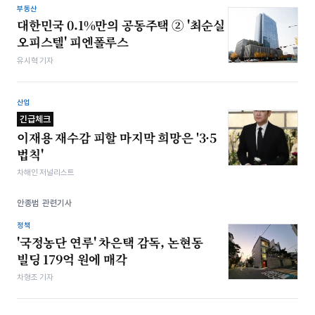
부동산
대한민국 0.1%만의 공동주택 ② '최순실
오피스텔' 피엔폴루스
유시혁 기자
산업
긴급체크
이재용 재수감 피할 마지막 희망은 '3·5
법칙'
차해인 저널리스트
안종범 관련기사
정책
'국정농단 연루' 차은택 감독, 논현동
빌딩 179억 원에 매각
차형조 기자