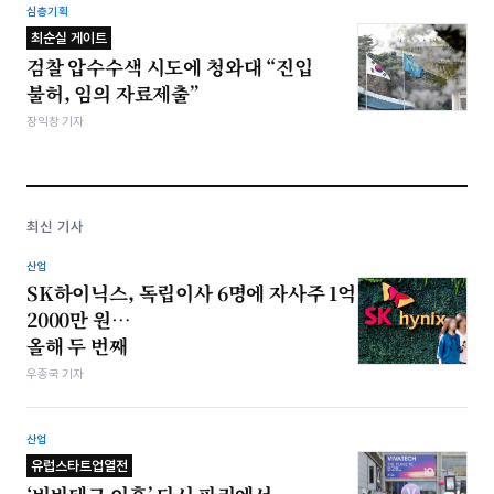
심층기획
최순실 게이트
검찰 압수수색 시도에 청와대 “진입
불허, 임의 자료제출”
장익창 기자
최신 기사
산업
SK하이닉스, 독립이사 6명에 자사주 1억
2000만 원…
올해 두 번째
우종국 기자
산업
유럽스타트업열전