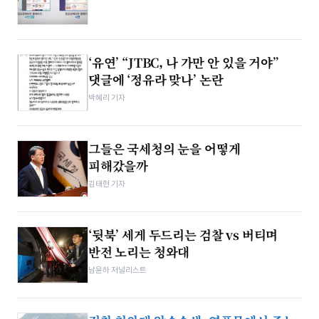
‘유연’ “JTBC, 나 가만 안 있을 거야”
댓글에 ‘정유라 맞나’ 논란
박혜리 기자
그들은 국세청의 눈을 어떻게
피해갔을까
김태현 기자
‘뒷북’ 세게 두드리는 검찰 vs 버티며
반전 노리는 청와대
남윤하 저널리스트