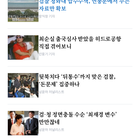
검찰 청와대 압수수색, 연풍문에서 주는
자료만 확보
장익창 기자
최순실 출국심사 받았을 히드로공항
직접 겪어보니
민웅기 기자
뒷북치다 ‘뒤통수’까지 맞은 검찰,
‘돈문제’ 집중하나
남윤하 저널리스트
검-청 정면충돌 수순 ‘최재경 변수’
만만찮네
남윤하 저널리스트