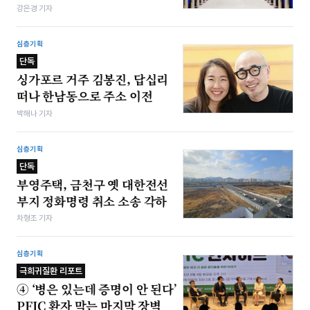
강은경 기자
심층기획
단독
싱가포르 거주 김봉진, 답십리
떠나 한남동으로 주소 이전
박해나 기자
심층기획
단독
부영주택, 금천구 옛 대한전선
부지 정화명령 취소 소송 각하
차형조 기자
심층기획
극희귀질환 리포트
④ ‘병은 있는데 증명이 안 된다’
PFIC 환자 막는 마지막 장벽