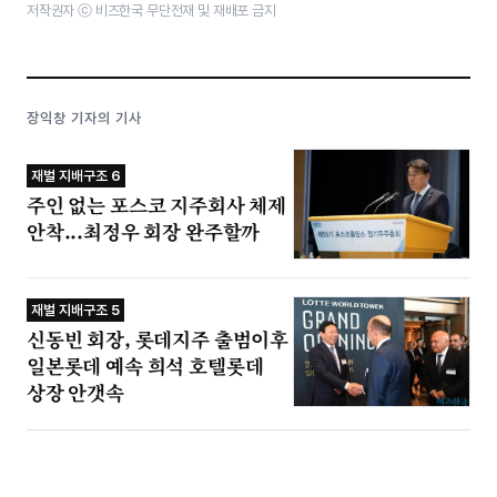
저작권자 ⓒ 비즈한국 무단전재 및 재배포 금지
장익창 기자의 기사
재벌 지배구조 6
주인 없는 포스코 지주회사 체제
안착...최정우 회장 완주할까
재벌 지배구조 5
신동빈 회장, 롯데지주 출범이후
일본롯데 예속 희석 호텔롯데
상장 안갯속