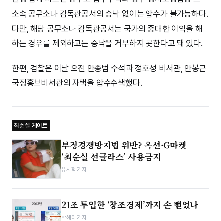
소속 공무소나 감독관공서의 승낙 없이는 압수가 불가능하다.
다만, 해당 공무소나 감독관공서는 국가의 중대한 이익을 해
하는 경우를 제외하고는 승낙을 거부하지 못한다고 돼 있다.
한편, 검찰은 이날 오전 안종범 수석과 정호성 비서관, 안봉근
국정홍보비서관의 자택을 압수수색했다.
최순실 게이트
부정경쟁방지법 위반? 옥션·G마켓
‘최순실 선글라스’ 사용금지
유시혁 기자
21조 투입한 ‘창조경제’까지 손 뻗었나
박혜리 기자