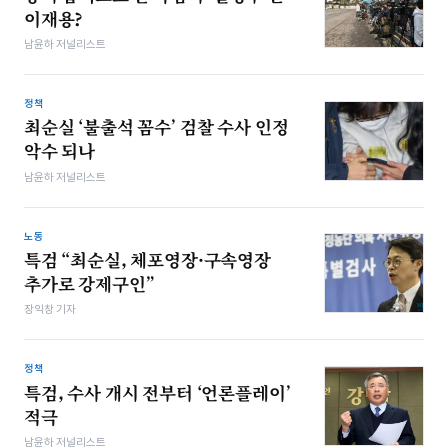
이재용?
남윤하 저널리스트
정책
최순실 ‘불출석 꼼수’ 검찰 수사 인정
악수 되나
남윤하 저널리스트
노동
특검 “최순실, 체포영장·구속영장
추가로 강제구인”
장익창 기자
정책
특검, 수사 개시 전부터 ‘언론플레이’
적극
남윤하 저널리스트