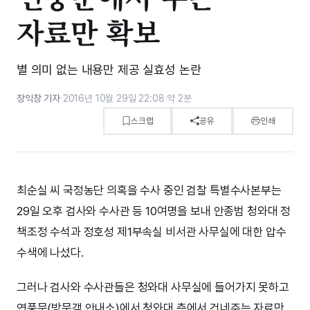
자료만 확보
별 의미 없는 내용만 제공 실효성 논란
장익창 기자
·
2016년 10월 29일 22:08
·
약 2분
스크랩
공유
인쇄
최순실 씨 국정농단 의혹을 수사 중인 검찰 특별수사본부는
29일 오후 검사와 수사관 등 10여명을 보내 안종범 청와대 정
책조정 수석과 정호성 제1부속실 비서관 사무실에 대한 압수
수색에 나섰다.
그러나 검사와 수사관들은 청와대 사무실에 들어가지 못하고
연풍문(방문객 안내소)에서 청와대 측에서 건네주는 자료만