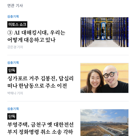
연관 기사
심층기획
미토스 쇼크
③ AI 대해킹시대, 우리는
어떻게 대응하고 있나
강은경 기자
심층기획
단독
싱가포르 거주 김봉진, 답십리
떠나 한남동으로 주소 이전
박해나 기자
심층기획
단독
부영주택, 금천구 옛 대한전선
부지 정화명령 취소 소송 각하