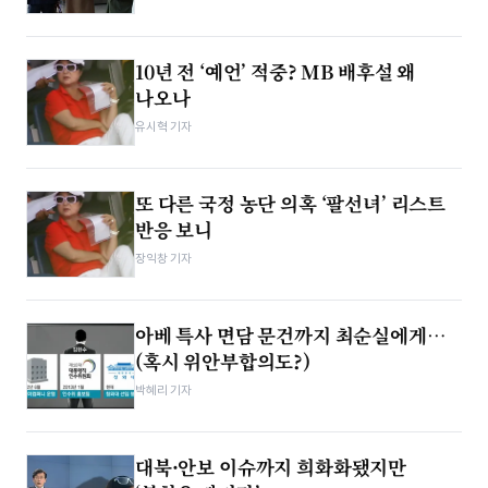
10년 전 ‘예언’ 적중? MB 배후설 왜
나오나
유시혁 기자
또 다른 국정 농단 의혹 ‘팔선녀’ 리스트
반응 보니
장익창 기자
아베 특사 면담 문건까지 최순실에게…
(혹시 위안부합의도?)
박혜리 기자
대북·안보 이슈까지 희화화됐지만