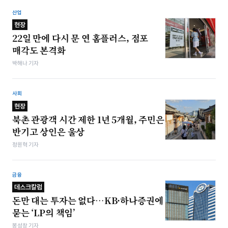
산업
현장
22일 만에 다시 문 연 홈플러스, 점포
매각도 본격화
박해나 기자
사회
현장
북촌 관광객 시간 제한 1년 5개월, 주민은
반기고 상인은 울상
정원혁 기자
금융
데스크칼럼
돈만 대는 투자는 없다…KB·하나증권에
묻는 ‘LP의 책임’
봉성창 기자