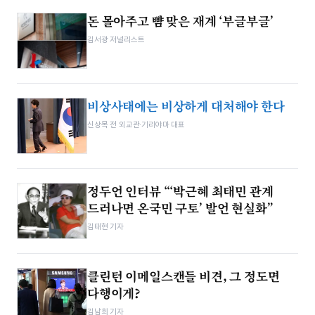
돈 몰아주고 뺨 맞은 재계 ‘부글부글’
김서광 저널리스트
비상사태에는 비상하게 대처해야 한다
신상목 전 외교관·기리야마 대표
정두언 인터뷰 “‘박근혜 최태민 관계
드러나면 온국민 구토’ 발언 현실화”
김태현 기자
클린턴 이메일스캔들 비견, 그 정도면
다행이게?
김남희 기자