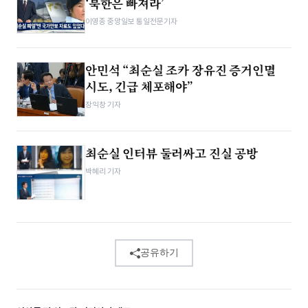
‘북한은 빠져라’
이영종 중앙일보 통일전문기자
안민석 “최순실 조카 장유진 증거인멸
시도, 긴급 체포해야”
장익창 기자
최순실 인터뷰 둘러싸고 진실 공방
박혜리 기자
공유하기