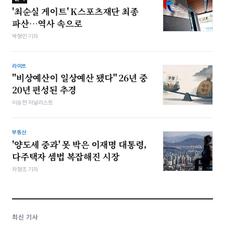
'최순실 게이트' K스포츠재단 최종
파산…역사 속으로
박형민 기자
라이프
"비상예산이 일상예산 됐다" 26년 중
20년 편성된 추경
이승현 저널리스트
부동산
'양도세 중과' 못 박은 이재명 대통령,
다주택자 셈법 복잡해진 시장
차형조 기자
최신 기사