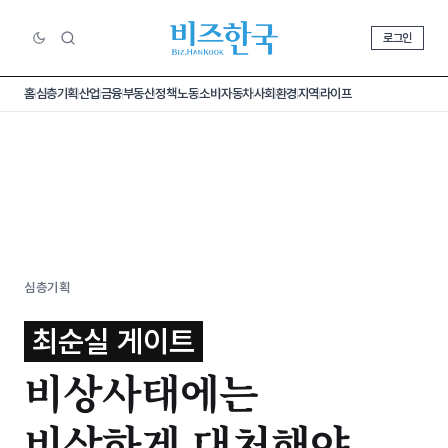
로그인
홈
심층기획
산업
금융
부동산
정책
노동
소비
자동차
사회
환경
지역
라이프
심층기획
최순실 게이트
비상사태에는
비상하게 대처해야