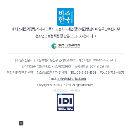
매체소개
윤리강령
기사제보
독자 고충처리
개인정보취급방침
이메일무단수집거부
청소년보호정책
정정·반론 보도
RSS
전체 태그
(주)일요신문사
｜
서울특별시 용산구 만리재로 192
｜
사업자번호: 106-81-48524
｜
인터넷신문사업등록번호: 서울, 아02990
｜
등록·발행일: 2014년 2월 4일
발행인/편집인: 김원양
｜
청소년보호책임자: 김남희
｜
TEL: 02-2198-1591
｜
FAX: 02-738-4675
｜
E-mail:
bizhk@bizhankook.com
Copyright © 2026 비즈한국. All rights reserved.
UPDATE 2026년 7월 16일