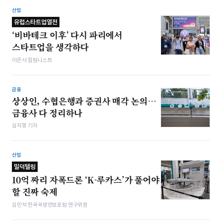
산업
유럽스타트업열전
‘비바테크 이후’ 다시 파리에서
스타트업을 생각하다
이은서 칼럼니스트
금융
상상인, 수협은행과 증권사 매각 논의…
금융사 다 정리하나
심지영 기자
산업
밀덕텔링
10억 짜리 자폭드론 ‘K-루카스’가 풀어야
할 진짜 숙제
김민석 한국국방안보포럼 연구위원