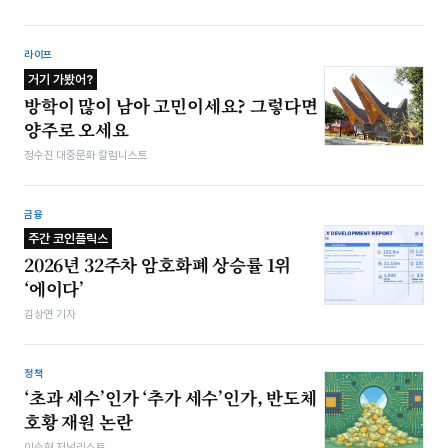
라이프
거기 가봤어?
방학이 많이 남아 고민이세요? 그렇다면
양주로 오세요
정수진 대중문화 칼럼니스트
금융
주간 코인플릭스
2026년 32주차 암호화폐 상승률 1위
‘에이다’
김상연 기자
정책
‘초과 세수’인가 ‘추가 세수’인가, 반도체
호황 재원 논란
이승현 저널리스트