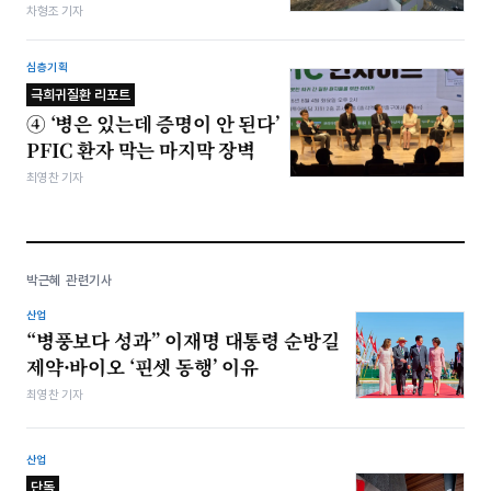
차형조 기자
심층기획
극희귀질환 리포트
④ ‘병은 있는데 증명이 안 된다’
PFIC 환자 막는 마지막 장벽
최영찬 기자
박근혜 관련기사
산업
“병풍보다 성과” 이재명 대통령 순방길
제약·바이오 ‘핀셋 동행’ 이유
최영찬 기자
산업
단독