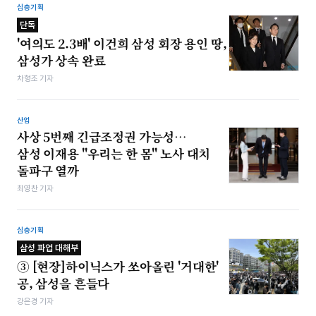
심층기획
단독
'여의도 2.3배' 이건희 삼성 회장 용인 땅,
삼성가 상속 완료
차형조 기자
산업
사상 5번째 긴급조정권 가능성…
삼성 이재용 "우리는 한 몸" 노사 대치
돌파구 열까
최영찬 기자
심층기획
삼성 파업 대해부
③ [현장]하이닉스가 쏘아올린 '거대한'
공, 삼성을 흔들다
강은경 기자