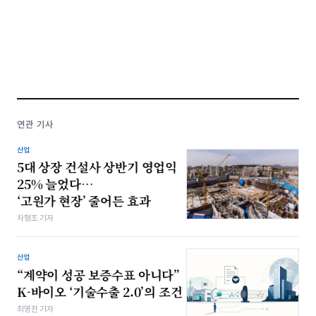
연관 기사
산업
5대 상장 건설사 상반기 영업익
25% 늘었다…
‘고원가 현장’ 줄어든 효과
차형조 기자
산업
“계약이 성공 보증수표 아니다”
K-바이오 ‘기술수출 2.0’의 조건
최영찬 기자