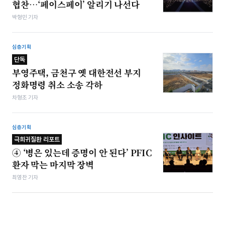
협찬…‘페이스페이’ 알리기 나선다
박형민 기자
심층기획
단독
부영주택, 금천구 옛 대한전선 부지
정화명령 취소 소송 각하
차형조 기자
심층기획
극희귀질환 리포트
④ ‘병은 있는데 증명이 안 된다’ PFIC
환자 막는 마지막 장벽
최영찬 기자