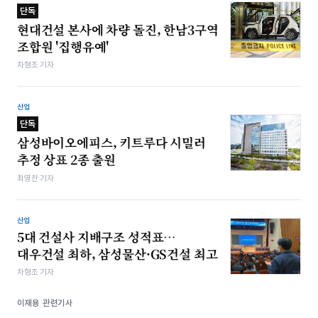
단독
현대건설 본사에 차량 돌진, 한남3구역
조합원 '집행유예'
차형조 기자
산업
단독
삼성바이오에피스, 키트루다 시밀러
추정 상표 2종 출원
최영찬 기자
산업
5대 건설사 지배구조 성적표…
대우건설 최하, 삼성물산·GS건설 최고
차형조 기자
이재용 관련기사