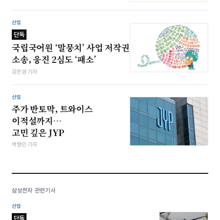
산업
단독
국립국어원 ‘말뭉치’ 사업 저작권
소송, 웅진 2심도 ‘패소’
강은경 기자
산업
주가 반토막, 트와이스
이적설까지…
고민 깊은 JYP
박형민 기자
삼성전자 관련기사
산업
단독