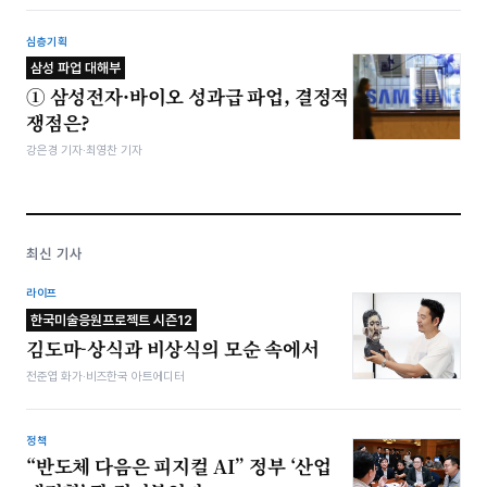
심층기획
삼성 파업 대해부
① 삼성전자·바이오 성과급 파업, 결정적
쟁점은?
강은경 기자·최영찬 기자
최신 기사
라이프
한국미술응원프로젝트 시즌12
김도마-상식과 비상식의 모순 속에서
전준엽 화가·비즈한국 아트에디터
정책
“반도체 다음은 피지컬 AI” 정부 ‘산업