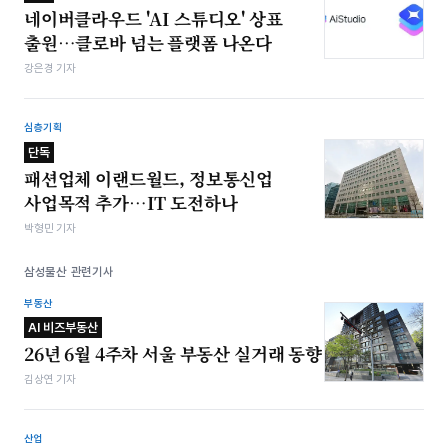
네이버클라우드 'AI 스튜디오' 상표
출원…클로바 넘는 플랫폼 나온다
강은경 기자
심층기획
단독
패션업체 이랜드월드, 정보통신업
사업목적 추가…IT 도전하나
박형민 기자
삼성물산 관련기사
부동산
AI 비즈부동산
26년 6월 4주차 서울 부동산 실거래 동향
김상연 기자
산업