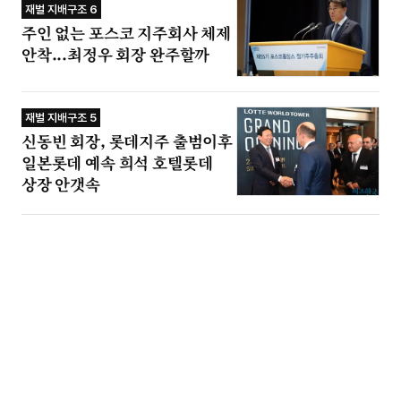
재벌 지배구조 6
주인 없는 포스코 지주회사 체제
안착...최정우 회장 완주할까
재벌 지배구조 5
신동빈 회장, 롯데지주 출범이후
일본롯데 예속 희석 호텔롯데
상장 안갯속