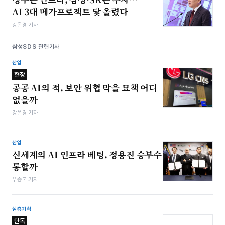
AI 3대 메가프로젝트 닻 올렸다
강은경 기자
삼성SDS 관련기사
산업
현장
공공 AI의 적, 보안 위협 막을 묘책 어디
없을까
강은경 기자
산업
신세계의 AI 인프라 베팅, 정용진 승부수
통할까
우종국 기자
심층기획
단독