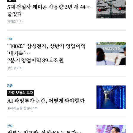
5대 건설사 레미콘 사용량 2년 새 44%
줄었다
차형조 기자
산업
“100조” 삼성전자, 상반기 영업이익
‘대기록’…
2분기 영업이익 89.4조 원
강은경 기자
금융
가장 보통의 투자
AI 과잉투자 논란, 어떻게 봐야할까
김세아 금융 칼럼니스트
산업
정부는 인프라, 삼성·SK는 투자…