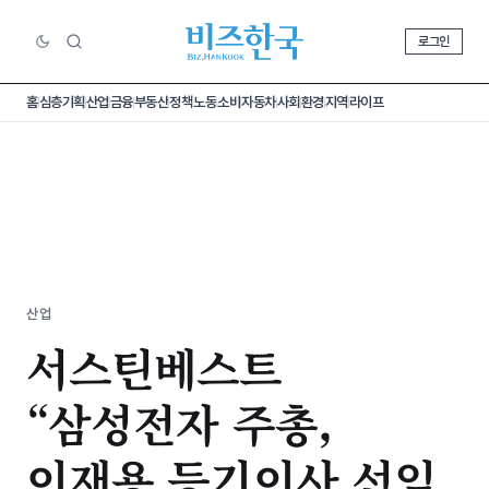
로그인
홈
심층기획
산업
금융
부동산
정책
노동
소비
자동차
사회
환경
지역
라이프
산업
서스틴베스트
“삼성전자 주총,
이재용 등기이사 선임