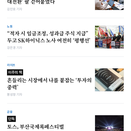
대전환’ 팔 걷어붙였다
김민호 기자
노동
“적자 시 임금조정, 성과급 주식 지급”
두고 SK하이닉스 노사 여전히 ‘평행선’
강은경 기자
라이프
이주의 책
흔들리는 시장에서 나를 붙잡는 ‘투자의
중력’
봉성창 기자
금융
단독
토스, 부산국제록페스티벌