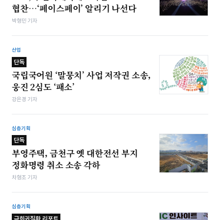
협찬…‘페이스페이’ 알리기 나선다
박형민 기자
산업
단독
국립국어원 ‘말뭉치’ 사업 저작권 소송,
웅진 2심도 ‘패소’
강은경 기자
심층기획
단독
부영주택, 금천구 옛 대한전선 부지
정화명령 취소 소송 각하
차형조 기자
심층기획
극희귀질환 리포트