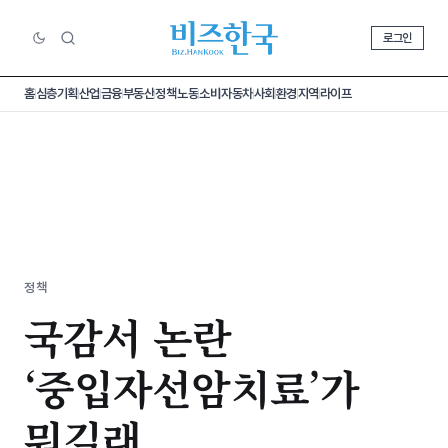
로그인
홈
심층기획
산업
금융
부동산
정책
노동
소비
자동차
사회
환경
지역
라이프
정책
국감서 논란
‘중입자선암치료’가
뭐길래