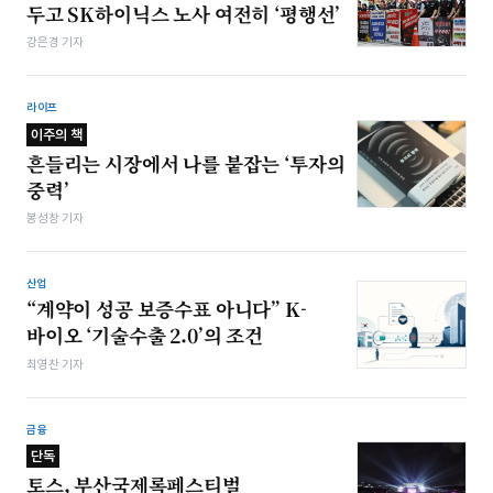
두고 SK하이닉스 노사 여전히 ‘평행선’
강은경 기자
라이프
이주의 책
흔들리는 시장에서 나를 붙잡는 ‘투자의
중력’
봉성창 기자
산업
“계약이 성공 보증수표 아니다” K-
바이오 ‘기술수출 2.0’의 조건
최영찬 기자
금융
단독
토스, 부산국제록페스티벌