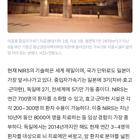
의료용 중입자가속기 치료센터(지하 2층, 지상 2층, 총면적 1만 2879㎡)가 지난
6월 부산 기장군 동남권원자력의학원 뒤편에 들어섰지만 가속기와 치료시설이 없어
텅 비어 있는 상태다. 사진=연합뉴스
현재 NIRS의 기술력은 세계 제일이며, 국가 단위로도 일본이
가장 앞서나가고 있다. 중입자가속기는 일본에 3기(치바·효고
·군마현), 독일에 2기, 전세계에 5기만 가동 중이다. NIRS는
연간 700명의 환자를 소화할 수 있고, 효고·군마현 시설은 각
각 200~300명의 환자 수용이 가능하다. 이중 NIRS는 지난
10년여 동안 8000여 명을 치료하는 등 임상 경험이 가장 풍
부하다. 독일에서는 2014년까지만 해도 현재 연간 3~4명의
환자를 대상으로 뇌 치료에만 써왔고, 암 환자로 분야를 넓힌