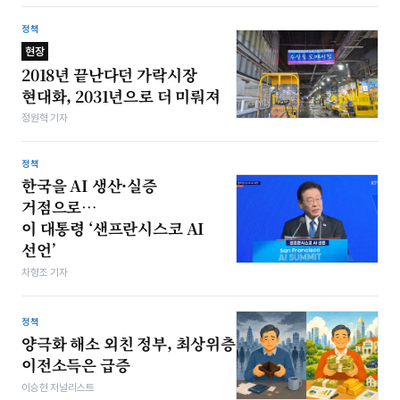
정책
현장
2018년 끝난다던 가락시장
현대화, 2031년으로 더 미뤄져
정원혁 기자
정책
한국을 AI 생산·실증
거점으로…
이 대통령 ‘샌프란시스코 AI
선언’
차형조 기자
정책
양극화 해소 외친 정부, 최상위층
이전소득은 급증
이승현 저널리스트