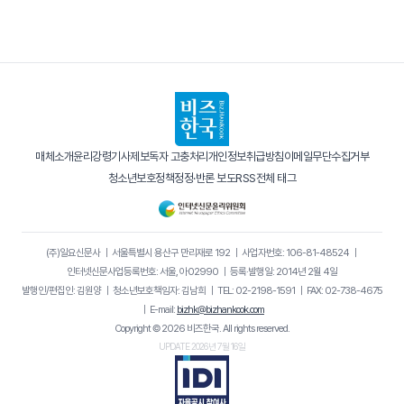
매체소개
윤리강령
기사제보
독자 고충처리
개인정보취급방침
이메일무단수집거부
청소년보호정책
정정·반론 보도
RSS
전체 태그
(주)일요신문사
｜
서울특별시 용산구 만리재로 192
｜
사업자번호: 106-81-48524
｜
인터넷신문사업등록번호: 서울, 아02990
｜
등록·발행일: 2014년 2월 4일
발행인/편집인: 김원양
｜
청소년보호책임자: 김남희
｜
TEL: 02-2198-1591
｜
FAX: 02-738-4675
｜
E-mail:
bizhk@bizhankook.com
Copyright © 2026 비즈한국. All rights reserved.
UPDATE 2026년 7월 16일