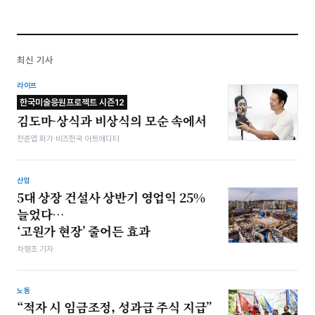
최신 기사
라이프
한국미술응원프로젝트 시즌12
김도마-상식과 비상식의 모순 속에서
전준엽 화가·비즈한국 아트에디터
산업
5대 상장 건설사 상반기 영업익 25%
늘었다…
‘고원가 현장’ 줄어든 효과
차형조 기자
노동
“적자 시 임금조정, 성과급 주식 지급”