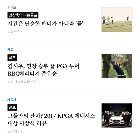
라이프
강찬욱의 나쁜골프
시간은 단순한 매너가 아니라 '룰'
강찬욱 작가
금융
골프
김시우, 연장 승부 끝 PGA 투어
RBC헤리티지 준우승
김상래 일요신문 기자
자동차
골프
그들만의 잔치? 2017 KPGA 제네시스
대상 시상식 리뷰
유시혁 기자