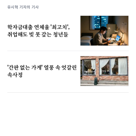
유시혁 기자의 기사
학자금대출 연체율 '최고치',
취업해도 빚 못 갚는 청년들
'간판 없는 가게' 열풍 속 엇갈린
속사정