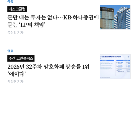
금융
데스크칼럼
돈만 대는 투자는 없다…KB·하나증권에
묻는 ‘LP의 책임’
봉성창 기자
금융
주간 코인플릭스
2026년 32주차 암호화폐 상승률 1위
‘에이다’
김상연 기자