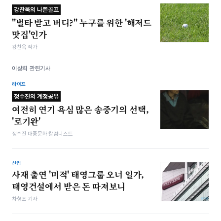
강찬욱의 나쁜골프
"벌타 받고 버디?" 누구를 위한 '해저드
맛집'인가
강찬욱 작가
이상희 관련기사
라이프
정수진의 계정공유
여전히 연기 욕심 많은 송중기의 선택,
'로기완'
정수진 대중문화 칼럼니스트
산업
사재 출연 '미적' 태영그룹 오너 일가,
태영건설에서 받은 돈 따져보니
차형조 기자