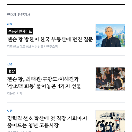
현대차 관련기사
금융
부동산 인사이트
젠슨 황 방한이 한국 부동산에 던진 질문
김학렬 스마트튜브 부동산조사연구소장
산업
현장
젠슨 황, 최태원·구광모·이해진과
'삼소맥 회동' 풀어놓은 4가지 선물
강은경 기자
노동
경력직 선호 확산에 첫 직장 기회마저
줄어드는 청년 고용시장