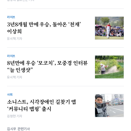
라이프
3년8개월 만에 우승, 돌아온 ‘천재’
이상희
유시혁 기자
라이프
8년만에 우승 ‘모코치’, 모중경 인터뷰
“늘 인생샷”
유시혁 기자
사회
소니스트, 시각장애인 길찾기 앱
‘커뮤니티 맵핑’ 출시
김정현 기자
김시우 관련기사