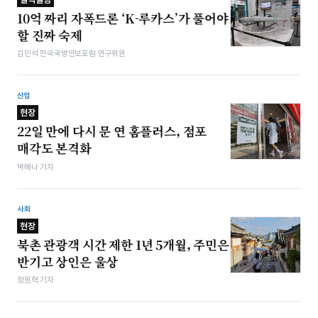
10억 짜리 자폭드론 ‘K-루카스’가 풀어야
할 진짜 숙제
김민석 한국국방안보포럼 연구위원
산업
현장
22일 만에 다시 문 연 홈플러스, 점포
매각도 본격화
박해나 기자
사회
현장
북촌 관광객 시간 제한 1년 5개월, 주민은
반기고 상인은 울상
정원혁 기자