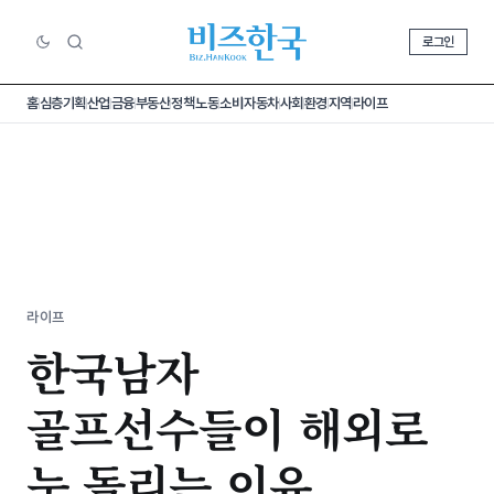
로그인
홈
심층기획
산업
금융
부동산
정책
노동
소비
자동차
사회
환경
지역
라이프
라이프
한국남자
골프선수들이 해외로
눈 돌리는 이유