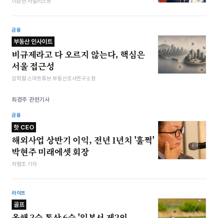
이승현 저널리스트
금융
부동산 인사이트
비규제라고 다 오르지 않는다, 핵심은
서울 접근성
김학렬 스마트튜브 부동산조사연구소장
최경주 관련기사
금융
핫 CEO
해외사업 상반기 이익, 전년 1년치 '훌쩍'
박현주 미래에셋 회장
차형조 기자
라이프
골프
올해 3승 통산 6승 '일본서 제2의