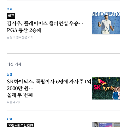
금융
골프
김시우, 플레이어스 챔피언십 우승…
PGA 통산 2승째
김상래 일요신문 기자
최신 기사
산업
SK하이닉스, 독립이사 6명에 자사주 1억
2000만 원…
올해 두 번째
우종국 기자
산업
유럽스타트업열전