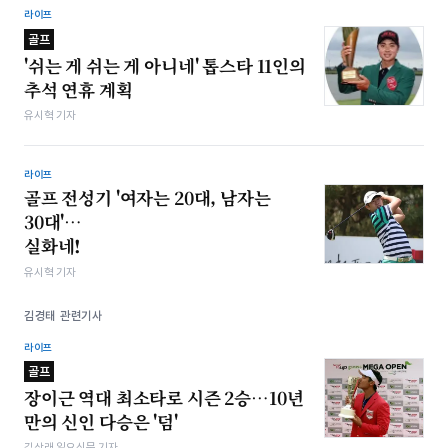
라이프
골프
'쉬는 게 쉬는 게 아니네' 톱스타 11인의
추석 연휴 계획
유시혁 기자
라이프
골프 전성기 '여자는 20대, 남자는
30대'…
실화네!
유시혁 기자
김경태 관련기사
라이프
골프
장이근 역대 최소타로 시즌 2승…10년
만의 신인 다승은 '덤'
김상래 일요신문 기자