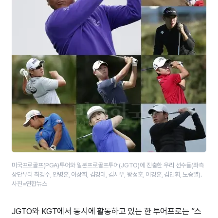
미국프로골프(PGA)투어와 일본프로골프투어(JGTO)에 진출한 우리 선수들(좌측
상단부터 최경주, 안병훈, 이상희, 김경태, 김시우, 왕정훈, 이경훈, 김민휘, 노승열).
사진=연합뉴스
JGTO와 KGT에서 동시에 활동하고 있는 한 투어프로는 “스