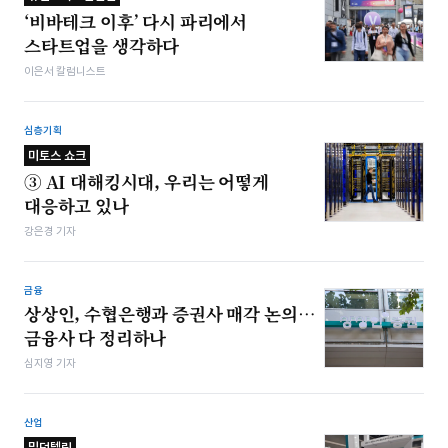
‘비바테크 이후’ 다시 파리에서
스타트업을 생각하다
이은서 칼럼니스트
심층기획
미토스 쇼크
③ AI 대해킹시대, 우리는 어떻게
대응하고 있나
강은경 기자
금융
상상인, 수협은행과 증권사 매각 논의…
금융사 다 정리하나
심지영 기자
산업
밀덕텔링