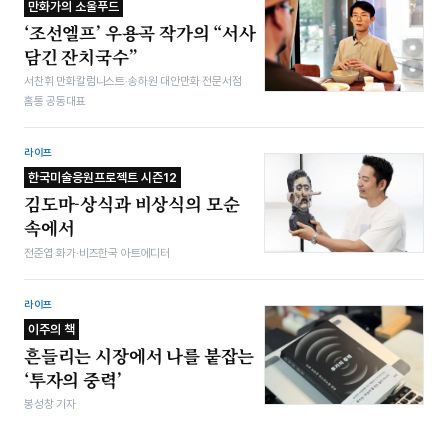
만화가의 소울푸드
‘조선엘프’ 우용곡 작가의 “서사
담긴 잔치국수”
서찬휘 만화칼럼니스트·송하원 대안만화 전문서점
홈통 공동대표
라이프
한국미술응원프로젝트 시즌12
김도마-상식과 비상식의 모순
속에서
전준엽 화가·비즈한국 아트에디터
라이프
이주의 책
흔들리는 시장에서 나를 붙잡는
‘투자의 중력’
봉성창 기자