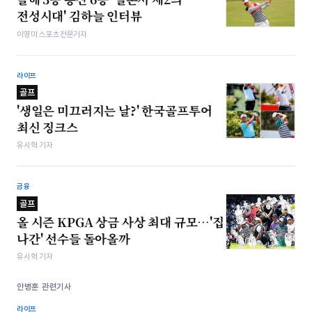
전성시대' 김하늘 인터뷰
이영미 스포츠전문기자
라이프
골프
'생일은 미끄러지는 날?' 한국골프투어
최신 징크스
유시혁 기자
금융
골프
올 시즌 KPGA 상금 사상 최대 규모…'집
나간' 선수들 돌아올까
유시혁 기자
안병훈 관련기사
라이프