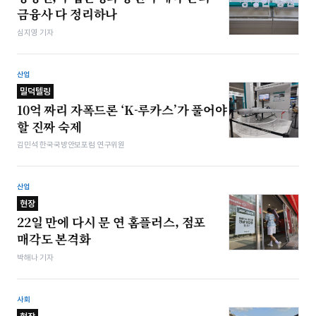
금융사 다 정리하나
심지영 기자
산업
밀덕텔링
10억 짜리 자폭드론 ‘K-루카스’가 풀어야
할 진짜 숙제
김민석 한국국방안보포럼 연구위원
산업
현장
22일 만에 다시 문 연 홈플러스, 점포
매각도 본격화
박해나 기자
사회