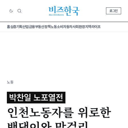
로그인
홈
심층기획
산업
금융
부동산
정책
노동
소비
자동차
사회
환경
지역
라이프
노동
박찬일 노포열전
인천노동자를 위로한
밴댕이와 막걸리,