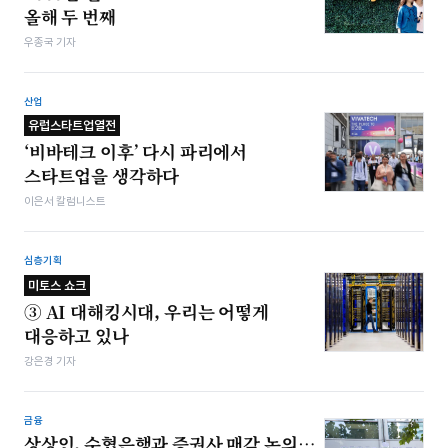
올해 두 번째
우종국 기자
산업
유럽스타트업열전
‘비바테크 이후’ 다시 파리에서
스타트업을 생각하다
이은서 칼럼니스트
심층기획
미토스 쇼크
③ AI 대해킹시대, 우리는 어떻게
대응하고 있나
강은경 기자
금융
상상인, 수협은행과 증권사 매각 논의…