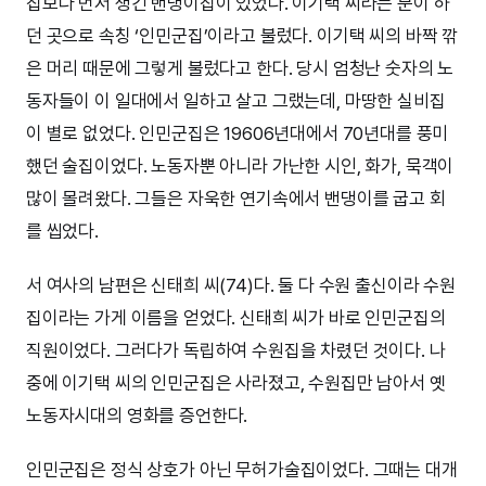
집보다 먼저 생긴 밴댕이집이 있었다. 이기택 씨라는 분이 하
던 곳으로 속칭 ‘인민군집’이라고 불렀다. 이기택 씨의 바짝 깎
은 머리 때문에 그렇게 불렀다고 한다. 당시 엄청난 숫자의 노
동자들이 이 일대에서 일하고 살고 그랬는데, 마땅한 실비집
이 별로 없었다. 인민군집은 19606년대에서 70년대를 풍미
했던 술집이었다. 노동자뿐 아니라 가난한 시인, 화가, 묵객이
많이 몰려왔다. 그들은 자욱한 연기속에서 밴댕이를 굽고 회
를 씹었다.
서 여사의 남편은 신태희 씨(74)다. 둘 다 수원 출신이라 수원
집이라는 가게 이름을 얻었다. 신태희 씨가 바로 인민군집의
직원이었다. 그러다가 독립하여 수원집을 차렸던 것이다. 나
중에 이기택 씨의 인민군집은 사라졌고, 수원집만 남아서 옛
노동자시대의 영화를 증언한다.
인민군집은 정식 상호가 아닌 무허가술집이었다. 그때는 대개