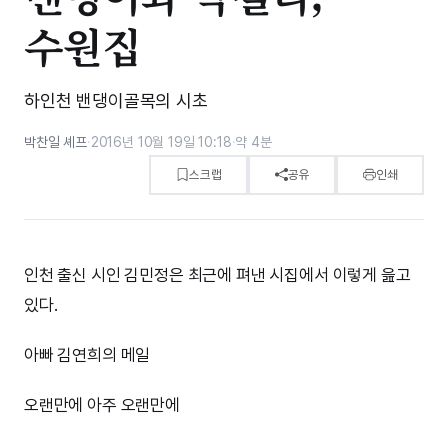
수원집
하인천 밴댕이골목의 시초
박찬일 셰프
·
2016년 10월 19일 10:18
·
약 4분
스크랩
공유
인쇄
인천 출신 시인 김민정은 최근에 펴낸 시집에서 이렇게 읊고
있다.
아빠 김연희의 메일
오랜만에 아주 오랜만에