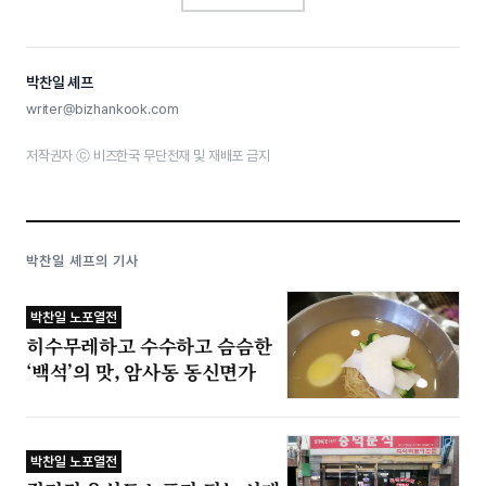
박찬일 셰프
writer@bizhankook.com
저작권자 ⓒ 비즈한국 무단전재 및 재배포 금지
박찬일 셰프의 기사
박찬일 노포열전
히수무레하고 수수하고 슴슴한
‘백석’의 맛, 암사동 동신면가
박찬일 노포열전