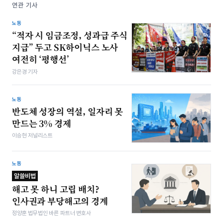
연관 기사
노동
“적자 시 임금조정, 성과급 주식
지급” 두고 SK하이닉스 노사
여전히 ‘평행선’
강은경 기자
노동
반도체 성장의 역설, 일자리 못
만드는 3% 경제
이승현 저널리스트
노동
알쓸비법
해고 못 하니 고립 배치?
인사권과 부당해고의 경계
정양훈 법무법인 바른 파트너 변호사