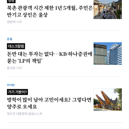
현장
북촌 관광객 시간 제한 1년 5개월, 주민은
반기고 상인은 울상
정원혁 기자
금융
데스크칼럼
돈만 대는 투자는 없다…KB·하나증권에
묻는 ‘LP의 책임’
봉성창 기자
라이프
거기 가봤어?
방학이 많이 남아 고민이세요? 그렇다면
양주로 오세요
정수진 대중문화 칼럼니스트