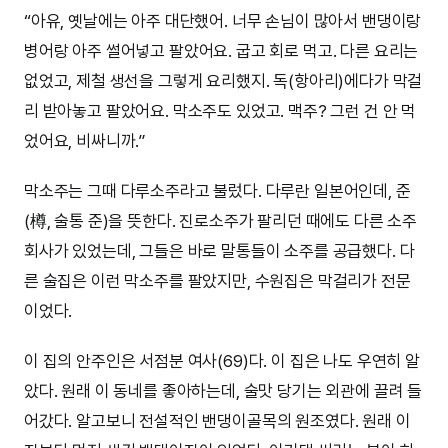
“아유, 옛날에는 아주 대단했어. 너무 손님이 많아서 밴댕이랑
병어랑 아주 썰어넣고 팔았어요. 굽고 회로 먹고. 다른 요리는
없었고, 제철 생선을 그렇게 요리했지. 독(항아리)에다가 막걸
리 받아놓고 팔았어요. 막소주도 있었고. 맥주? 그런 건 안 먹
었어요, 비싸니까.”
막소주는 그때 다루소주라고 불렀다. 다루란 일본어인데, 준
(樽, 술통 준)을 뜻한다. 진로소주가 팔리던 때에도 다른 소주
회사가 있었는데, 그들은 바로 말통들이 소주를 공급했다. 다
른 술집은 이런 막소주를 팔았지만, 수원집은 막걸리가 전문
이었다.
이 집의 안주인은 서점분 여사(69)다. 이 집은 나도 우연히 알
았다. 원래 이 동네를 좋아하는데, 술맛 당기는 외관에 끌려 들
어갔다. 알고보니 전설적인 밴댕이골목의 원조였다. 원래 이