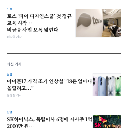
노동
토스 ‘파이 디자인스쿨’ 첫 정규
교육 시작…
비금융 사업 보폭 넓힌다
심지영 기자
최신 기사
산업
아이폰17 가격 조기 인상설 “18은 얼마나
올릴려고...”
봉성창 기자
산업
SK하이닉스, 독립이사 6명에 자사주 1억
2000만 원…