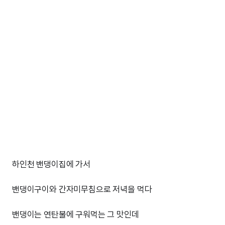
하인천 밴댕이집에 가서
밴댕이구이와 간자미무침으로 저녁을 먹다
밴댕이는 연탄불에 구워먹는 그 맛인데