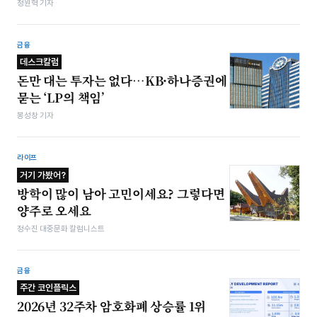
정원혁 기자
금융
데스크칼럼
돈만 대는 투자는 없다…KB·하나증권에
묻는 ‘LP의 책임’
봉성창 기자
라이프
거기 가봤어?
방학이 많이 남아 고민이세요? 그렇다면
양주로 오세요
정수진 대중문화 칼럼니스트
금융
주간 코인플릭스
2026년 32주차 암호화폐 상승률 1위