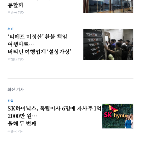
통할까
우종국 기자
소비
‘티메프 미정산’ 환불 책임
여행사로…
버티던 여행업계 ‘설상가상’
박해나 기자
최신 기사
산업
SK하이닉스, 독립이사 6명에 자사주 1억
2000만 원…
올해 두 번째
우종국 기자