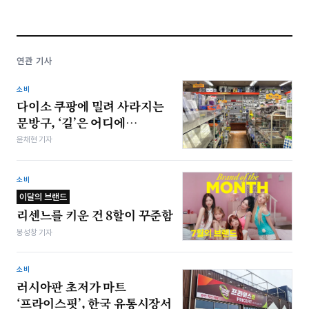
연관 기사
소비
다이소 쿠팡에 밀려 사라지는
문방구, ‘길’은 어디에…
윤채현 기자
소비
이달의 브랜드
리센느를 키운 건 8할이 꾸준함
봉성창 기자
소비
러시아판 초저가 마트
‘프라이스핏’, 한국 유통시장서