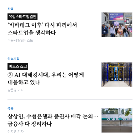
산업
유럽스타트업열전
‘비바테크 이후’ 다시 파리에서
스타트업을 생각하다
이은서 칼럼니스트
심층기획
미토스 쇼크
③ AI 대해킹시대, 우리는 어떻게
대응하고 있나
강은경 기자
금융
상상인, 수협은행과 증권사 매각 논의…
금융사 다 정리하나
심지영 기자