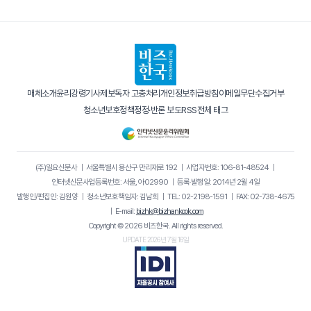
매체소개
윤리강령
기사제보
독자 고충처리
개인정보취급방침
이메일무단수집거부
청소년보호정책
정정·반론 보도
RSS
전체 태그
(주)일요신문사
｜
서울특별시 용산구 만리재로 192
｜
사업자번호: 106-81-48524
｜
인터넷신문사업등록번호: 서울, 아02990
｜
등록·발행일: 2014년 2월 4일
발행인/편집인: 김원양
｜
청소년보호책임자: 김남희
｜
TEL: 02-2198-1591
｜
FAX: 02-738-4675
｜
E-mail:
bizhk@bizhankook.com
Copyright © 2026 비즈한국. All rights reserved.
UPDATE 2026년 7월 16일