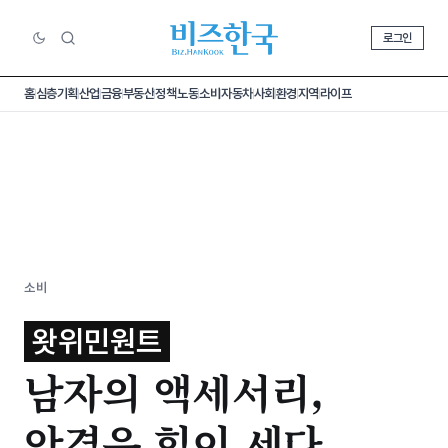
로그인
홈
심층기획
산업
금융
부동산
정책
노동
소비
자동차
사회
환경
지역
라이프
소비
왓위민원트
남자의 액세서리,
안경은 힘이 세다