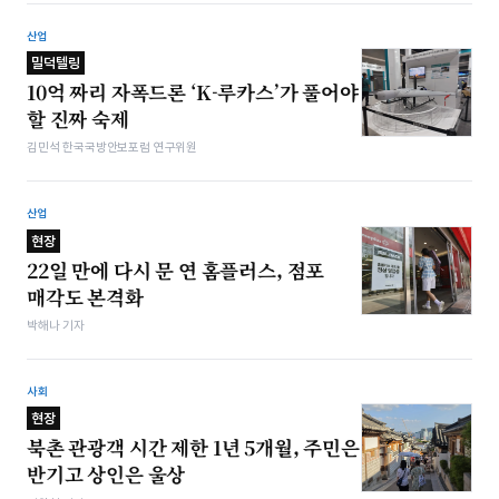
산업
밀덕텔링
10억 짜리 자폭드론 ‘K-루카스’가 풀어야
할 진짜 숙제
김민석 한국국방안보포럼 연구위원
산업
현장
22일 만에 다시 문 연 홈플러스, 점포
매각도 본격화
박해나 기자
사회
현장
북촌 관광객 시간 제한 1년 5개월, 주민은
반기고 상인은 울상