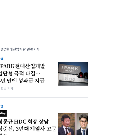
HDC현대산업개발 관련기사
산업
IPARK현대산업개발
임단협 극적 타결…
4년 만에 성과급 지급
차형조 기자
산업
단독
정몽규 HDC 회장 장남
정준선, 3년째 계열사 고문