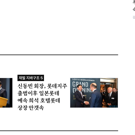
재벌 지배구조 5
신동빈 회장, 롯데지주
출범이후 일본롯데
예속 희석 호텔롯데
상장 안갯속