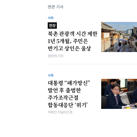
연관 기사
사회
현장
북촌 관광객 시간 제한
1년 5개월, 주민은
반기고 상인은 울상
정원혁 기자
사회
대통령 “패가망신”
발언 후 출범한
주가조작근절
합동대응단 ‘위기’
차해인 저널리스트