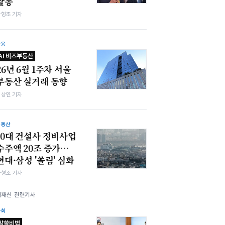
활동
차형조 기자
금융
AI 비즈부동산
26년 6월 1주차 서울
부동산 실거래 동향
김상연 기자
부동산
10대 건설사 정비사업
수주액 20조 증가…
현대·삼성 '쏠림' 심화
차형조 기자
김재신 관련기사
사회
알쓸비법