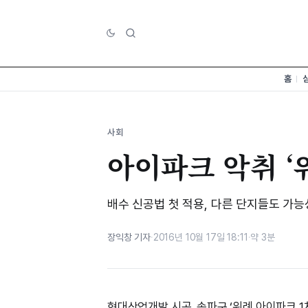
홈
사회
아이파크 악취 ‘
배수 신공법 첫 적용, 다른 단지들도 가능
장익창 기자
·
2016년 10월 17일 18:11
·
약 3분
현대산업개발 시공, 송파구 ‘위례 아이파크 1