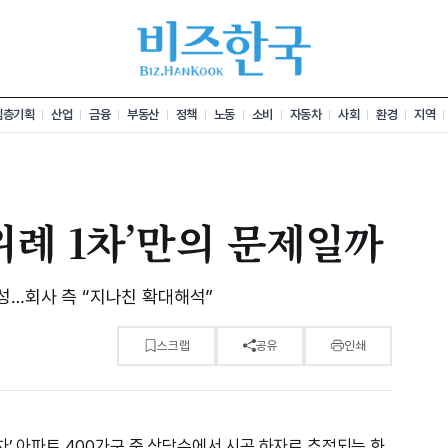
심층기획
산업
금융
부동산
정책
노동
소비
자동차
사회
환경
지역
위례 1차’만의 문제일까
성…회사 측 “지나친 확대해석”
스크랩
공유
인쇄
차’ 아파트 400가구 중 상당수에서 시공 하자로 추정되는 화