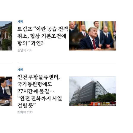
사회
트럼프 “이란 공습 전격
취소, 협상 기본조건에
합의” 과연?
김남희 기자
사회
인천 쿠팡물류센터,
국가동원령에도
27시간째 불길…
“완전 진화까지 시일
걸릴 듯”
최영찬 기자