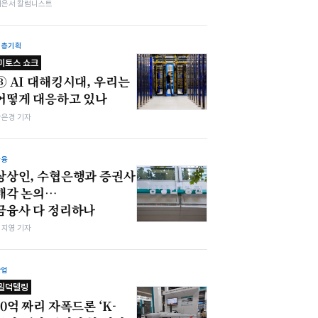
이은서 칼럼니스트
심층기획
미토스 쇼크
③ AI 대해킹시대, 우리는
어떻게 대응하고 있나
강은경 기자
금융
상상인, 수협은행과 증권사
매각 논의…
금융사 다 정리하나
심지영 기자
산업
밀덕텔링
10억 짜리 자폭드론 ‘K-