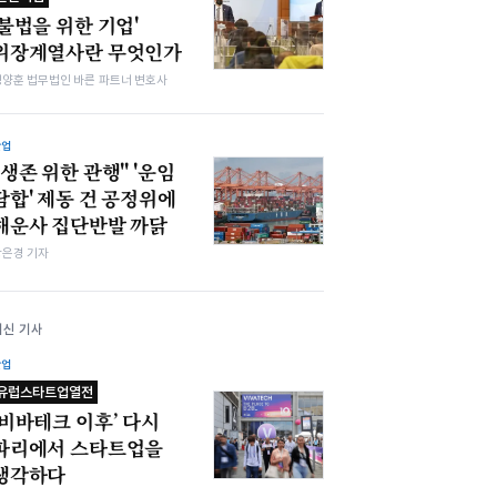
'불법을 위한 기업'
위장계열사란 무엇인가
정양훈 법무법인 바른 파트너 변호사
산업
"생존 위한 관행" '운임
담합' 제동 건 공정위에
해운사 집단반발 까닭
강은경 기자
최신 기사
산업
유럽스타트업열전
‘비바테크 이후’ 다시
파리에서 스타트업을
생각하다