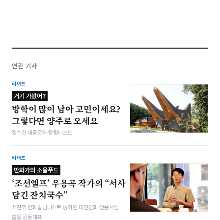
연관 기사
라이프
거기 가봤어?
방학이 많이 남아 고민이세요?
그렇다면 양주로 오세요
정수진 대중문화 칼럼니스트
라이프
만화가의 소울푸드
‘조선엘프’ 우용곡 작가의 “서사
담긴 잔치국수”
서찬휘 만화칼럼니스트·송하원 대안만화 전문서점
홈통 공동대표