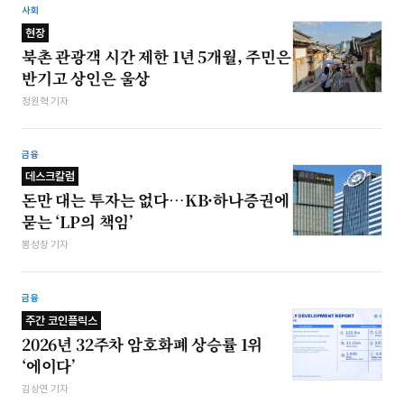
사회
현장
북촌 관광객 시간 제한 1년 5개월, 주민은
반기고 상인은 울상
정원혁 기자
금융
데스크칼럼
돈만 대는 투자는 없다…KB·하나증권에
묻는 ‘LP의 책임’
봉성창 기자
금융
주간 코인플릭스
2026년 32주차 암호화폐 상승률 1위
‘에이다’
김상연 기자