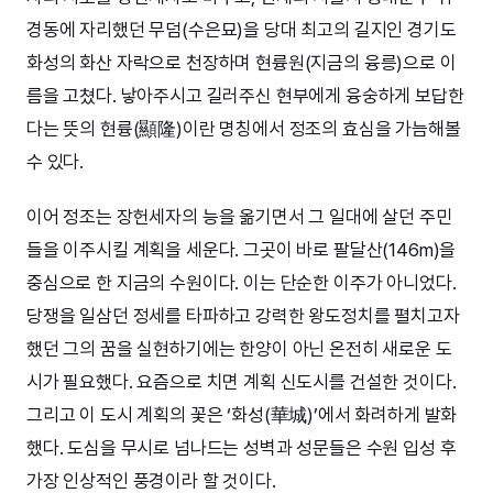
경동에 자리했던 무덤(수은묘)을 당대 최고의 길지인 경기도
화성의 화산 자락으로 천장하며 현륭원(지금의 융릉)으로 이
름을 고쳤다. 낳아주시고 길러주신 현부에게 융숭하게 보답한
다는 뜻의 현륭(顯隆)이란 명칭에서 정조의 효심을 가늠해볼
수 있다.
이어 정조는 장헌세자의 능을 옮기면서 그 일대에 살던 주민
들을 이주시킬 계획을 세운다. 그곳이 바로 팔달산(146m)을
중심으로 한 지금의 수원이다. 이는 단순한 이주가 아니었다.
당쟁을 일삼던 정세를 타파하고 강력한 왕도정치를 펼치고자
했던 그의 꿈을 실현하기에는 한양이 아닌 온전히 새로운 도
시가 필요했다. 요즘으로 치면 계획 신도시를 건설한 것이다.
그리고 이 도시 계획의 꽃은 ‘화성(華城)’에서 화려하게 발화
했다. 도심을 무시로 넘나드는 성벽과 성문들은 수원 입성 후
가장 인상적인 풍경이라 할 것이다.