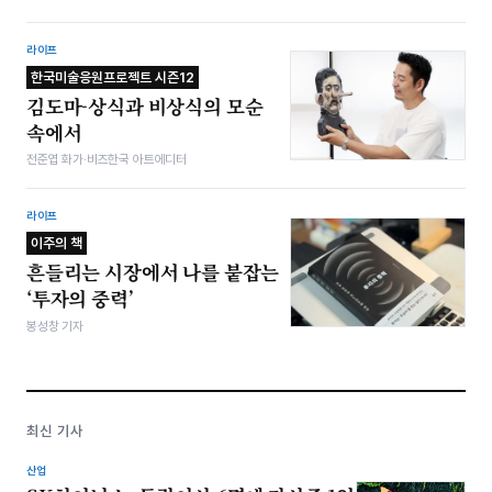
라이프
한국미술응원프로젝트 시즌12
김도마-상식과 비상식의 모순
속에서
전준엽 화가·비즈한국 아트에디터
라이프
이주의 책
흔들리는 시장에서 나를 붙잡는
‘투자의 중력’
봉성창 기자
최신 기사
산업