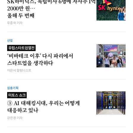
SK하이닉스, 독립이사 6명에 자사주 1억
2000만 원…
올해 두 번째
우종국 기자
산업
유럽스타트업열전
‘비바테크 이후’ 다시 파리에서
스타트업을 생각하다
이은서 칼럼니스트
심층기획
미토스 쇼크
③ AI 대해킹시대, 우리는 어떻게
대응하고 있나
강은경 기자