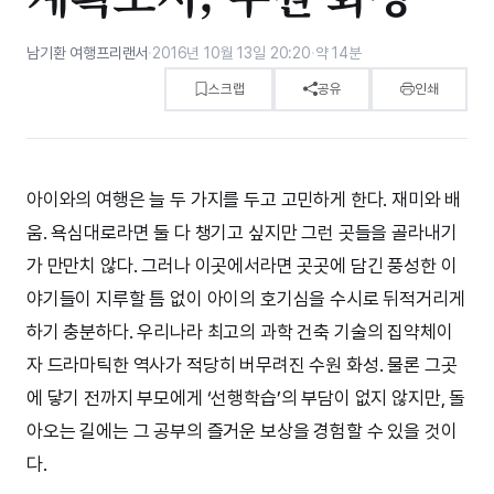
남기환 여행프리랜서
·
2016년 10월 13일 20:20
·
약 14분
스크랩
공유
인쇄
아이와의 여행은 늘 두 가지를 두고 고민하게 한다. 재미와 배
움. 욕심대로라면 둘 다 챙기고 싶지만 그런 곳들을 골라내기
가 만만치 않다. 그러나 이곳에서라면 곳곳에 담긴 풍성한 이
야기들이 지루할 틈 없이 아이의 호기심을 수시로 뒤적거리게
하기 충분하다. 우리나라 최고의 과학 건축 기술의 집약체이
자 드라마틱한 역사가 적당히 버무려진 수원 화성. 물론 그곳
에 닿기 전까지 부모에게 ‘선행학습’의 부담이 없지 않지만, 돌
아오는 길에는 그 공부의 즐거운 보상을 경험할 수 있을 것이
다.