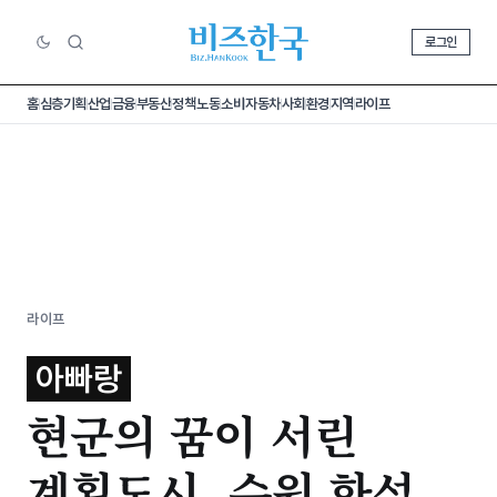
로그인
홈
심층기획
산업
금융
부동산
정책
노동
소비
자동차
사회
환경
지역
라이프
라이프
아빠랑
현군의 꿈이 서린
계획도시, 수원 화성