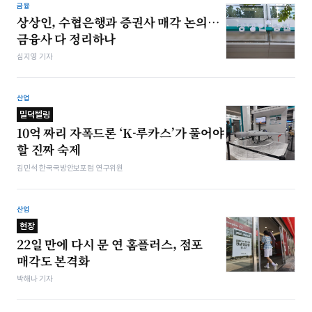
금융
상상인, 수협은행과 증권사 매각 논의…
금융사 다 정리하나
심지영 기자
산업
밀덕텔링
10억 짜리 자폭드론 ‘K-루카스’가 풀어야
할 진짜 숙제
김민석 한국국방안보포럼 연구위원
산업
현장
22일 만에 다시 문 연 홈플러스, 점포
매각도 본격화
박해나 기자