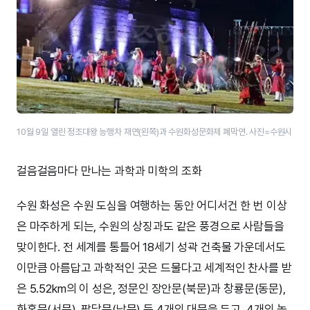
10월 9일 열린 정조대왕 능행차 재연(왼쪽)과 수원화성문화제 폐막연. 사진=수원시
걸음걸음마다 만나는 과학과 미학의 조화
수원 화성은 수원 도심을 여행하는 동안 어디서건 한 번 이상
은 마주하게 되는, 수원의 상징과도 같은 풍경으로 사람들을
맞이한다. 전 세계를 통틀어 18세기 성곽 건축물 가운데서도
이만큼 아름답고 과학적인 곳은 드물다고 세계적인 찬사를 받
은 5.52km의 이 성은, 정문인 장안문(북문)과 창룡문(동문),
화홍문(서문), 팔달문(남문) 등 4개의 대문을 두고, 4개의 높