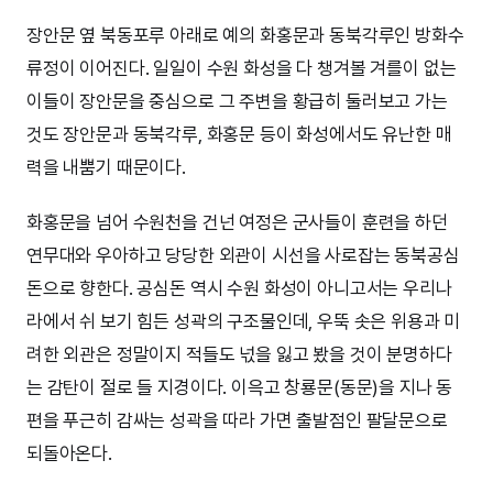
장안문 옆 북동포루 아래로 예의 화홍문과 동북각루인 방화수
류정이 이어진다. 일일이 수원 화성을 다 챙겨볼 겨를이 없는
이들이 장안문을 중심으로 그 주변을 황급히 둘러보고 가는
것도 장안문과 동북각루, 화홍문 등이 화성에서도 유난한 매
력을 내뿜기 때문이다.
화홍문을 넘어 수원천을 건넌 여정은 군사들이 훈련을 하던
연무대와 우아하고 당당한 외관이 시선을 사로잡는 동북공심
돈으로 향한다. 공심돈 역시 수원 화성이 아니고서는 우리나
라에서 쉬 보기 힘든 성곽의 구조물인데, 우뚝 솟은 위용과 미
려한 외관은 정말이지 적들도 넋을 잃고 봤을 것이 분명하다
는 감탄이 절로 들 지경이다. 이윽고 창룡문(동문)을 지나 동
편을 푸근히 감싸는 성곽을 따라 가면 출발점인 팔달문으로
되돌아온다.