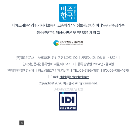
매체소개
윤리강령
기사제보
독자 고충처리
개인정보취급방침
이메일무단수집거부
청소년보호정책
정정·반론 보도
RSS
전체 태그
(주)일요신문사
｜
서울특별시 용산구 만리재로 192
｜
사업자번호: 106-81-48524
｜
인터넷신문사업등록번호: 서울, 아02990
｜
등록·발행일: 2014년 2월 4일
발행인/편집인: 김원양
｜
청소년보호책임자: 김남희
｜
TEL: 02-2198-1591
｜
FAX: 02-738-4675
｜
E-mail:
bizhk@bizhankook.com
Copyright © 2026 비즈한국. All rights reserved.
UPDATE 2026년 7월 16일