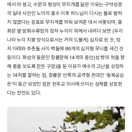
에서 따 왔고, 수문의 형상이 무지개를 닮은 이유는 구약성경
의 일대 사건인 노아의 홍수 이후 하느님이 다시는 물로 벌하
지 않겠다는 징표로 무지개를 띄워 보여준 데서 비롯되며, 홍
화문 옆 방화수류정의 정자 누각이 위에서 내려다 보면 (우리
나라 누각 지붕 양식으로서는 거의 드물게) 십자로 된 것, 정
자 아래와 주춧돌 사이 벽돌에 86개의 십자형 무늬를 새긴 것
등이다. 화성의 동문인 창룡문에 14개의 총안(성 밖의 적을 향
해 총을 쏘도록 만든 구멍)을 둔 이유가 예수의 고난을 상징하
는 14처를 말하는 점, 창룡문 안쪽의 공격형 돈대인 ‘동북공심
돈’이 둥근 모양인 점은 천주교 미사에 쓰이는 성체를 상징한
다는 전언도 있다.