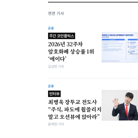
연관 기사
금융
주간 코인플릭스
2026년 32주차
암호화폐 상승률 1위
‘에이다’
김상연 기자
금융
인터뷰
최병욱 장투교 전도사
“주식, 파도에 휩쓸리지
말고 오션뷰에 앉아라”
윤채현 기자