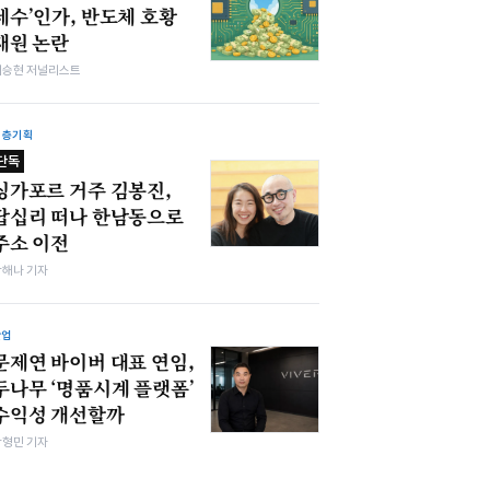
세수’인가, 반도체 호황
재원 논란
이승현 저널리스트
심층기획
단독
싱가포르 거주 김봉진,
답십리 떠나 한남동으로
주소 이전
박해나 기자
산업
문제연 바이버 대표 연임,
두나무 ‘명품시계 플랫폼’
수익성 개선할까
박형민 기자