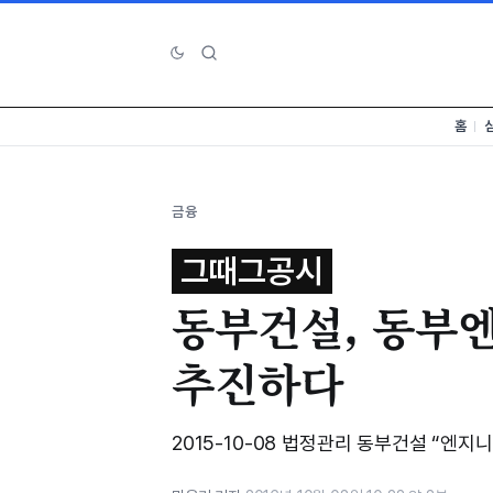
홈
금융
그때그공시
동부건설, 동부
추진하다
2015-10-08 법정관리 동부건설 “엔