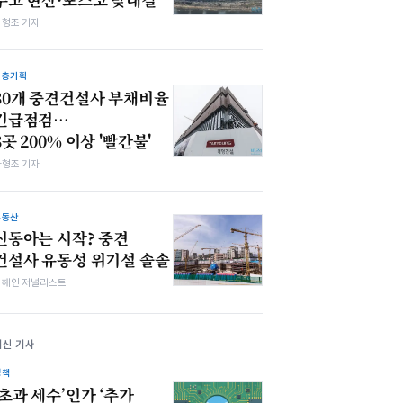
차형조 기자
심층기획
30개 중견건설사 부채비율
긴급점검…
8곳 200% 이상 '빨간불'
차형조 기자
부동산
신동아는 시작? 중견
건설사 유동성 위기설 솔솔
차해인 저널리스트
최신 기사
정책
‘초과 세수’인가 ‘추가