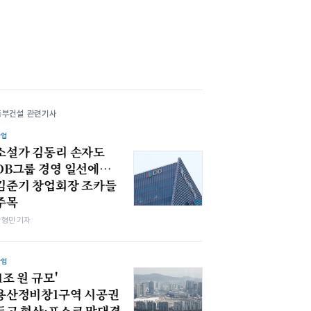
동부건설 관련기사
산업
소설가 김동리 손자도
DB그룹 경영 일선에…
김준기 창업회장 조카들
주목
박형민 기자
산업
'1조 원 규모'
용산정비창1구역 시공권
두고 현산·포스코 맞대결