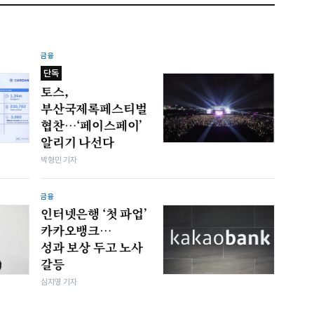
금융
단독
토스,
부산국제록페스티벌
협찬…‘페이스페이’
알리기 나선다
박형민 기자
금융
인터넷은행 ‘첫 파업’
카카오뱅크…
성과 보상 두고 노사
갈등
심지영 기자