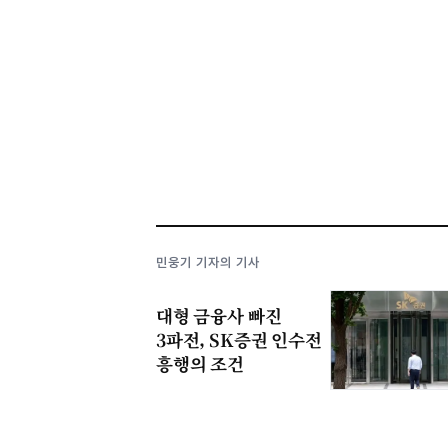
민웅기 기자의 기사
대형 금융사 빠진
3파전, SK증권 인수전
흥행의 조건