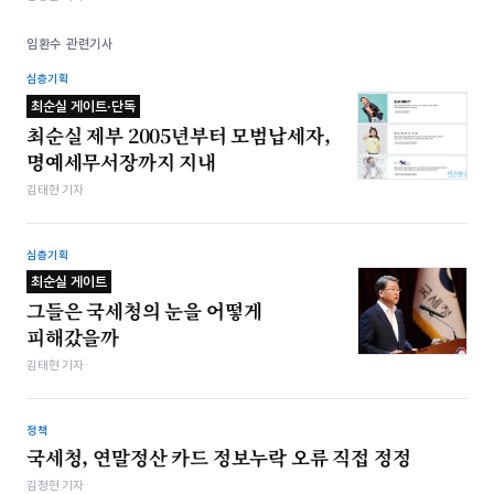
임환수 관련기사
심층기획
최순실 게이트·단독
최순실 제부 2005년부터 모범납세자,
명예세무서장까지 지내
김태현 기자
심층기획
최순실 게이트
그들은 국세청의 눈을 어떻게
피해갔을까
김태현 기자
정책
국세청, 연말정산 카드 정보누락 오류 직접 정정
김정현 기자