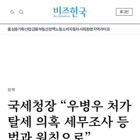
로그인
홈
심층기획
산업
금융
부동산
정책
노동
소비
자동차
사회
환경
지역
라이프
정책
국세청장 “우병우 처가
탈세 의혹 세무조사 등
법과 원칙으로”