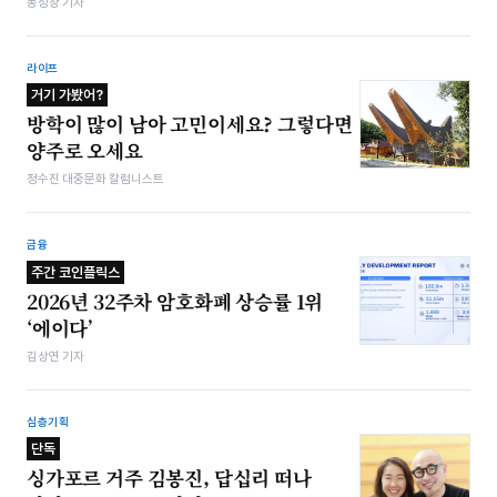
봉성창 기자
라이프
거기 가봤어?
방학이 많이 남아 고민이세요? 그렇다면
양주로 오세요
정수진 대중문화 칼럼니스트
금융
주간 코인플릭스
2026년 32주차 암호화폐 상승률 1위
‘에이다’
김상연 기자
심층기획
단독
싱가포르 거주 김봉진, 답십리 떠나