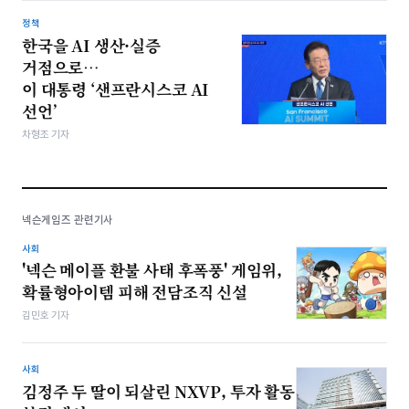
정책
한국을 AI 생산·실증
거점으로…
이 대통령 ‘샌프란시스코 AI
선언’
차형조 기자
넥슨게임즈 관련기사
사회
'넥슨 메이플 환불 사태 후폭풍' 게임위,
확률형아이템 피해 전담조직 신설
김민호 기자
사회
김정주 두 딸이 되살린 NXVP, 투자 활동