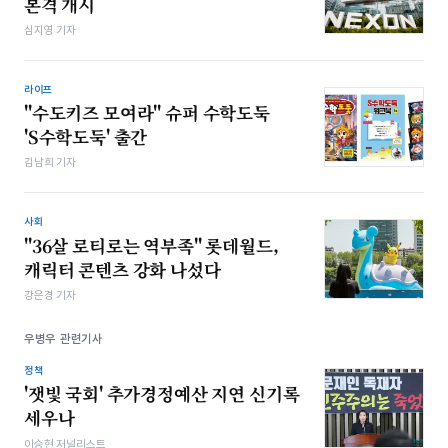
본격 개시
심지영 기자
라이프
"수도키즈 모여라" 슈퍼 수학도둑
'S수학도둑' 출간
김남희 기자
사회
"36살 로티로는 역부족" 롯데월드,
캐릭터 콘텐츠 강화 나섰다
강은경 기자
우병우 관련기사
정책
'잿빛 국회' 추가경정예산 지연 신기록
세우나
이승현 저널리스트