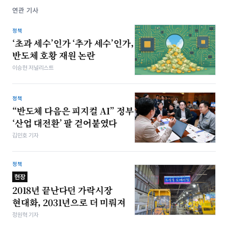
연관 기사
정책
‘초과 세수’인가 ‘추가 세수’인가,
반도체 호황 재원 논란
이승현 저널리스트
정책
“반도체 다음은 피지컬 AI” 정부
‘산업 대전환’ 팔 걷어붙였다
김민호 기자
정책
현장
2018년 끝난다던 가락시장
현대화, 2031년으로 더 미뤄져
정원혁 기자