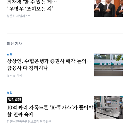
최재경 ‘할 수 있는 게…
’ 우병우 ‘조여오는 검’
남윤하 저널리스트
최신 기사
금융
상상인, 수협은행과 증권사 매각 논의…
금융사 다 정리하나
심지영 기자
산업
밀덕텔링
10억 짜리 자폭드론 ‘K-루카스’가 풀어야
할 진짜 숙제
김민석 한국국방안보포럼 연구위원