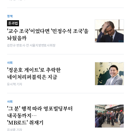
정책
돈과법
'교수 조국'이었다면 '민정수석 조국'을
놔뒀을까
김한규 변호사·전 서울지방변호사회장
사회
'정운호 게이트'로 추락한
네이처리퍼블릭은 지금
유시혁 기자
사회
'그 분' 행적 따라 영포빌딩부터
내곡동까지…
'MB로드' 취재기
김상훈 기자