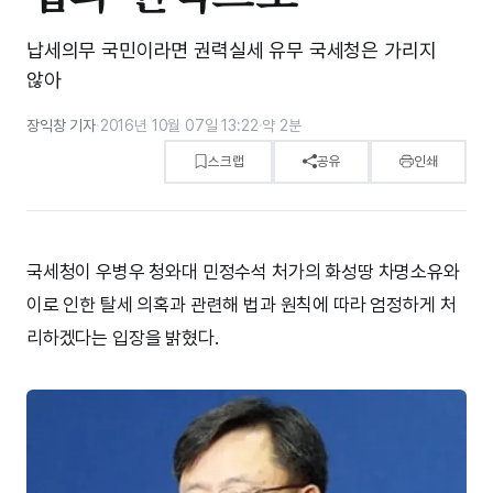
납세의무 국민이라면 권력실세 유무 국세청은 가리지
않아
장익창 기자
·
2016년 10월 07일 13:22
·
약 2분
스크랩
공유
인쇄
국세청이 우병우 청와대 민정수석 처가의 화성땅 차명소유와
이로 인한 탈세 의혹과 관련해 법과 원칙에 따라 엄정하게 처
리하겠다는 입장을 밝혔다.