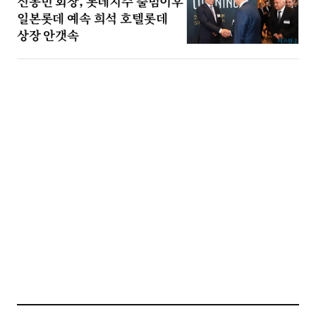
신동빈 회장, 롯데지주 출범이후
일본롯데 예속 희석 호텔롯데
상장 안갯속