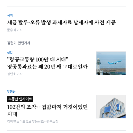
사회
세금 탈루·오류 발생 과세자료 납세자에 사전 제공
문홍식 기자
김현미 관련기사
산업
"항공교통량 100만 대 시대"
영공통과료는 왜 20년 째 그대로일까
김민호 기자
부동산
부동산 인사이트
102번의 조작…집값마저 거짓이었던
시대
김학렬 스마트튜브 부동산조사연구소장