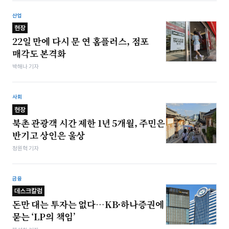
산업
현장
22일 만에 다시 문 연 홈플러스, 점포
매각도 본격화
박해나 기자
사회
현장
북촌 관광객 시간 제한 1년 5개월, 주민은
반기고 상인은 울상
정원혁 기자
금융
데스크칼럼
돈만 대는 투자는 없다…KB·하나증권에
묻는 ‘LP의 책임’