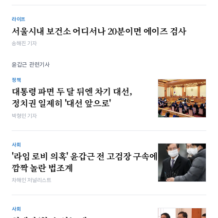
라이프
서울시내 보건소 어디서나 20분이면 에이즈 검사
송해진 기자
윤갑근 관련기사
정책
대통령 파면 두 달 뒤엔 차기 대선,
정치권 일제히 '대선 앞으로'
박형민 기자
사회
'라임 로비 의혹' 윤갑근 전 고검장 구속에
깜짝 놀란 법조계
차해인 저널리스트
사회