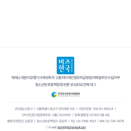
매체소개
윤리강령
기사제보
독자 고충처리
개인정보취급방침
이메일무단수집거부
청소년보호정책
정정·반론 보도
RSS
전체 태그
(주)일요신문사
｜
서울특별시 용산구 만리재로 192
｜
사업자번호: 106-81-48524
｜
인터넷신문사업등록번호: 서울, 아02990
｜
등록·발행일: 2014년 2월 4일
발행인/편집인: 김원양
｜
청소년보호책임자: 김남희
｜
TEL: 02-2198-1591
｜
FAX: 02-738-4675
｜
E-mail:
bizhk@bizhankook.com