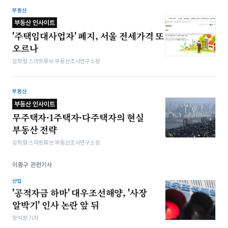
부동산
부동산 인사이트
'주택임대사업자' 폐지, 서울 전세가격 또
오르나
김학렬 스마트튜브 부동산조사연구소장
부동산
부동산 인사이트
무주택자·1주택자·다주택자의 현실
부동산 전략
김학렬 스마트튜브 부동산조사연구소장
이종구 관련기사
산업
'공적자금 하마' 대우조선해양, '사장
알박기' 인사 논란 앞 뒤
장익창 기자