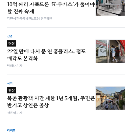
10억 짜리 자폭드론 ‘K-루카스’가 풀어야
할 진짜 숙제
김민석 한국국방안보포럼 연구위원
산업
현장
22일 만에 다시 문 연 홈플러스, 점포
매각도 본격화
박해나 기자
사회
현장
북촌 관광객 시간 제한 1년 5개월, 주민은
반기고 상인은 울상
정원혁 기자
라이프