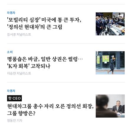
자동차
'모빌리티 심장' 미국에 통 큰 투자,
'정의선 현대차'의 큰 그림
김서광 저널리스트
소비
명품숍은 바글, 일반 상권은 썰렁…
'K자 회복' 고착되나
이승현 저널리스트
자동차
핫 CEO
현대차그룹 총수 자리 오른 정의선 회장,
그룹 향방은?
정동민 기자