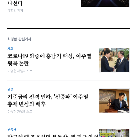
나선다
박형민 기자
최경환 관련기사
사회
코로나19 와중에 홍남기 패싱, 이주열
뒷북 논란
이승현 저널리스트
금융
기준금리 전격 인하, '신중파' 이주열
총재 변심의 배후
이승현 저널리스트
부동산
박근혜 때 조용하던 부동산, 왜 지금 와서