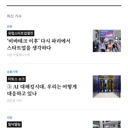
최신 기사
산업
유럽스타트업열전
‘비바테크 이후’ 다시 파리에서
스타트업을 생각하다
이은서 칼럼니스트
심층기획
미토스 쇼크
③ AI 대해킹시대, 우리는 어떻게
대응하고 있나
강은경 기자
산업
밀덕텔링