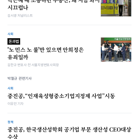
시끄럽나
김서광 저널리스트
사회
돈과법
'노 민스 노 룰'만 있으면 안희정은
유죄일까
김한규 변호사·전 서울지방변호사회장
박철규 관련기사
사회
중진공,“인재육성형중소기업지정제 사업”시동
이유민 기자
정책
중진공, 한국생산성학회 공기업 부문 생산성 CEO대상
수상