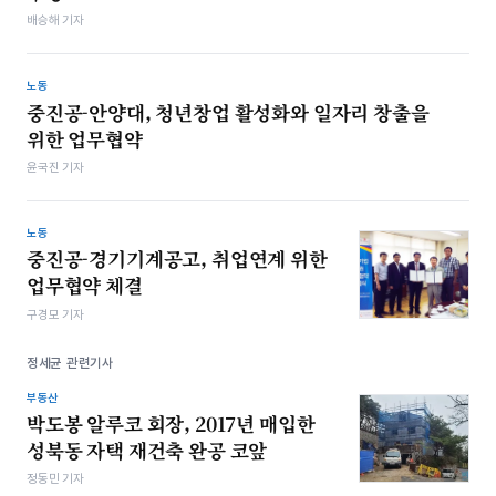
배승해 기자
노동
중진공-안양대, 청년창업 활성화와 일자리 창출을
위한 업무협약
윤국진 기자
노동
중진공-경기기계공고, 취업연계 위한
업무협약 체결
구경모 기자
정세균 관련기사
부동산
박도봉 알루코 회장, 2017년 매입한
성북동 자택 재건축 완공 코앞
정동민 기자