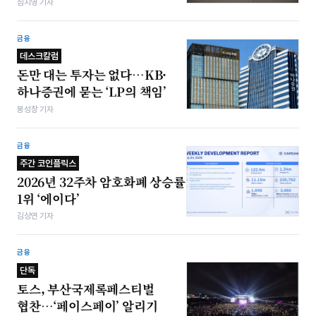
심지영 기자
금융
데스크칼럼
돈만 대는 투자는 없다…KB·
하나증권에 묻는 ‘LP의 책임’
봉성창 기자
금융
주간 코인플릭스
2026년 32주차 암호화폐 상승률
1위 ‘에이다’
김상연 기자
금융
단독
토스, 부산국제록페스티벌
협찬…‘페이스페이’ 알리기