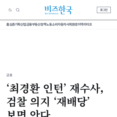
로그인
홈
심층기획
산업
금융
부동산
정책
노동
소비
자동차
사회
환경
지역
라이프
금융
‘최경환 인턴’ 재수사,
검찰 의지 ‘재배당’
보면 안다