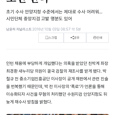
초기 수사 안양지청 수준에서는 제대로 수사 어려워…
시민단체 중앙지검 고발 명분도 있어
남윤하 저널리스트
·
2016년 10월 03일 08:57
·
약 5분
스크랩
공유
인쇄
인턴 채용에 부당하게 개입했다는 의혹을 받았던 친박계 좌장
최경환 새누리당 의원이 결국 검찰의 재조사를 받게 됐다. 박
철규 전 중소기업진흥공단 이사장이 공개 재판에서 관련 진술
을 번복했기 때문인데, 박 전 이사장의 ‘폭로’가 언론을 통해
이슈화되자 사건을 무혐의 처리했던 수원지검 안양지청도 뒤
늦게 재수사 방침을 밝혔다.