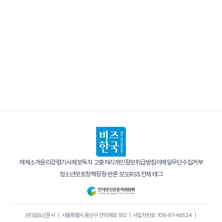
매체소개
윤리강령
기사제보
독자 고충처리
개인정보취급방침
이메일무단수집거부
청소년보호정책
정정·반론 보도
RSS
전체 태그
(주)일요신문사
｜
서울특별시 용산구 만리재로 192
｜
사업자번호: 106-81-48524
｜