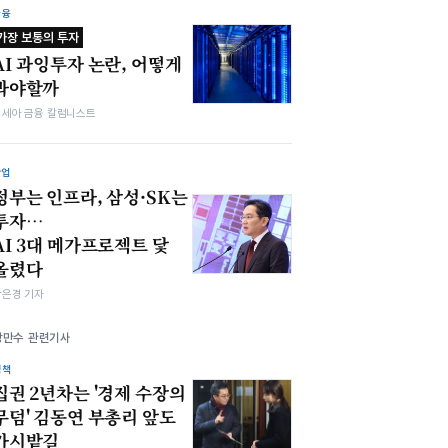
금융
가장 보통의 투자
AI 과잉투자 논란, 어떻게
봐야할까
김세아 금융 칼럼니스트
산업
정부는 인프라, 삼성·SK는
투자…
AI 3대 메가프로젝트 닻
올렸다
강은경 기자
강만수 관련기사
정책
집권 2년차는 '경제 수장의
무덤' 김동연 부총리 앞도
가시밭길