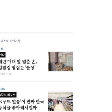
롯데쇼핑 관련기사
소비
현장
계란 매대 앞 멈춘 손,
김밥집 빵집은 '울상'
정원혁 기자
라이프
K컬처 리포트
'K푸드 열풍'이 진짜 한국
음식을 좋아해서일까