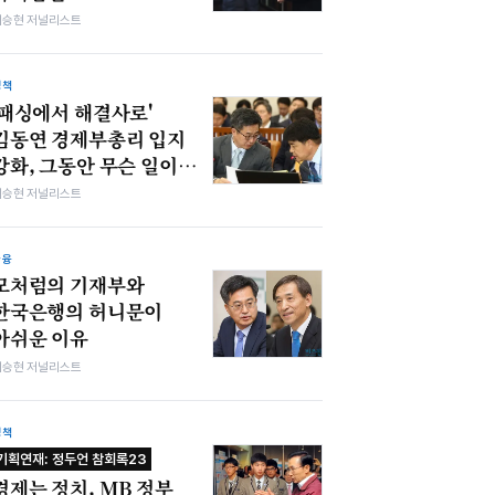
이승현 저널리스트
정책
'패싱에서 해결사로'
김동연 경제부총리 입지
강화, 그동안 무슨 일이…
이승현 저널리스트
금융
모처럼의 기재부와
한국은행의 허니문이
아쉬운 이유
이승현 저널리스트
정책
기획연재: 정두언 참회록23
경제는 정치, MB 정부