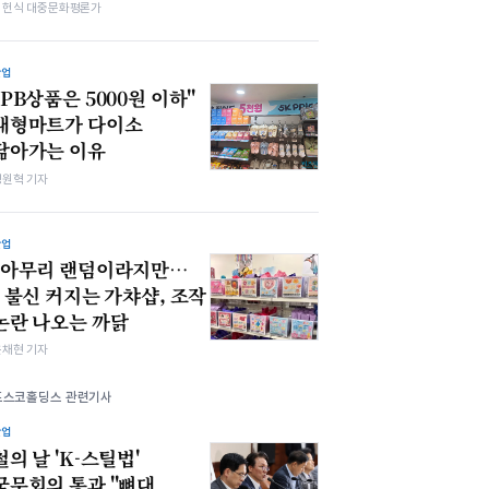
김헌식 대중문화평론가
산업
"PB상품은 5000원 이하"
대형마트가 다이소
닮아가는 이유
정원혁 기자
산업
"아무리 랜덤이라지만…
" 불신 커지는 가챠샵, 조작
논란 나오는 까닭
윤채현 기자
포스코홀딩스 관련기사
산업
철의 날 'K-스틸법'
국무회의 통과 "뼈대