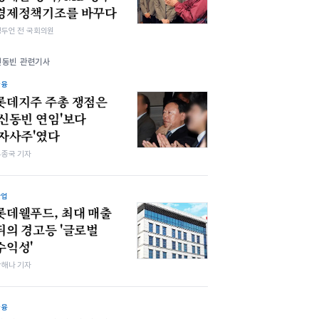
경제정책기조를 바꾸다
정두언 전 국회의원
신동빈 관련기사
금융
롯데지주 주총 쟁점은
'신동빈 연임'보다
'자사주'였다
우종국 기자
산업
롯데웰푸드, 최대 매출
뒤의 경고등 '글로벌
수익성'
박해나 기자
금융