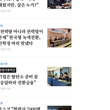
세웠지만, 살은 누가?"
김민호 기자
산업
"전력량 아니라 전력망이
문제" 한국형 녹색전환,
산학정 머리 맞댔다
김민호 기자
심층기획
유엔기후주간
기업은 탈탄소 준비 끝
"응답하라 전환금융"
김민호 기자
노동
포스코 "협력사 7000명