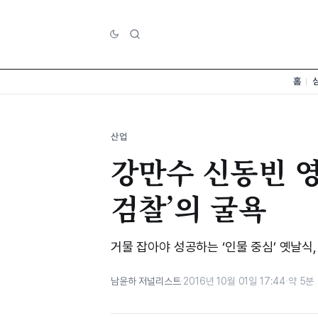
홈
산업
강만수 신동빈 영
검찰’의 굴욕
거물 잡아야 성공하는 ‘인물 중심’ 옛날식
남윤하 저널리스트
·
2016년 10월 01일 17:44
·
약 5분