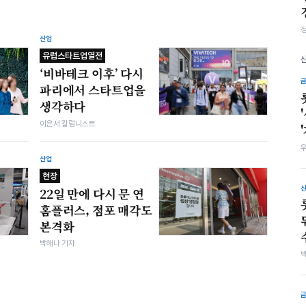
산업
유럽스타트업열전
‘비바테크 이후’ 다시
파리에서 스타트업을
생각하다
이은서 칼럼니스트
산업
현장
22일 만에 다시 문 연
홈플러스, 점포 매각도
본격화
박해나 기자