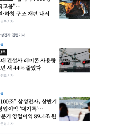
직고용"…
원·하청 구조 재편 나서
우종국 기자
삼성전자 관련기사
산업
단독
5대 건설사 레미콘 사용량
2년 새 44% 줄었다
차형조 기자
산업
“100조” 삼성전자, 상반기
영업이익 ‘대기록’…
2분기 영업이익 89.4조 원
강은경 기자