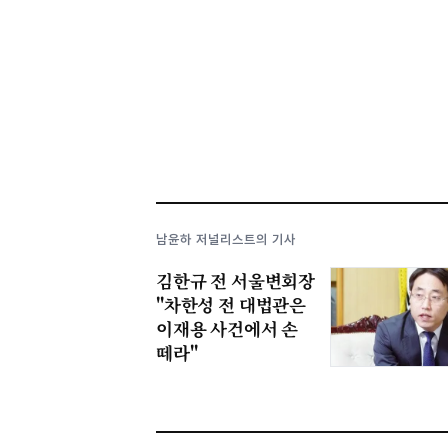
남윤하 저널리스트의 기사
김한규 전 서울변회장
"차한성 전 대법관은
이재용 사건에서 손
떼라"