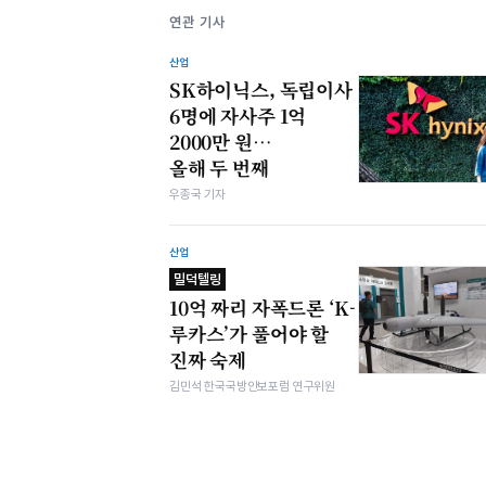
연관 기사
산업
SK하이닉스, 독립이사
6명에 자사주 1억
2000만 원…
올해 두 번째
우종국 기자
산업
밀덕텔링
10억 짜리 자폭드론 ‘K-
루카스’가 풀어야 할
진짜 숙제
김민석 한국국방안보포럼 연구위원