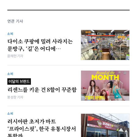
연관 기사
소비
다이소 쿠팡에 밀려 사라지는
문방구, ‘길’은 어디에…
윤채현 기자
소비
이달의 브랜드
리센느를 키운 건 8할이 꾸준함
봉성창 기자
소비
러시아판 초저가 마트
‘프라이스핏’, 한국 유통시장서
통할까