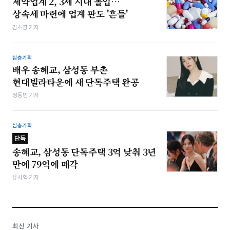
제약업계 2, 3세 시대 돌입…
상속세 마련에 업계 판도 '흔들'
김초영 기자
심층기획
배우 송혜교, 삼성동 부촌
현대빌라타운에 새 단독주택 완공
정동민 기자
심층기획
단독
송혜교, 삼성동 단독주택 3억 낮춰 3년
만에 79억에 매각
유시혁 기자
최신 기사