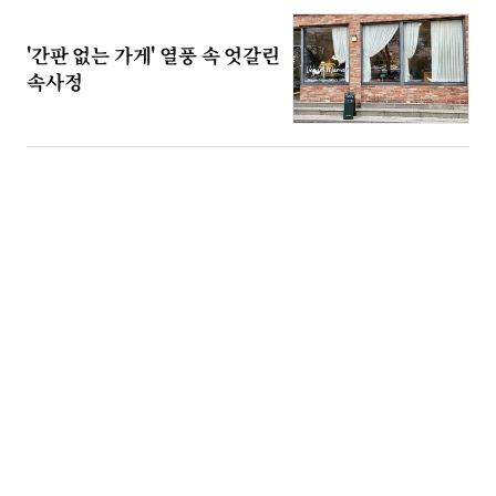
'간판 없는 가게' 열풍 속 엇갈린
속사정