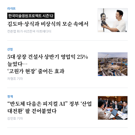
라이프
한국미술응원프로젝트 시즌12
김도마-상식과 비상식의 모순 속에서
전준엽 화가·비즈한국 아트에디터
산업
5대 상장 건설사 상반기 영업익 25%
늘었다…
‘고원가 현장’ 줄어든 효과
차형조 기자
정책
“반도체 다음은 피지컬 AI” 정부 ‘산업
대전환’ 팔 걷어붙였다
김민호 기자