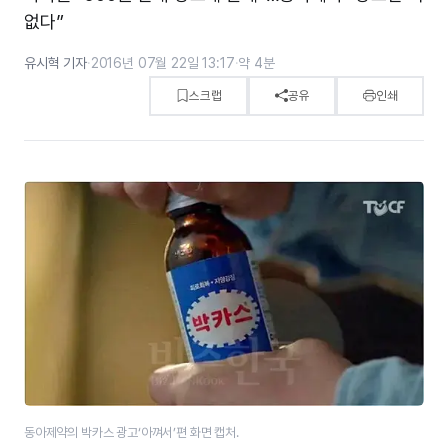
없다”
유시혁 기자
·
2016년 07월 22일 13:17
·
약 4분
스크랩
공유
인쇄
동아제약의 박카스 광고‘아껴서’편 화면 캡처.