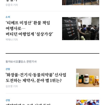
우종국 기자
소비
‘티메프 미정산’ 환불 책임
여행사로…
버티던 여행업계 ‘설상가상’
박해나 기자
동아쏘시오홀딩스 관련기사
산업
'화장품·건기식·동물의약품' 신사업
도전하는 제약사, 분야 별 1위는?
김초영 기자
산업