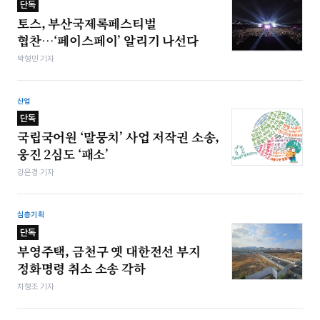
단독
토스, 부산국제록페스티벌
협찬…‘페이스페이’ 알리기 나선다
박형민 기자
산업
단독
국립국어원 ‘말뭉치’ 사업 저작권 소송,
웅진 2심도 ‘패소’
강은경 기자
심층기획
단독
부영주택, 금천구 옛 대한전선 부지
정화명령 취소 소송 각하
차형조 기자