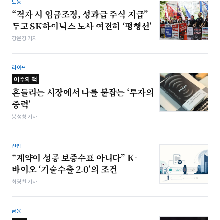
노동
“적자 시 임금조정, 성과급 주식 지급”
두고 SK하이닉스 노사 여전히 ‘평행선’
강은경 기자
라이프
이주의 책
흔들리는 시장에서 나를 붙잡는 ‘투자의
중력’
봉성창 기자
산업
“계약이 성공 보증수표 아니다” K-
바이오 ‘기술수출 2.0’의 조건
최영찬 기자
금융