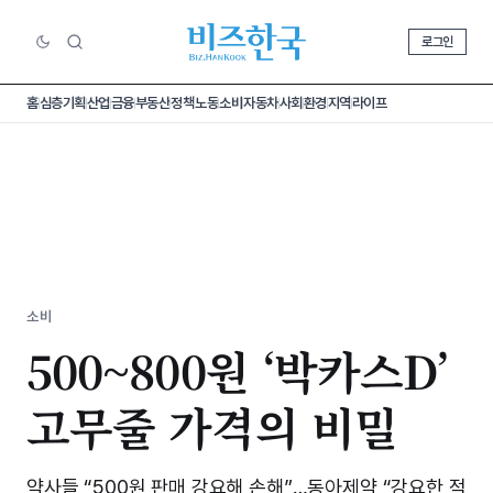
로그인
홈
심층기획
산업
금융
부동산
정책
노동
소비
자동차
사회
환경
지역
라이프
소비
500~800원 ‘박카스D’
고무줄 가격의 비밀
약사들 “500원 판매 강요해 손해”…동아제약 “강요한 적