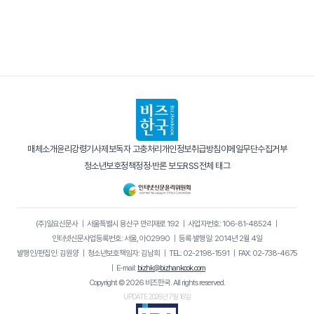
매체소개
윤리강령
기사제보
독자 고충처리
개인정보취급방침
이메일무단수집거부
청소년보호정책
정정·반론 보도
RSS
전체 태그
(주)일요신문사
｜
서울특별시 용산구 만리재로 192
｜
사업자번호: 106-81-48524
｜
인터넷신문사업등록번호: 서울, 아02990
｜
등록·발행일: 2014년 2월 4일
발행인/편집인: 김원양
｜
청소년보호책임자: 김남희
｜
TEL: 02-2198-1591
｜
FAX: 02-738-4675
｜
E-mail:
bizhk@bizhankook.com
Copyright © 2026 비즈한국. All rights reserved.
UPDATE 2026년 7월 16일